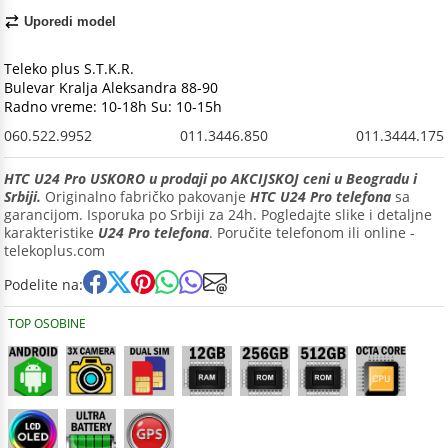
Uporedi model
Teleko plus S.T.K.R.
Bulevar Kralja Aleksandra 88-90
Radno vreme: 10-18h Su: 10-15h
060.522.9952
011.3446.850
011.3444.175
HTC U24 Pro USKORO u prodaji po AKCIJSKOJ ceni u Beogradu i
Srbiji.
Originalno fabričko pakovanje
HTC U24 Pro telefona
sa
garancijom. Isporuka po Srbiji za 24h. Pogledajte slike i detaljne
karakteristike
U24 Pro telefona
. Poručite telefonom ili online -
telekoplus.com
Podelite na:
TOP OSOBINE