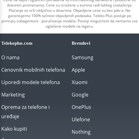
dnevnim promenama. Cene su izražene u eurima radi lakšeg snalaženja.
Plaćanje se vrši isključivo u dinarima. Objavljene cene su bez pdv-a. Ne
garantujemo 100% tačnost objavljenih podataka. Teleko Plus posluje po
principu subagenture - poručivanja modela. Postoji mogućnost da nemamo sve
oglašene modele na lageru.
Telekoplus.com
Brendovi
O nama
Samsung
Cenovnik mobilnih telefona
Apple
Uporedi modele telefona
Xiaomi
Marketing
Google
Oprema za telefone i
OnePlus
uređaje
Ulefone
Kako kupiti
Nothing