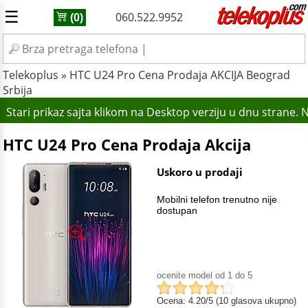
☰
060.522.9952
(0)
Telekoplus
»
HTC U24 Pro Cena Prodaja AKCIJA Beograd
Srbija
Stari prikaz sajta klikom na Desktop verziju u dnu strane.
HTC U24 Pro Cena Prodaja Akcija
Uskoro u prodaji
Mobilni telefon trenutno nije
dostupan
ocenite model od 1 do 5
Ocena: 4.20/5 (10 glasova ukupno)