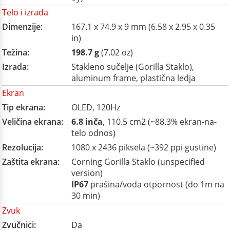
Telo i izrada
Dimenzije:
167.1 x 74.9 x 9 mm (6.58 x 2.95 x 0.35
in)
Težina:
198.7 g
(7.02 oz)
Izrada:
Stakleno sučelje (Gorilla Staklo),
aluminum frame, plastična ledja
Ekran
Tip ekrana:
OLED, 120Hz
Veličina ekrana:
6.8 inča
, 110.5 cm2 (~88.3% ekran-na-
telo odnos)
Rezolucija:
1080 x 2436 piksela (~392 ppi gustine)
Zaštita ekrana:
Corning Gorilla Staklo (unspecified
version)
IP67
prašina/voda otpornost (do 1m na
30 min)
Zvuk
Zvučnici:
Da