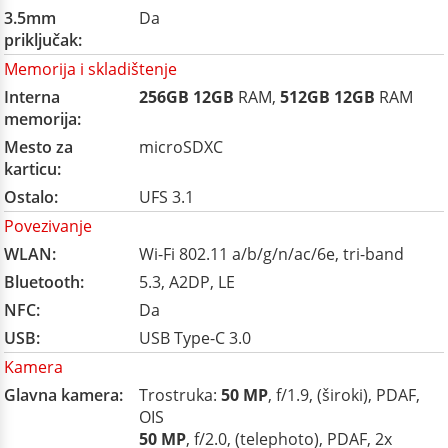
3.5mm
Da
priključak:
Memorija i skladištenje
Interna
256GB
12GB
RAM,
512GB
12GB
RAM
memorija:
Mesto za
microSDXC
karticu:
Ostalo:
UFS 3.1
Povezivanje
WLAN:
Wi-Fi 802.11 a/b/g/n/ac/6e, tri-band
Bluetooth:
5.3, A2DP, LE
NFC:
Da
USB:
USB Type-C 3.0
Kamera
Glavna kamera:
Trostruka:
50 MP
, f/1.9, (široki), PDAF,
OIS
50 MP
, f/2.0, (telephoto), PDAF, 2x