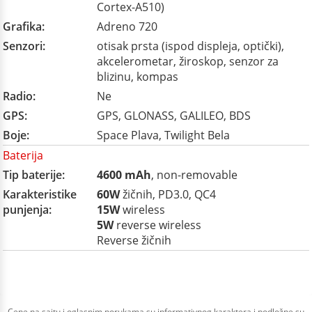
Cortex-A510)
Grafika:
Adreno 720
Senzori:
otisak prsta (ispod displeja, optički),
akcelerometar, žiroskop, senzor za
blizinu, kompas
Radio:
Ne
GPS:
GPS, GLONASS, GALILEO, BDS
Boje:
Space Plava, Twilight Bela
Baterija
Tip baterije:
4600 mAh
, non-removable
Karakteristike
60W
žičnih, PD3.0, QC4
punjenja:
15W
wireless
5W
reverse wireless
Reverse žičnih
Cene na sajtu i oglasnim porukama su informativnog karaktera i podložne su