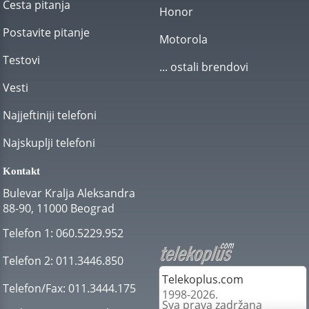
Česta pitanja
Honor
Postavite pitanje
Motorola
Testovi
... ostali brendovi
Vesti
Najjeftiniji telefoni
Najskuplji telefoni
Kontakt
Bulevar Kralja Aleksandra
88-90, 11000 Beograd
Telefon 1:
060.5229.952
Telefon 2:
011.3446.850
Telekoplus.com
Telefon/Fax:
011.3444.175
1998-2026.
Sva prava zadržana