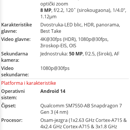
optički zoom
8 MP
, f/2.2, 120˚ (sirokougaona), 1/4.0",
1.12µm
Karakteristike
Dvostruka-LED blic, HDR, panorama,
glavne:
Best Take
Video glavne:
4K@30fps (HDR), 1080p@30fps,
žiroskop-EIS, OIS
Sekundarna
Jednostruka:
50 MP
, f/2.5, (široki), AF
kamera:
Video
1080p@30fps
sekundarne:
Platforma i karakteristike
Operativni
Android 14
sistem:
Čipset:
Qualcomm SM7550-AB Snapdragon 7
Gen 3 (4 nm)
Procesor:
Osam-jezgra (1x2.63 GHz Cortex-A715 &
4x2.4 GHz Cortex-A715 & 3x1.8 GHz