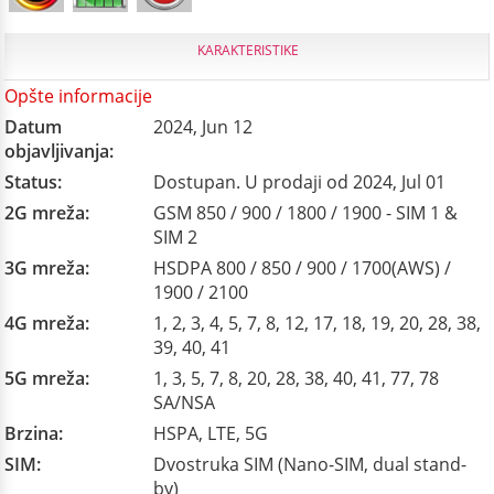
KARAKTERISTIKE
Opšte informacije
Datum
2024, Jun 12
objavljivanja:
Status:
Dostupan. U prodaji od 2024, Jul 01
2G mreža:
GSM 850 / 900 / 1800 / 1900 - SIM 1 &
SIM 2
3G mreža:
HSDPA 800 / 850 / 900 / 1700(AWS) /
1900 / 2100
4G mreža:
1, 2, 3, 4, 5, 7, 8, 12, 17, 18, 19, 20, 28, 38,
39, 40, 41
5G mreža:
1, 3, 5, 7, 8, 20, 28, 38, 40, 41, 77, 78
SA/NSA
Brzina:
HSPA, LTE, 5G
SIM:
Dvostruka SIM (Nano-SIM, dual stand-
by)