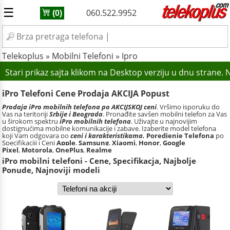
☰
060.522.9952
(0)
Telekoplus
»
Mobilni Telefoni
»
Ipro
Stari prikaz sajta klikom na Desktop verziju u dnu strane
iPro Telefoni Cene Prodaja AKCIJA Popust
Prodaja iPro mobilnih telefona po AKCIJSKOJ ceni
. Vršimo isporuku do
Vas na teritoriji
Srbije i Beograda
. Pronađite savšen mobilni telefon za Vas
u širokom spektru
iPro mobilnih telefona
. Uživajte u najnovijim
dostignućima mobilne komunikacije i zabave. Izaberite model telefona
koji Vam odgovara po
ceni i karakteristikama.
Poredjenje Telefona
po
Specifikaciji i Ceni
Apple
,
Samsung
,
Xiaomi
,
Honor
,
Google
Pixel
,
Motorola
,
OnePlus
,
Realme
iPro mobilni telefoni - Cene, Specifikacja, Najbolje
Ponude, Najnoviji modeli