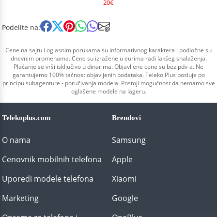
20€
Podelite na:
Cene na sajtu i oglasnim porukama su informativnog karaktera i podložne su
dnevnim promenama. Cene su izražene u eurima radi lakšeg snalaženja.
Plaćanje se vrši isključivo u dinarima. Objavljene cene su bez pdv-a. Ne
garantujemo 100% tačnost objavljenih podataka. Teleko Plus posluje po
principu subagenture - poručivanja modela. Postoji mogućnost da nemamo sve
oglašene modele na lageru.
Telekoplus.com
Brendovi
O nama
Samsung
Cenovnik mobilnih telefona
Apple
Uporedi modele telefona
Xiaomi
Marketing
Google