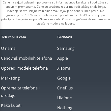
Cene na sajtu i oglasnim porukama su informativnog karaktera i podložne su
dnevnim promenama. Cene su izražene u eurima radi lakšeg snalaženja.
Plaćanje se vrši isključivo u dinarima. Objavljene cene su bez pdv-a. Ne
garantujemo 100% tačnost objavljenih podataka. Teleko Plus posluje po
principu subagenture - poručivanja modela. Postoji mogućnost da nemamo sve
oglašene modele na lageru.
Telekoplus.com
Brendovi
O nama
Samsung
Cenovnik mobilnih telefona
Apple
Uporedi modele telefona
Xiaomi
Marketing
Google
Oprema za telefone i
OnePlus
uređaje
Ulefone
Kako kupiti
Nothing