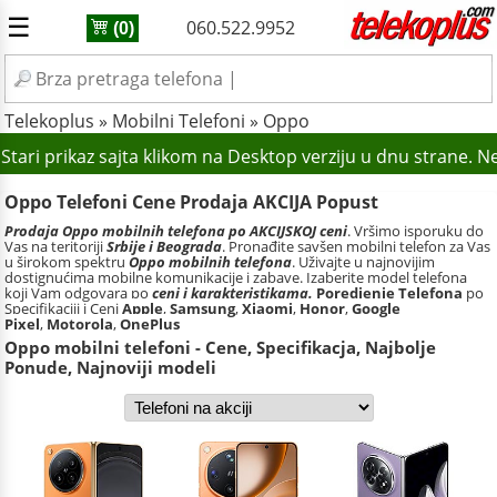
☰
060.522.9952
(0)
Telekoplus
»
Mobilni Telefoni
»
Oppo
tari prikaz sajta klikom na Desktop verziju u dnu strane. N
Oppo Telefoni Cene Prodaja AKCIJA Popust
Prodaja Oppo mobilnih telefona po AKCIJSKOJ ceni
. Vršimo isporuku do
Vas na teritoriji
Srbije i Beograda
. Pronađite savšen mobilni telefon za Vas
u širokom spektru
Oppo mobilnih telefona
. Uživajte u najnovijim
dostignućima mobilne komunikacije i zabave. Izaberite model telefona
koji Vam odgovara po
ceni i karakteristikama.
Poredjenje Telefona
po
Specifikaciji i Ceni
Apple
,
Samsung
,
Xiaomi
,
Honor
,
Google
Pixel
,
Motorola
,
OnePlus
Oppo mobilni telefoni - Cene, Specifikacja, Najbolje
Ponude, Najnoviji modeli