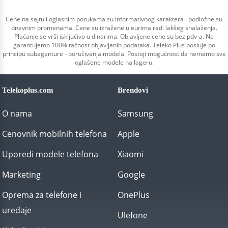
Cene na sajtu i oglasnim porukama su informativnog karaktera i podložne su
dnevnim promenama. Cene su izražene u eurima radi lakšeg snalaženja.
Plaćanje se vrši isključivo u dinarima. Objavljene cene su bez pdv-a. Ne
garantujemo 100% tačnost objavljenih podataka. Teleko Plus posluje po
principu subagenture - poručivanja modela. Postoji mogućnost da nemamo sve
oglašene modele na lageru.
Telekoplus.com
Brendovi
O nama
Samsung
Cenovnik mobilnih telefona
Apple
Uporedi modele telefona
Xiaomi
Marketing
Google
Oprema za telefone i
OnePlus
uređaje
Ulefone