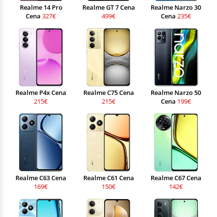
Realme 14 Pro
Realme GT 7 Cena
Realme Narzo 30
Cena
327€
499€
Cena
235€
Realme P4x Cena
Realme C75 Cena
Realme Narzo 50
215€
215€
Cena
199€
Realme C63 Cena
Realme C61 Cena
Realme C67 Cena
169€
150€
142€