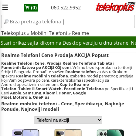
☰
060.522.9952
(0)
Telekoplus
»
Mobilni Telefoni
»
Realme
tari prikaz sajta klikom na Desktop verziju u dnu strane. 
Realme Telefoni Cene Prodaja AKCIJA Popust
Realme Telefoni Cene
.
Prodaja Realme Telefona Tableta i
Pametnih Satova po AKCIJSKOJ ceni
. Vršimo brzu isporuku na teritoriji
Srbije i Beograda. Pronađite savšen
Realme telefon
za Vas u širokom
spektru
Realme mobilnih telefona
. Izaberite model pametnog uredjaja
koji Vam odgovara po ceni, karakteristikama i specifikaciji sa
Android operativnim sistemom.
Kupite Realme
Telefon
,
Tablet
ili
Smart Watch.
Poredjenje Telefona
po Specifikaciji i
Ceni
Apple
,
Samsung
,
Xiaomi
,
Honor
,
Google
Pixel
,
Motorola
,
OnePlus
Realme mobilni telefoni - Cene, Specifikacja, Najbolje
Ponude, Najnoviji modeli