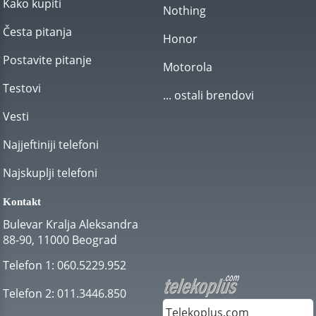
Kako kupiti
Nothing
Česta pitanja
Honor
Postavite pitanje
Motorola
Testovi
... ostali brendovi
Vesti
Najjeftiniji telefoni
Najskuplji telefoni
Kontakt
Bulevar Kralja Aleksandra
88-90, 11000 Beograd
Telefon 1:
060.5229.952
Telefon 2:
011.3446.850
Telekoplus.com