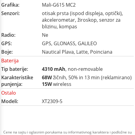
Grafika:
Mali-G615 MC2
Senzori:
otisak prsta (ispod displeja, optički),
akcelerometar, žiroskop, senzor za
blizinu, kompas
Radio:
Ne
GPS:
GPS, GLONASS, GALILEO
Boje:
Nautical Plava, Latte, Poinciana
Baterija
Tip baterije:
4310 mAh
, non-removable
Karakteristike
68W
žičnih, 50% in 13 min (reklamirano)
punjenja:
15W
wireless
Ostalo
Modeli:
XT2309-5
Cene na sajtu i oglasnim porukama su informativnog karaktera i podložne su