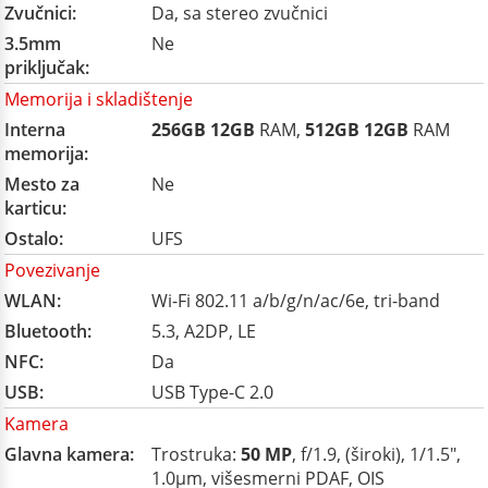
Zvučnici:
Da, sa stereo zvučnici
3.5mm
Ne
priključak:
Memorija i skladištenje
Interna
256GB
12GB
RAM,
512GB
12GB
RAM
memorija:
Mesto za
Ne
karticu:
Ostalo:
UFS
Povezivanje
WLAN:
Wi-Fi 802.11 a/b/g/n/ac/6e, tri-band
Bluetooth:
5.3, A2DP, LE
NFC:
Da
USB:
USB Type-C 2.0
Kamera
Glavna kamera:
Trostruka:
50 MP
, f/1.9, (široki), 1/1.5",
1.0µm, višesmerni PDAF, OIS