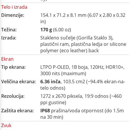
Telo i izrada
Dimenzije:
154.1 x 71.2 x 8.1 mm (6.07 x 2.80 x 0.32
in)
Težina:
170 g
(6.00 oz)
Izrada:
Stakleno sučelje (Gorilla Staklo 3),
plastični ram, plastična ledja or silicone
polymer (eco leather) back
Ekran
Tip ekrana:
LTPO P-OLED, 1B boja, 120Hz, HDR10+,
3000 nits (maximum)
Veličina ekrana:
6.36 inča
, 103.5 cm2 (~94.4% ekran-na-
telo odnos)
Rezolucija:
1272 x 2670 piksela, 19:9 odnos (~460
ppi gustine)
Zaštita ekrana:
IP68
prašina/voda otpornost (do 1.5m
na 30 min)
Zvuk