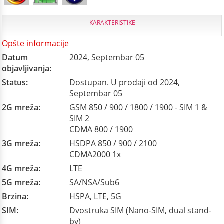
KARAKTERISTIKE
Opšte informacije
Datum
2024, Septembar 05
objavljivanja:
Status:
Dostupan. U prodaji od 2024,
Septembar 05
2G mreža:
GSM 850 / 900 / 1800 / 1900 - SIM 1 &
SIM 2
CDMA 800 / 1900
3G mreža:
HSDPA 850 / 900 / 2100
CDMA2000 1x
4G mreža:
LTE
5G mreža:
SA/NSA/Sub6
Brzina:
HSPA, LTE, 5G
SIM:
Dvostruka SIM (Nano-SIM, dual stand-
by)