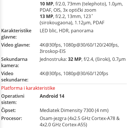
10 MP
, f/2.0, 73mm (telephoto), 1.0µm,
PDAF, OIS, 3x optički zoom
13 MP
, f/2.2, 13mm, 123˚
(sirokougaona), 1.12µm, PDAF
Karakteristike
LED blic, HDR, panorama
glavne:
Video glavne:
4K@30fps, 1080p@30/60/120/240fps,
žiroskop-EIS
Sekundarna
Jednostruka:
32 MP
, f/2.4, (široki), 0.7µm
kamera:
Video
4K@30fps, 1080p@30/60/120fps
sekundarne:
Platforma i karakteristike
Operativni
Android 14
sistem:
Čipset:
Mediatek Dimensity 7300 (4 nm)
Procesor:
Osam-jezgra (4x2.5 GHz Cortex-A78 &
4x2.0 GHz Cortex-A55)