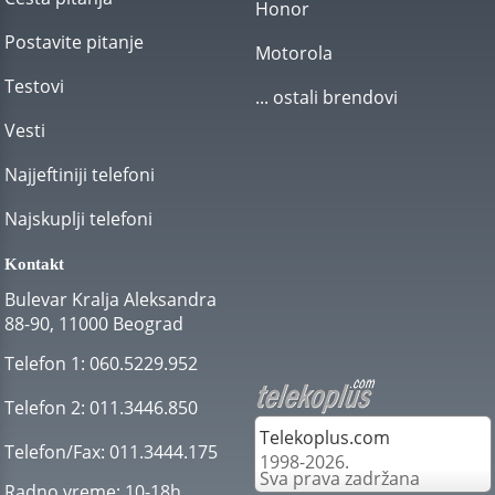
Honor
Postavite pitanje
Motorola
Testovi
... ostali brendovi
Vesti
Najjeftiniji telefoni
Najskuplji telefoni
Kontakt
Bulevar Kralja Aleksandra
88-90, 11000 Beograd
Telefon 1:
060.5229.952
Telefon 2:
011.3446.850
Telekoplus.com
Telefon/Fax:
011.3444.175
1998-2026.
Sva prava zadržana
Radno vreme:
10-18h