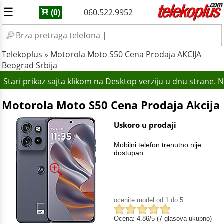
☰
060.522.9952
(0)
Telekoplus
»
Motorola Moto S50 Cena Prodaja AKCIJA
Beograd Srbija
Stari prikaz sajta klikom na Desktop verziju u dnu strane. 
Motorola Moto S50 Cena Prodaja Akcija
Uskoro u prodaji
Mobilni telefon trenutno nije
dostupan
ocenite model od 1 do 5
Ocena: 4.86/5 (7 glasova ukupno)