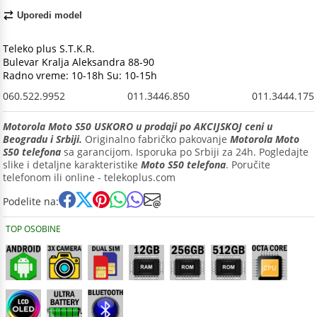
Uporedi model
Teleko plus S.T.K.R.
Bulevar Kralja Aleksandra 88-90
Radno vreme: 10-18h Su: 10-15h
060.522.9952
011.3446.850
011.3444.175
Motorola Moto S50 USKORO u prodaji po AKCIJSKOJ ceni u
Beogradu i Srbiji.
Originalno fabričko pakovanje
Motorola Moto
S50 telefona
sa garancijom. Isporuka po Srbiji za 24h. Pogledajte
slike i detaljne karakteristike
Moto S50 telefona
. Poručite
telefonom ili online - telekoplus.com
Podelite na:
TOP OSOBINE