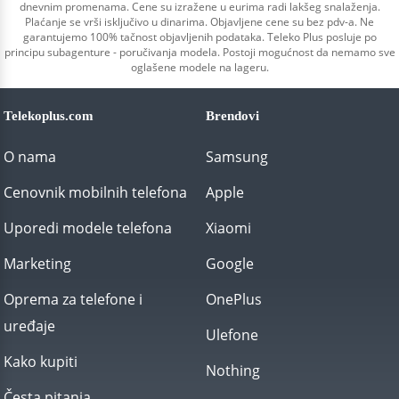
dnevnim promenama. Cene su izražene u eurima radi lakšeg snalaženja.
Plaćanje se vrši isključivo u dinarima. Objavljene cene su bez pdv-a. Ne
garantujemo 100% tačnost objavljenih podataka. Teleko Plus posluje po
principu subagenture - poručivanja modela. Postoji mogućnost da nemamo sve
oglašene modele na lageru.
Telekoplus.com
Brendovi
O nama
Samsung
Cenovnik mobilnih telefona
Apple
Uporedi modele telefona
Xiaomi
Marketing
Google
Oprema za telefone i
OnePlus
uređaje
Ulefone
Kako kupiti
Nothing
Česta pitanja