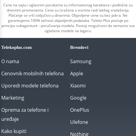
Cene na sajtu i oglasnim porukama su informativnog karaktera i podložne su
dnevnim promenama. Cene su izražene u eurima radi lakšeg snalaženja.
Plaćanje se vrši isključivo u dinarima. Objavljene cene su bez pdv-a. Ne
garantujemo 100% tačnost objavljenih podataka. Teleko Plus posluje po
principu subagenture - poručivanja modela. Postoji mogućnost da nemamo sve
oglašene modele na lageru.
Telekoplus.com
Brendovi
O nama
Samsung
Cenovnik mobilnih telefona
Apple
Uporedi modele telefona
Xiaomi
Marketing
Google
Oprema za telefone i
OnePlus
uređaje
Ulefone
Kako kupiti
Nothing