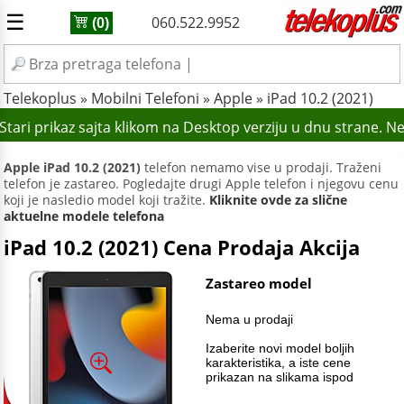
☰
060.522.9952
(0)
Telekoplus
»
Mobilni Telefoni
»
Apple
»
iPad 10.2 (2021)
tari prikaz sajta klikom na Desktop verziju u dnu strane. N
Apple iPad 10.2 (2021)
telefon nemamo vise u prodaji. Traženi
telefon je zastareo. Pogledajte drugi Apple telefon i njegovu cenu
koji je nasledio model koji tražite.
Kliknite ovde za slične
aktuelne modele telefona
iPad 10.2 (2021) Cena Prodaja Akcija
Zastareo model
Nema u prodaji
Izaberite novi model boljih
karakteristika, a iste cene
prikazan na slikama ispod