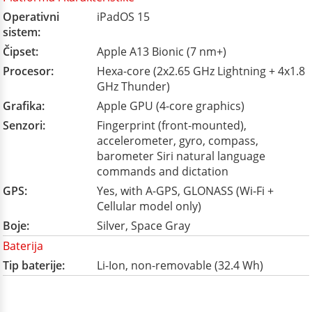
Operativni
iPadOS 15
sistem:
Čipset:
Apple A13 Bionic (7 nm+)
Procesor:
Hexa-core (2x2.65 GHz Lightning + 4x1.8
GHz Thunder)
Grafika:
Apple GPU (4-core graphics)
Senzori:
Fingerprint (front-mounted),
accelerometer, gyro, compass,
barometer Siri natural language
commands and dictation
GPS:
Yes, with A-GPS, GLONASS (Wi‑Fi +
Cellular model only)
Boje:
Silver, Space Gray
Baterija
Tip baterije:
Li-Ion, non-removable (32.4 Wh)