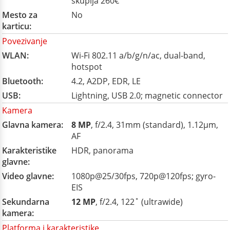
skuplja 260€
Mesto za
No
karticu:
Povezivanje
WLAN:
Wi-Fi 802.11 a/b/g/n/ac, dual-band,
hotspot
Bluetooth:
4.2, A2DP, EDR, LE
USB:
Lightning, USB 2.0; magnetic connector
Kamera
Glavna kamera:
8 MP
, f/2.4, 31mm (standard), 1.12µm,
AF
Karakteristike
HDR, panorama
glavne:
Video glavne:
1080p@25/30fps, 720p@120fps; gyro-
EIS
Sekundarna
12 MP
, f/2.4, 122˚ (ultrawide)
kamera:
Platforma i karakteristike