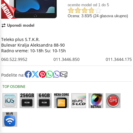
ocenite model od 1 do 5
Ocena: 3.83/5 (24 glasova ukupno)
Uporedi model
Teleko plus S.T.K.R.
Bulevar Kralja Aleksandra 88-90
Radno vreme: 10-18h Su: 10-15h
060.522.9952
011.3446.850
011.3444.175
Podelite na:
TOP OSOBINE