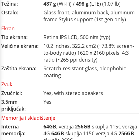
Težina:
487 g
(Wi-Fi) /
498 g
(LTE) (1.07 lb)
Ostalo:
Glass front, aluminum back, aluminum
frame Stylus support (1st gen only)
Ekran
Tip ekrana:
Retina IPS LCD, 500 nits (typ)
Veličina ekrana:
10.2 inches, 322.2 cm2 (~73.8% screen-
to-body ratio) 1620 x 2160 pixels, 4:3
ratio (~265 ppi density)
Zaštita ekrana:
Scratch-resistant glass, oleophobic
coating
Zvuk
Zvučnici:
Yes, with stereo speakers
3.5mm
Yes
priključak:
Memorija i skladištenje
Interna
64GB
, verzija
256GB
skuplja 115€ verzija
memorija:
4G
64GB
skuplja 115€ verzja 4G
256GB