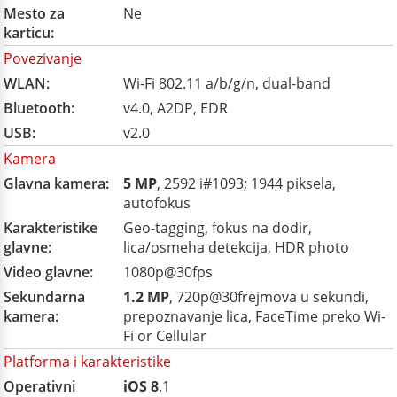
Mesto za
Ne
karticu:
Povezivanje
WLAN:
Wi-Fi 802.11 a/b/g/n, dual-band
Bluetooth:
v4.0, A2DP, EDR
USB:
v2.0
Kamera
Glavna kamera:
5 MP
, 2592 i#1093; 1944 piksela,
autofokus
Karakteristike
Geo-tagging, fokus na dodir,
glavne:
lica/osmeha detekcija, HDR photo
Video glavne:
1080p@30fps
Sekundarna
1.2 MP
, 720p@30frejmova u sekundi,
kamera:
prepoznavanje lica, FaceTime preko Wi-
Fi or Cellular
Platforma i karakteristike
Operativni
iOS 8
.1