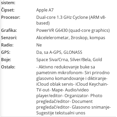
sistem:
Čipset:
Apple A7
Procesor:
Dual-core 1.3 GHz Cyclone (ARM v8-
based)
Grafika:
PowerVR G6430 (quad-core graphics)
Senzori:
Akcelelerometar, žiroskop, kompas
Radio:
Ne
GPS:
Da, sa A-GPS, GLONASS
Boje:
Space Siva/Crna, Silver/Bela, Gold
Ostalo:
- Aktivno redukovanje buke sa
pametnim mikrofonom- Siri prirodno
glasovno komandovanje i diktiranje-
iCloud oblak servis- iCloud Keychain-
TV-out- Mape- Audio/video
player/editor- Organizator- Photo
pregledač/editor- Document
pregledač/editor- Glasovno snimanje-
Sugestije tekstualni unos