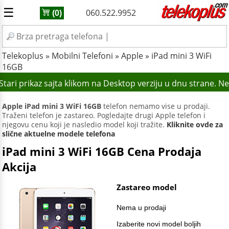
☰
060.522.9952
(0)
Telekoplus
»
Mobilni Telefoni
»
Apple
»
iPad mini 3 WiFi
16GB
tari prikaz sajta klikom na Desktop verziju u dnu strane. N
Apple iPad mini 3 WiFi 16GB
telefon nemamo vise u prodaji.
Traženi telefon je zastareo. Pogledajte drugi Apple telefon i
njegovu cenu koji je nasledio model koji tražite.
Kliknite ovde za
slične aktuelne modele telefona
iPad mini 3 WiFi 16GB Cena Prodaja
Akcija
Zastareo model
Nema u prodaji
Izaberite novi model boljih