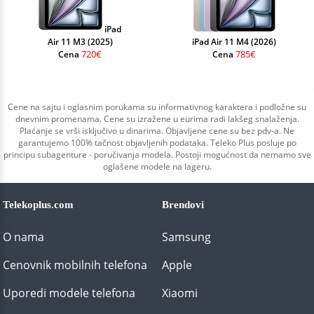
iPad
Air 11 M3 (2025)
iPad Air 11 M4 (2026)
720€
785€
Cena
Cena
Cene na sajtu i oglasnim porukama su informativnog karaktera i podložne su
dnevnim promenama. Cene su izražene u eurima radi lakšeg snalaženja.
Plaćanje se vrši isključivo u dinarima. Objavljene cene su bez pdv-a. Ne
garantujemo 100% tačnost objavljenih podataka. Teleko Plus posluje po
principu subagenture - poručivanja modela. Postoji mogućnost da nemamo sve
oglašene modele na lageru.
Telekoplus.com
Brendovi
O nama
Samsung
Cenovnik mobilnih telefona
Apple
Uporedi modele telefona
Xiaomi