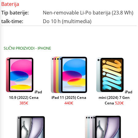
Baterija
Tip baterije:
Nen-removable Li-Po baterija (23.8 Wh)
talk-time:
Do 10 h (multimedia)
SLIČNI PROIZVODI - IPHONE
iPad
iPad
10.9 (2022) Cena
iPad 11 (2025) Cena
mini (2024) 7 Gen
385€
440€
520€
Cena