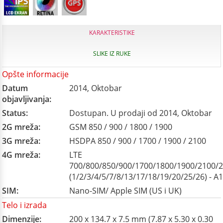
KARAKTERISTIKE
SLIKE IZ RUKE
Opšte informacije
Datum
2014, Oktobar
objavljivanja:
Status:
Dostupan. U prodaji od 2014, Oktobar
2G mreža:
GSM 850 / 900 / 1800 / 1900
3G mreža:
HSDPA 850 / 900 / 1700 / 1900 / 2100
4G mreža:
LTE
700/800/850/900/1700/1800/1900/2100/
(1/2/3/4/5/7/8/13/17/18/19/20/25/26) - A
SIM:
Nano-SIM/ Apple SIM (US i UK)
Telo i izrada
Dimenzije:
200 x 134.7 x 7.5 mm (7.87 x 5.30 x 0.30