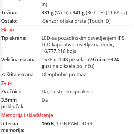
in)
Težina:
331 g
(Wi-Fi) /
341 g
(3G/LTE) (11.68 oz)
Ostalo:
-Senzor otiska prsta (Touch ID)
Ekran
Tip ekrana:
LED-sa pozadinskim osvetljenjem IPS
LCD kapacitivni osetljiv na dodir,
16.777.216 boja
Veličina ekrana:
1536 x 2048 piksela,
7.9 inča
(~
324
g
ustina piksela po inču)
Zaštita ekrana:
Oleophobic premaz
Zvuk
Zvučnici:
Da, sa stereo speakers
3.5mm
Da
priključak:
Memorija i skladištenje
Interna
16GB
, 1 GB RAM DDR3
memorija: