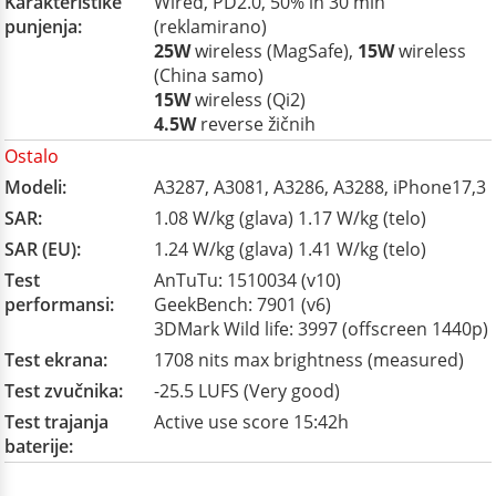
Karakteristike
Wired, PD2.0, 50% in 30 min
punjenja:
(reklamirano)
25W
wireless (MagSafe),
15W
wireless
(China samo)
15W
wireless (Qi2)
4.5W
reverse žičnih
Ostalo
Modeli:
A3287, A3081, A3286, A3288, iPhone17,3
SAR:
1.08 W/kg (glava) 1.17 W/kg (telo)
SAR (EU):
1.24 W/kg (glava) 1.41 W/kg (telo)
Test
AnTuTu: 1510034 (v10)
performansi:
GeekBench: 7901 (v6)
3DMark Wild life: 3997 (offscreen 1440p)
Test ekrana:
1708 nits max brightness (measured)
Test zvučnika:
-25.5 LUFS (Very good)
Test trajanja
Active use score 15:42h
baterije: