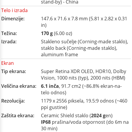
stand-by) - China
Telo i izrada
Dimenzije:
147.6 x 71.6 x 7.8 mm (5.81 x 2.82 x 0.31
in)
Težina:
170 g
(6.00 oz)
Izrada:
Stakleno sučelje (Corning-made staklo),
staklo back (Corning-made staklo),
aluminum frame
Ekran
Tip ekrana:
Super Retina XDR OLED, HDR10, Dolby
Vision, 1000 nits (typ), 2000 nits (HBM)
Veličina ekrana:
6.1 inča
, 91.7 cm2 (~86.8% ekran-na-
telo odnos)
Rezolucija:
1179 x 2556 piksela, 19.5:9 odnos (~460
ppi gustine)
Zaštita ekrana:
Ceramic Shield staklo (
2024 g
en)
IP68
prašina/voda otpornost (do 6m na
30 min)