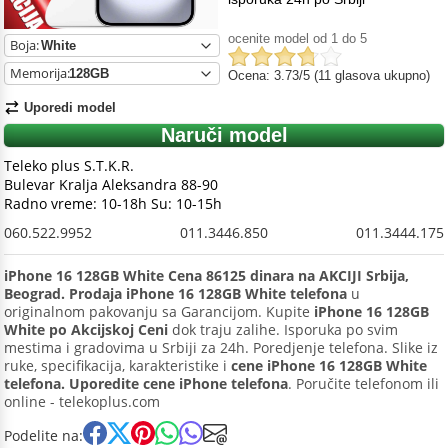
ocenite model od 1 do 5
Boja:
Memorija:
Ocena: 3.73/5 (11 glasova ukupno)
Uporedi model
Naruči model
Teleko plus S.T.K.R.
Bulevar Kralja Aleksandra 88-90
Radno vreme: 10-18h Su: 10-15h
060.522.9952
011.3446.850
011.3444.175
iPhone 16 128GB White Cena 86125 dinara na AKCIJI Srbija,
Beograd. Prodaja iPhone 16 128GB White telefona
u
originalnom pakovanju sa Garancijom. Kupite
iPhone 16 128GB
White po Akcijskoj Ceni
dok traju zalihe. Isporuka po svim
mestima i gradovima u Srbiji za 24h. Poredjenje telefona. Slike iz
ruke, specifikacija, karakteristike i
cene iPhone 16 128GB White
telefona. Uporedite cene iPhone telefona
. Poručite telefonom ili
online - telekoplus.com
Podelite na: