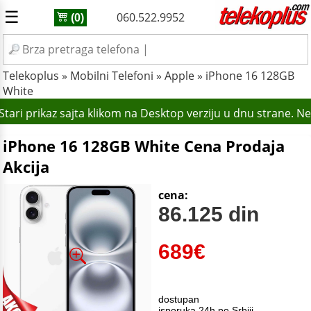
☰
060.522.9952
(0)
Telekoplus
»
Mobilni Telefoni
»
Apple
»
iPhone 16 128GB
White
tari prikaz sajta klikom na Desktop verziju u dnu strane. N
iPhone 16 128GB White Cena Prodaja
Akcija
cena:
86.125 din
689
€
dostupan
isporuka 24h po Srbiji