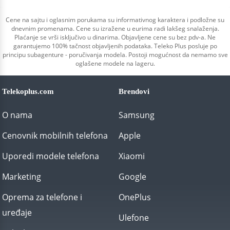
Cene na sajtu i oglasnim porukama su informativnog karaktera i podložne su
dnevnim promenama. Cene su izražene u eurima radi lakšeg snalaženja.
Plaćanje se vrši isključivo u dinarima. Objavljene cene su bez pdv-a. Ne
garantujemo 100% tačnost objavljenih podataka. Teleko Plus posluje po
principu subagenture - poručivanja modela. Postoji mogućnost da nemamo sve
oglašene modele na lageru.
Telekoplus.com
Brendovi
O nama
Samsung
Cenovnik mobilnih telefona
Apple
Uporedi modele telefona
Xiaomi
Marketing
Google
Oprema za telefone i
OnePlus
uređaje
Ulefone