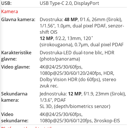
USB:
USB Type-C 2.0, DisplayPort
Kamera
Glavna kamera:
Dvostruka:
48 MP
, f/1.6, 26mm (široki),
1/1.56", 1.0µm, dual pixel PDAF, senzor-
shift OIS
12 MP
, f/2.2, 13mm, 120˚
(sirokougaona), 0.7µm, dual pixel PDAF
Karakteristike
Dvostruka-LED dual-tone blic, HDR
glavne:
(photo/panorama)
Video glavne:
4K@24/25/30/60fps,
1080p@25/30/60/120/240fps, HDR,
Dolby Vision HDR (do 60fps), stereo
zvuk rec.
Sekundarna
Jednostruka:
12 MP
, f/1.9, 23mm (široki),
kamera:
1/3.6", PDAF
SL 3D, (depth/biometrics senzor)
Video
4K@24/25/30/60fps,
sekundarne:
1080p@25/30/60/120fps, žiroskop-EIS