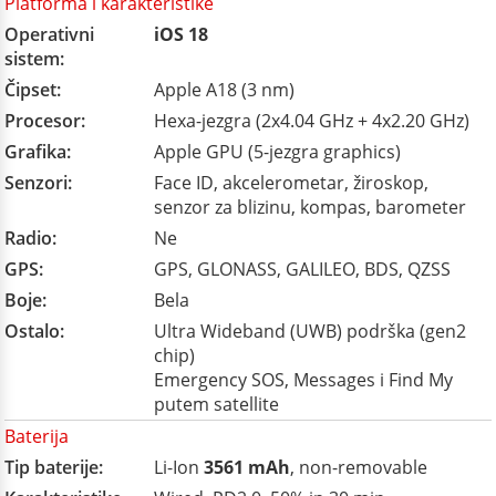
Platforma i karakteristike
Operativni
iOS 18
sistem:
Čipset:
Apple A18 (3 nm)
Procesor:
Hexa-jezgra (2x4.04 GHz + 4x2.20 GHz)
Grafika:
Apple GPU (5-jezgra graphics)
Senzori:
Face ID, akcelerometar, žiroskop,
senzor za blizinu, kompas, barometer
Radio:
Ne
GPS:
GPS, GLONASS, GALILEO, BDS, QZSS
Boje:
Bela
Ostalo:
Ultra Wideband (UWB) podrška (gen2
chip)
Emergency SOS, Messages i Find My
putem satellite
Baterija
Tip baterije:
Li-Ion
3561 mAh
, non-removable