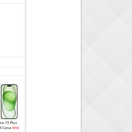
ne 15 Plus
B Cena
895€