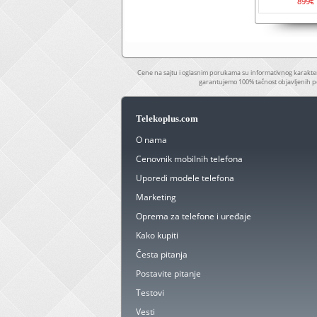
899€
Cene na sajtu i oglasnim porukama su informativnog karakter
garantujemo 100% tačnost objavljenih p
Telekoplus.com
O nama
Cenovnik mobilnih telefona
Uporedi modele telefona
Marketing
Oprema za telefone i uređaje
Kako kupiti
Česta pitanja
Postavite pitanje
Testovi
Vesti