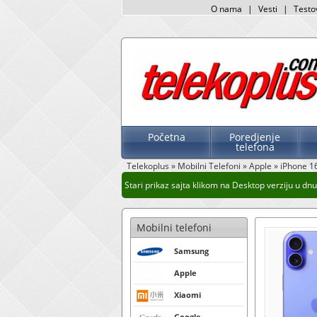
O nama
|
Vesti
|
Testo
Početna
Poredjenje
telefona
Telekoplus
»
Mobilni Telefoni
»
Apple
»
iPhone 1
Stari prikaz sajta klikom na Desktop verziju u dnu s
Mobilni telefoni
Samsung
Apple
Xiaomi
Google