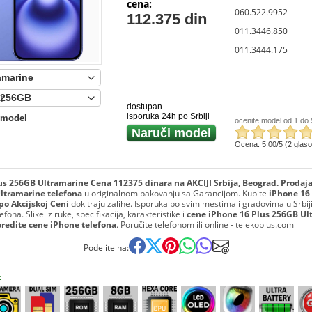
cena:
060.522.9952
112.375 din
011.3446.850
011.3444.175
:
dostupan
isporuka 24h po Srbiji
 model
ocenite model od 1 do 
Naruči model
Ocena: 5.00/5 (2 glas
us 256GB Ultramarine Cena 112375 dinara na AKCIJI Srbija, Beograd. Prodaj
ltramarine telefona
u originalnom pakovanju sa Garancijom. Kupite
iPhone 16
po Akcijskoj Ceni
dok traju zalihe. Isporuka po svim mestima i gradovima u Srbiji
fona. Slike iz ruke, specifikacija, karakteristike i
cene iPhone 16 Plus 256GB Ul
oredite cene iPhone telefona
. Poručite telefonom ili online - telekoplus.com
Podelite na:
E