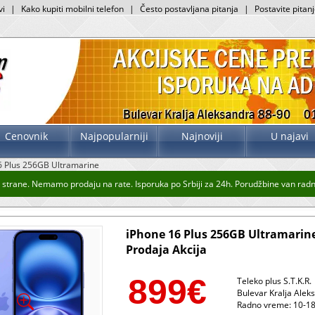
vi
|
Kako kupiti mobilni telefon
|
Često postavljana pitanja
|
Postavite pitan
Cenovnik
Najpopularniji
Najnoviji
U najavi
6 Plus 256GB Ultramarine
trane. Nemamo prodaju na rate. Isporuka po Srbiji za 24h. Porudžbine van radnog 
iPhone 16 Plus 256GB Ultramarin
Prodaja Akcija
899
€
Teleko plus S.T.K.R.
Bulevar Kralja Alek
Radno vreme: 10-18