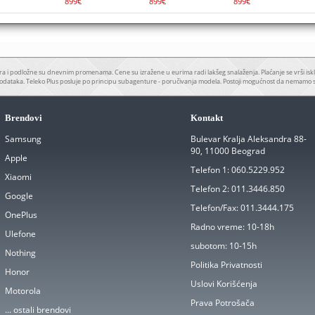
899€
899€
899€
a i podložne su dnevnim promenama. Cene su izražene u eurima radi lakšeg snalaženja. Plaćanje se vrši iskl
odataka. Teleko Plus posluje po principu subagenture - poručivanja modela. Postoji mogućnost da nemamo 
Brendovi
Kontakt
Samsung
Bulevar Kralja Aleksandra 88-
90, 11000 Beograd
Apple
Telefon 1:
060.5229.952
Xiaomi
Telefon 2:
011.3446.850
Google
Telefon/Fax:
011.3444.175
OnePlus
Radno vreme:
10-18h
Ulefone
subotom:
10-15h
Nothing
Politika Privatnosti
Honor
Uslovi Korišćenja
Motorola
Prava Potrošača
... ostali brendovi