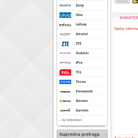
Sony
Vivo
KARAKTER
Infinix
Opšte informa
Alcatel
ZTE
Oukitel
iPro
TCL
Tecno
Panasonic
Denver
Garmin
... svi brendovi
Napredna pretraga