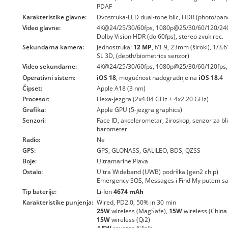
PDAF
Karakteristike glavne:
Dvostruka-LED dual-tone blic, HDR (photo/pa
Video glavne:
4K@24/25/30/60fps, 1080p@25/30/60/120/240
Dolby Vision HDR (do 60fps), stereo zvuk rec.
Sekundarna kamera:
Jednostruka:
12 MP
, f/1.9, 23mm (široki), 1/3.
SL 3D, (depth/biometrics senzor)
Video sekundarne:
4K@24/25/30/60fps, 1080p@25/30/60/120fps, 
Operativni sistem:
iOS 18
, mogućnost nadogradnje na
iOS 18
.4
Čipset:
Apple A18 (3 nm)
Procesor:
Hexa-jezgra (2x4.04 GHz + 4x2.20 GHz)
Grafika:
Apple GPU (5-jezgra graphics)
Senzori:
Face ID, akcelerometar, žiroskop, senzor za bl
barometer
Radio:
Ne
GPS:
GPS, GLONASS, GALILEO, BDS, QZSS
Boje:
Ultramarine Plava
Ostalo:
Ultra Wideband (UWB) podrška (gen2 chip)
Emergency SOS, Messages i Find My putem sat
Tip baterije:
Li-Ion
4674 mAh
Karakteristike punjenja:
Wired, PD2.0, 50% in 30 min
25W
wireless (MagSafe),
15W
wireless (Chin
15W
wireless (Qi2)