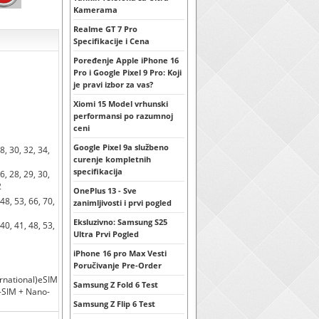
Kamerama
Realme GT 7 Pro
Specifikacije i Cena
Poređenje Apple iPhone 16
Pro i Google Pixel 9 Pro: Koji
je pravi izbor za vas?
Xiomi 15 Model vrhunski
performansi po razumnoj
ceni
Google Pixel 9a službeno
28, 30, 32, 34,
curenje kompletnih
specifikacija
26, 28, 29, 30,
2
OnePlus 13 - Sve
 48, 53, 66, 70,
zanimljivosti i prvi pogled
Eksluzivno: Samsung S25
 40, 41, 48, 53,
Ultra Prvi Pogled
iPhone 16 pro Max Vesti
Poručivanje Pre-Order
ernational)eSIM
Samsung Z Fold 6 Test
-SIM + Nano-
Samsung Z Flip 6 Test