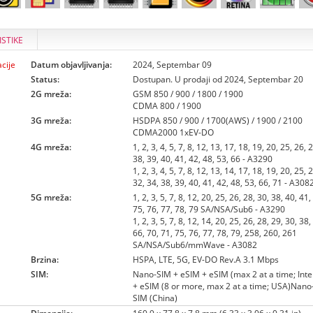
ISTIKE
cije
Datum objavljivanja:
2024, Septembar 09
Status:
Dostupan. U prodaji od 2024, Septembar 20
2G mreža:
GSM 850 / 900 / 1800 / 1900
CDMA 800 / 1900
3G mreža:
HSDPA 850 / 900 / 1700(AWS) / 1900 / 2100
CDMA2000 1xEV-DO
4G mreža:
1, 2, 3, 4, 5, 7, 8, 12, 13, 17, 18, 19, 20, 25, 26, 
38, 39, 40, 41, 42, 48, 53, 66 - A3290
1, 2, 3, 4, 5, 7, 8, 12, 13, 14, 17, 18, 19, 20, 25, 
32, 34, 38, 39, 40, 41, 42, 48, 53, 66, 71 - A308
5G mreža:
1, 2, 3, 5, 7, 8, 12, 20, 25, 26, 28, 30, 38, 40, 41,
75, 76, 77, 78, 79 SA/NSA/Sub6 - A3290
1, 2, 3, 5, 7, 8, 12, 14, 20, 25, 26, 28, 29, 30, 38,
66, 70, 71, 75, 76, 77, 78, 79, 258, 260, 261
SA/NSA/Sub6/mmWave - A3082
Brzina:
HSPA, LTE, 5G, EV-DO Rev.A 3.1 Mbps
SIM:
Nano-SIM + eSIM + eSIM (max 2 at a time; Int
+ eSIM (8 or more, max 2 at a time; USA)Nano
SIM (China)