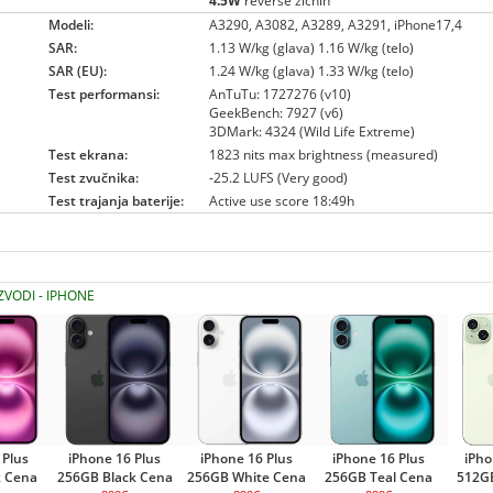
4.5W
reverse žičnih
Modeli:
A3290, A3082, A3289, A3291, iPhone17,4
SAR:
1.13 W/kg (glava) 1.16 W/kg (telo)
SAR (EU):
1.24 W/kg (glava) 1.33 W/kg (telo)
Test performansi:
AnTuTu: 1727276 (v10)
GeekBench: 7927 (v6)
3DMark: 4324 (Wild Life Extreme)
Test ekrana:
1823 nits max brightness (measured)
Test zvučnika:
-25.2 LUFS (Very good)
Test trajanja baterije:
Active use score 18:49h
ZVODI - IPHONE
 Plus
iPhone 16 Plus
iPhone 16 Plus
iPhone 16 Plus
iPho
k Cena
256GB Black Cena
256GB White Cena
256GB Teal Cena
512G