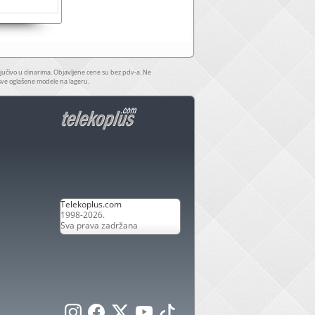
jučivo u dinarima. Objavljene cene su bez pdv-a. Ne
sve oglašene modele na lageru.
Telekoplus.com
1998-2026.
Sva prava zadržana