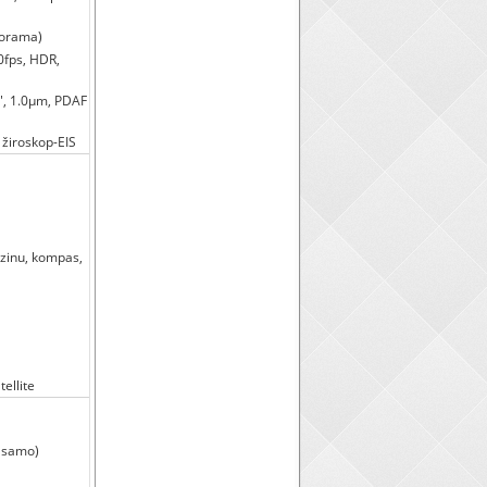
norama)
fps, HDR,
6", 1.0µm, PDAF
žiroskop-EIS
izinu, kompas,
ellite
a samo)