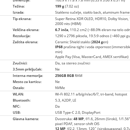
Dimenzije:
160.9 x 77.8 x 7.8 mm (6.33 x 3.06 x 0.31 in)
Težina:
199 g
(7.02 oz)
Izrada:
Stakleno sučelje, staklo back, aluminum frame
Tip ekrana:
Super Retina XDR OLED, HDR10, Dolby Vision, 1
2000 nits (HBM)
Veličina ekrana:
6.7 inča
, 110.2 cm2 (~88.0% ekran-na-telo od
Rezolucija:
1290 x 2796 piksela, 19.5:9 odnos (~460 ppi gu
Zaštita ekrana:
Ceramic Shield staklo (
2024 g
en)
IP68
prašina tight i voda otpornost (immersib
min)
Apple Pay (Visa, MasterCard, AMEX sertifikat)
Zvučnici:
Da, sa stereo zvučnici
3.5mm priključak:
Ne
Interna memorija:
256GB
8GB
RAM
Mesto za karticu:
Ne
Ostalo:
NVMe
WLAN:
Wi-Fi 802.11 a/b/g/n/ac/6/7, tri-band, hotspot
Bluetooth:
5.3, A2DP, LE
NFC:
Da
USB:
USB Type-C 2.0, DisplayPort
Glavna kamera:
Dvostruka:
48 MP
, f/1.6, 26mm (široki), 1/1.56
pixel PDAF, senzor-shift OIS
12 MP
, f/2.2, 13mm, 120˚ (sirokougaona), 0.7µ