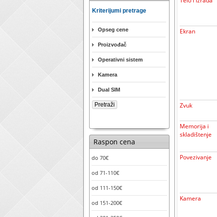
Telo i izrada
Kriterijumi pretrage
Opseg cene
Ekran
Proizvođač
Operativni sistem
Kamera
Dual SIM
Zvuk
Memorija i
skladištenje
Raspon cena
Povezivanje
do 70€
od 71-110€
od 111-150€
Kamera
od 151-200€