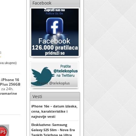
Facebook
5
ova ukupno)
a iPhone 16
Pratite @telekoplus
 Plus 256GB
 za 24h.
tramarine
Vesti
iPhone 16e – datum izlaska,
cena, karakteristike i
najnovije vesti
Ekskluzivno: Samsung
Galaxy S25 Slim - Nova Era
Tankih Telefona sa Ultra