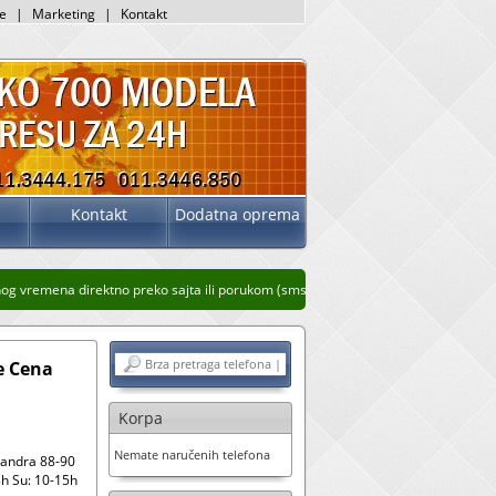
je
|
Marketing
|
Kontakt
Kontakt
Dodatna oprema
vremena direktno preko sajta ili porukom (sms, whatsup, viber)
Stari prikaz sajta
e Cena
Korpa
Nemate naručenih telefona
sandra 88-90
h Su: 10-15h