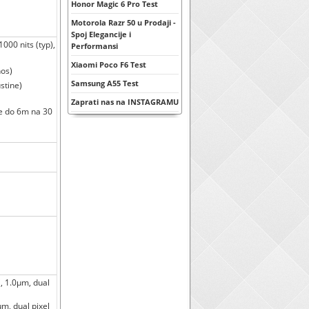
Honor Magic 6 Pro Test
Motorola Razr 50 u Prodaji -
Spoj Elegancije i
000 nits (typ),
Performansi
Xiaomi Poco F6 Test
nos)
Samsung A55 Test
stine)
Zaprati nas na INSTAGRAMU
le do 6m na 30
", 1.0µm, dual
m, dual pixel