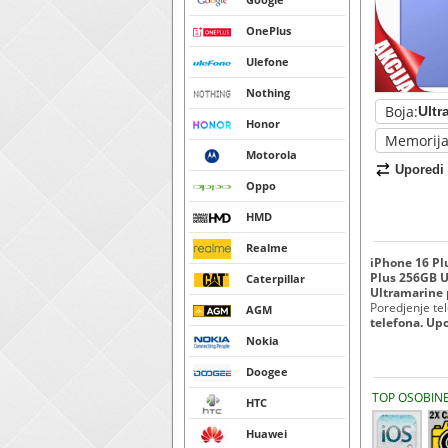
OnePlus
Ulefone
Nothing
Boja:
Honor
Memorija
Motorola
Uporedi
Oppo
HMD
Realme
iPhone 16 Pl
Plus 256GB U
Caterpillar
Ultramarine 
Poredjenje tele
AGM
telefona. Up
Nokia
Doogee
TOP OSOBIN
HTC
Huawei