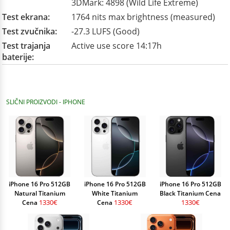
3DMark: 4898 (Wild Life Extreme)
Test ekrana:
1764 nits max brightness (measured)
Test zvučnika:
-27.3 LUFS (Good)
Test trajanja
Active use score 14:17h
baterije:
SLIČNI PROIZVODI - IPHONE
iPhone 16 Pro 512GB
iPhone 16 Pro 512GB
iPhone 16 Pro 512GB
Natural Titanium
White Titanium
Black Titanium Cena
1330€
1330€
1330€
Cena
Cena