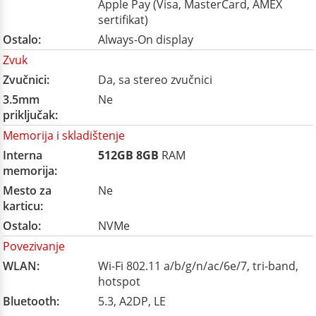
Apple Pay (Visa, MasterCard, AMEX
sertifikat)
Ostalo:
Always-On display
Zvuk
Zvučnici:
Da, sa stereo zvučnici
3.5mm
Ne
priključak:
Memorija i skladištenje
Interna
512GB
8GB
RAM
memorija:
Mesto za
Ne
karticu:
Ostalo:
NVMe
Povezivanje
WLAN:
Wi-Fi 802.11 a/b/g/n/ac/6e/7, tri-band,
hotspot
Bluetooth:
5.3, A2DP, LE