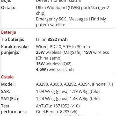
Boje:
Desert Titanium Zlatna
Ostalo:
Ultra Wideband (UWB) podrška (gen2
chip)
Emergency SOS, Messages i Find My
putem satellite
Baterija
Tip baterije:
Li-Ion
3582 mAh
Karakteristike
Wired, PD2.0, 50% in 30 min
punjenja:
25W
wireless (MagSafe),
15W
wireless
(China samo)
15W
wireless (Qi2)
4.5W
reverse žičnih
Ostalo
Modeli:
A3293, A3083, A3292, A3294, iPhone17,1
SAR:
1.09 W/kg (glava) 1.19 W/kg (telo)
SAR (EU):
1.24 W/kg (glava) 1.48 W/kg (telo)
Test
AnTuTu: 1871052 (v10)
performansi:
GeekBench: 8283 (v6)