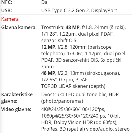
NFC:
Da
USB:
USB Type-C 3.2 Gen 2, DisplayPort
Kamera
Glavna kamera:
Trostruka:
48 MP
, f/1.8, 24mm (široki),
1/1.28", 1.22µm, dual pixel PDAF,
senzor-shift OIS
12 MP
, f/2.8, 120mm (periscope
telephoto), 1/3.06", 1.12µm, dual pixel
PDAF, 3D senzor‑shift OIS, 5x optički
zoom
48 MP
, f/2.2, 13mm (sirokougaona),
1/2.55", 0.7µm, PDAF
TOF 3D LiDAR skener (depth)
Karakteristike
Dvostruka-LED dual-tone blic, HDR
glavne:
(photo/panorama)
Video glavne:
4K@24/25/30/60/100/120fps,
1080p@25/30/60/120/240fps, 10-bit
HDR, Dolby Vision HDR (do 60fps),
ProRes, 3D (spatial) video/audio, stereo