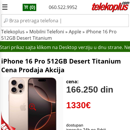
☰
060.522.9952
(0)
Telekoplus
»
Mobilni Telefoni
»
Apple
»
iPhone 16 Pro
512GB Desert Titanium
tari prikaz sajta klikom na Desktop verziju u dnu strane. N
iPhone 16 Pro 512GB Desert Titanium
Cena Prodaja Akcija
cena:
166.250 din
1330
€
dostupan
isporuka 24h po Srbiji