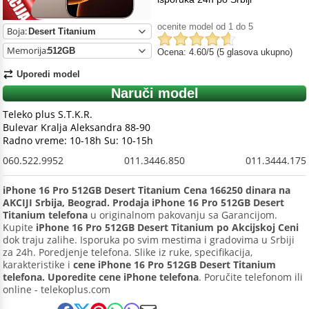
ocenite model od 1 do 5
Boja:
Memorija:
Ocena: 4.60/5 (5 glasova ukupno)
Uporedi model
Naruči model
Teleko plus S.T.K.R.
Bulevar Kralja Aleksandra 88-90
Radno vreme: 10-18h Su: 10-15h
060.522.9952
011.3446.850
011.3444.175
iPhone 16 Pro 512GB Desert Titanium Cena 166250 dinara na
AKCIJI Srbija, Beograd. Prodaja iPhone 16 Pro 512GB Desert
Titanium telefona
u originalnom pakovanju sa Garancijom.
Kupite
iPhone 16 Pro 512GB Desert Titanium po Akcijskoj Ceni
dok traju zalihe. Isporuka po svim mestima i gradovima u Srbiji
za 24h. Poredjenje telefona. Slike iz ruke, specifikacija,
karakteristike i
cene iPhone 16 Pro 512GB Desert Titanium
telefona. Uporedite cene iPhone telefona
. Poručite telefonom ili
online - telekoplus.com