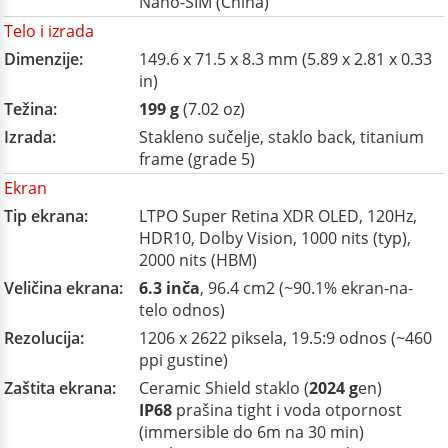
Nano-SIM (China)
Telo i izrada
Dimenzije:
149.6 x 71.5 x 8.3 mm (5.89 x 2.81 x 0.33
in)
Težina:
199 g
(7.02 oz)
Izrada:
Stakleno sučelje, staklo back, titanium
frame (grade 5)
Ekran
Tip ekrana:
LTPO Super Retina XDR OLED, 120Hz,
HDR10, Dolby Vision, 1000 nits (typ),
2000 nits (HBM)
Veličina ekrana:
6.3 inča
, 96.4 cm2 (~90.1% ekran-na-
telo odnos)
Rezolucija:
1206 x 2622 piksela, 19.5:9 odnos (~460
ppi gustine)
Zaštita ekrana:
Ceramic Shield staklo (
2024 g
en)
IP68
prašina tight i voda otpornost
(immersible do 6m na 30 min)