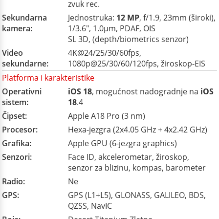
zvuk rec.
Sekundarna
Jednostruka:
12 MP
, f/1.9, 23mm (široki),
kamera:
1/3.6", 1.0µm, PDAF, OIS
SL 3D, (depth/biometrics senzor)
Video
4K@24/25/30/60fps,
sekundarne:
1080p@25/30/60/120fps, žiroskop-EIS
Platforma i karakteristike
Operativni
iOS 18
, mogućnost nadogradnje na
iOS
sistem:
18
.4
Čipset:
Apple A18 Pro (3 nm)
Procesor:
Hexa-jezgra (2x4.05 GHz + 4x2.42 GHz)
Grafika:
Apple GPU (6-jezgra graphics)
Senzori:
Face ID, akcelerometar, žiroskop,
senzor za blizinu, kompas, barometer
Radio:
Ne
GPS:
GPS (L1+L5), GLONASS, GALILEO, BDS,
QZSS, NavIC