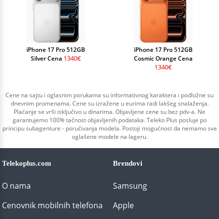
iPhone 17 Pro 512GB
iPhone 17 Pro 512GB
1340€
Silver Cena
Cosmic Orange Cena
1340€
Cene na sajtu i oglasnim porukama su informativnog karaktera i podložne su
dnevnim promenama. Cene su izražene u eurima radi lakšeg snalaženja.
Plaćanje se vrši isključivo u dinarima. Objavljene cene su bez pdv-a. Ne
garantujemo 100% tačnost objavljenih podataka. Teleko Plus posluje po
principu subagenture - poručivanja modela. Postoji mogućnost da nemamo sve
oglašene modele na lageru.
Telekoplus.com
Brendovi
O nama
Samsung
Cenovnik mobilnih telefona
Apple