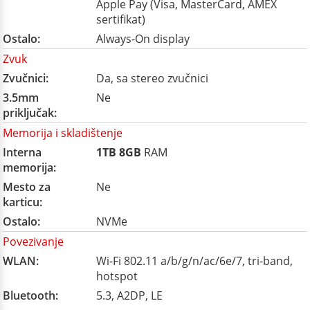
Apple Pay (Visa, MasterCard, AMEX
sertifikat)
Ostalo:
Always-On display
Zvuk
Zvučnici:
Da, sa stereo zvučnici
3.5mm
Ne
priključak:
Memorija i skladištenje
Interna
1TB
8GB
RAM
memorija:
Mesto za
Ne
karticu:
Ostalo:
NVMe
Povezivanje
WLAN:
Wi-Fi 802.11 a/b/g/n/ac/6e/7, tri-band,
hotspot
Bluetooth:
5.3, A2DP, LE