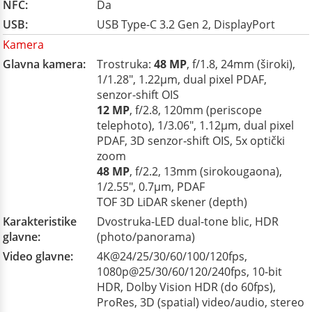
NFC:
Da
USB:
USB Type-C 3.2 Gen 2, DisplayPort
Kamera
Glavna kamera:
Trostruka:
48 MP
, f/1.8, 24mm (široki),
1/1.28", 1.22µm, dual pixel PDAF,
senzor-shift OIS
12 MP
, f/2.8, 120mm (periscope
telephoto), 1/3.06", 1.12µm, dual pixel
PDAF, 3D senzor‑shift OIS, 5x optički
zoom
48 MP
, f/2.2, 13mm (sirokougaona),
1/2.55", 0.7µm, PDAF
TOF 3D LiDAR skener (depth)
Karakteristike
Dvostruka-LED dual-tone blic, HDR
glavne:
(photo/panorama)
Video glavne:
4K@24/25/30/60/100/120fps,
1080p@25/30/60/120/240fps, 10-bit
HDR, Dolby Vision HDR (do 60fps),
ProRes, 3D (spatial) video/audio, stereo