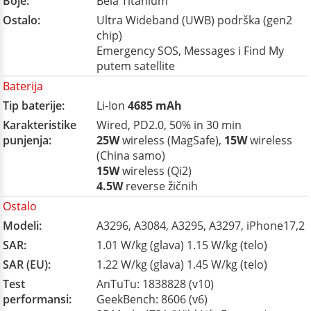
Boje:
Bela Titanium
Ostalo:
Ultra Wideband (UWB) podrška (gen2
chip)
Emergency SOS, Messages i Find My
putem satellite
Baterija
Tip baterije:
Li-Ion
4685 mAh
Karakteristike
Wired, PD2.0, 50% in 30 min
punjenja:
25W
wireless (MagSafe),
15W
wireless
(China samo)
15W
wireless (Qi2)
4.5W
reverse žičnih
Ostalo
Modeli:
A3296, A3084, A3295, A3297, iPhone17,2
SAR:
1.01 W/kg (glava) 1.15 W/kg (telo)
SAR (EU):
1.22 W/kg (glava) 1.45 W/kg (telo)
Test
AnTuTu: 1838828 (v10)
performansi:
GeekBench: 8606 (v6)