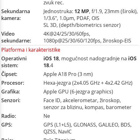
zvuk rec.
Sekundarna
Jednostruka:
12 MP
, f/1.9, 23mm (široki),
kamera:
1/3.6", 1.0µm, PDAF, OIS
SL 3D, (depth/biometrics senzor)
Video
4K@24/25/30/60fps,
sekundarne:
1080p@25/30/60/120fps, žiroskop-EIS
Platforma i karakteristike
Operativni
iOS 18
, mogućnost nadogradnje na
iOS
sistem:
18
.4
Čipset:
Apple A18 Pro (3 nm)
Procesor:
Hexa-jezgra (2x4.05 GHz + 4x2.42 GHz)
Grafika:
Apple GPU (6-jezgra graphics)
Senzori:
Face ID, akcelerometar, žiroskop,
senzor za blizinu, kompas, barometer
Radio:
Ne
GPS:
GPS (L1+L5), GLONASS, GALILEO, BDS,
QZSS, NavIC