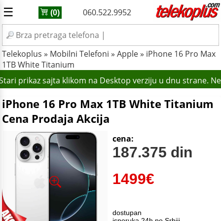
☰
060.522.9952
(0)
Telekoplus
»
Mobilni Telefoni
»
Apple
»
iPhone 16 Pro Max
1TB White Titanium
ari prikaz sajta klikom na Desktop verziju u dnu strane. N
iPhone 16 Pro Max 1TB White Titanium
Cena Prodaja Akcija
cena:
187.375 din
1499
€
dostupan
isporuka 24h po Srbiji