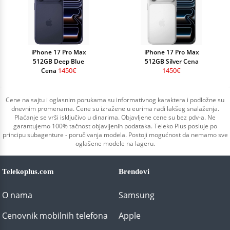
iPhone 17 Pro Max
iPhone 17 Pro Max
512GB Deep Blue
512GB Silver Cena
1450€
1450€
Cena
Cene na sajtu i oglasnim porukama su informativnog karaktera i podložne su
dnevnim promenama. Cene su izražene u eurima radi lakšeg snalaženja.
Plaćanje se vrši isključivo u dinarima. Objavljene cene su bez pdv-a. Ne
garantujemo 100% tačnost objavljenih podataka. Teleko Plus posluje po
principu subagenture - poručivanja modela. Postoji mogućnost da nemamo sve
oglašene modele na lageru.
Telekoplus.com
Brendovi
O nama
Samsung
Cenovnik mobilnih telefona
Apple