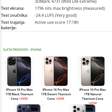
3DMark: 4731 (Wild Life Extreme)
Test ekrana:
1796 nits max brightness (measured)
Test zvučnika:
-24.4 LUFS (Very good)
Test trajanja
Active use score 17:18h
baterije:
SLIČNI PROIZVODI - IPHONE
iPhone 16 Pro Max
iPhone 16 Pro Max
iPhone 16 Pro Max
1TB Black Titanium
1TB Desert Titanium
1TB Natural
1499€
1499€
Cena
Cena
Titanium Cena
1499€