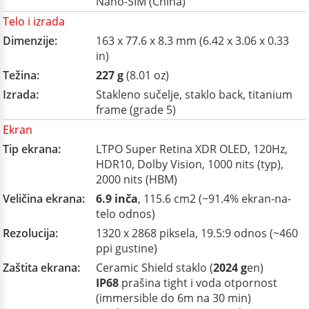
Nano-SIM (China)
Telo i izrada
Dimenzije:
163 x 77.6 x 8.3 mm (6.42 x 3.06 x 0.33
in)
Težina:
227 g
(8.01 oz)
Izrada:
Stakleno sučelje, staklo back, titanium
frame (grade 5)
Ekran
Tip ekrana:
LTPO Super Retina XDR OLED, 120Hz,
HDR10, Dolby Vision, 1000 nits (typ),
2000 nits (HBM)
Veličina ekrana:
6.9 inča
, 115.6 cm2 (~91.4% ekran-na-
telo odnos)
Rezolucija:
1320 x 2868 piksela, 19.5:9 odnos (~460
ppi gustine)
Zaštita ekrana:
Ceramic Shield staklo (
2024 g
en)
IP68
prašina tight i voda otpornost
(immersible do 6m na 30 min)