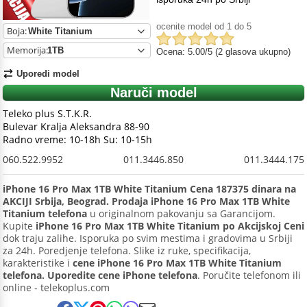
ocenite model od 1 do 5
Boja:
Memorija:
Ocena: 5.00/5 (2 glasova ukupno)
Uporedi model
Naruči model
Teleko plus S.T.K.R.
Bulevar Kralja Aleksandra 88-90
Radno vreme: 10-18h Su: 10-15h
060.522.9952
011.3446.850
011.3444.175
iPhone 16 Pro Max 1TB White Titanium Cena 187375 dinara na
AKCIJI Srbija, Beograd. Prodaja iPhone 16 Pro Max 1TB White
Titanium telefona
u originalnom pakovanju sa Garancijom.
Kupite
iPhone 16 Pro Max 1TB White Titanium po Akcijskoj Ceni
dok traju zalihe. Isporuka po svim mestima i gradovima u Srbiji
za 24h. Poredjenje telefona. Slike iz ruke, specifikacija,
karakteristike i
cene iPhone 16 Pro Max 1TB White Titanium
telefona. Uporedite cene iPhone telefona
. Poručite telefonom ili
online - telekoplus.com