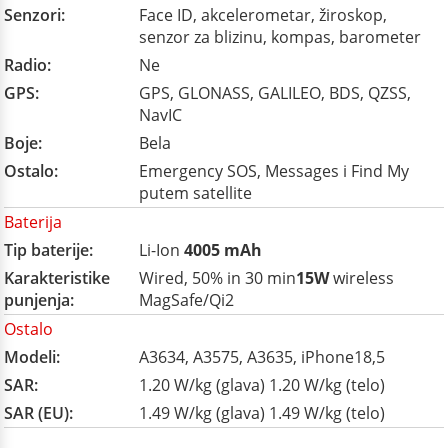
Senzori:
Face ID, akcelerometar, žiroskop,
senzor za blizinu, kompas, barometer
Radio:
Ne
GPS:
GPS, GLONASS, GALILEO, BDS, QZSS,
NavIC
Boje:
Bela
Ostalo:
Emergency SOS, Messages i Find My
putem satellite
Baterija
Tip baterije:
Li-Ion
4005 mAh
Karakteristike
Wired, 50% in 30 min
15W
wireless
punjenja:
MagSafe/Qi2
Ostalo
Modeli:
A3634, A3575, A3635, iPhone18,5
SAR:
1.20 W/kg (glava) 1.20 W/kg (telo)
SAR (EU):
1.49 W/kg (glava) 1.49 W/kg (telo)