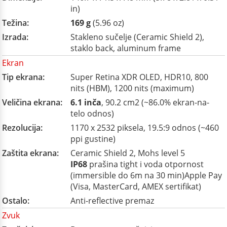
in)
Težina:
169 g
(5.96 oz)
Izrada:
Stakleno sučelje (Ceramic Shield 2),
staklo back, aluminum frame
Ekran
Tip ekrana:
Super Retina XDR OLED, HDR10, 800
nits (HBM), 1200 nits (maximum)
Veličina ekrana:
6.1 inča
, 90.2 cm2 (~86.0% ekran-na-
telo odnos)
Rezolucija:
1170 x 2532 piksela, 19.5:9 odnos (~460
ppi gustine)
Zaštita ekrana:
Ceramic Shield 2, Mohs level 5
IP68
prašina tight i voda otpornost
(immersible do 6m na 30 min)Apple Pay
(Visa, MasterCard, AMEX sertifikat)
Ostalo:
Anti-reflective premaz
Zvuk