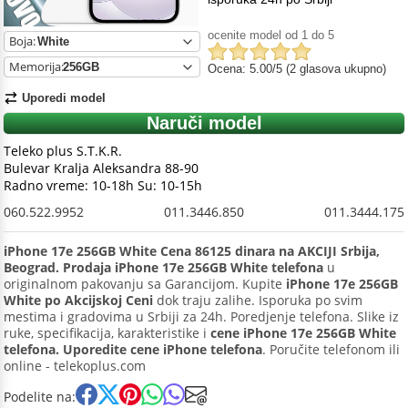
ocenite model od 1 do 5
Boja:
Memorija:
Ocena: 5.00/5 (2 glasova ukupno)
Uporedi model
Naruči model
Teleko plus S.T.K.R.
Bulevar Kralja Aleksandra 88-90
Radno vreme: 10-18h Su: 10-15h
060.522.9952
011.3446.850
011.3444.175
iPhone 17e 256GB White Cena 86125 dinara na AKCIJI Srbija,
Beograd. Prodaja iPhone 17e 256GB White telefona
u
originalnom pakovanju sa Garancijom. Kupite
iPhone 17e 256GB
White po Akcijskoj Ceni
dok traju zalihe. Isporuka po svim
mestima i gradovima u Srbiji za 24h. Poredjenje telefona. Slike iz
ruke, specifikacija, karakteristike i
cene iPhone 17e 256GB White
telefona. Uporedite cene iPhone telefona
. Poručite telefonom ili
online - telekoplus.com
Podelite na: