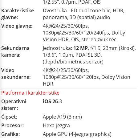
1/2.55", 0.7µm, PDAF, OIS
Karakteristike
Dvostruka-LED dual-tone blic, HDR,
glavne:
panorama, 3D (spatial) audio
Video glavne:
4K@24/25/30/60fps,
1080p@25/30/60/120/240fps, Dolby
Vision HDR, OIS, stereo zvuk rec.
Sekundarna
Jednostruka:
12 MP
, f/1.9, 23mm (široki),
kamera:
1/3.6", 1.0µm, PDAFSL 3D,
(depth/biometrics senzor)
Video
4K@24/25/30/60fps,
sekundarne:
1080p@25/30/60/120fps, Dolby Vision
HDR
Platforma i karakteristike
Operativni
iOS 26
.3
sistem:
Čipset:
Apple A19 (3 nm)
Procesor:
Hexa-jezgra
Grafika:
Apple GPU (4-jezgra graphics)