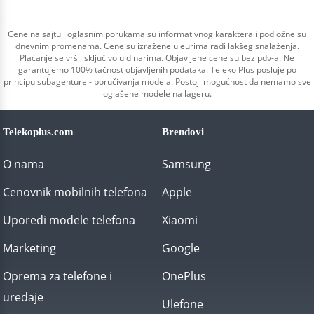
Cene na sajtu i oglasnim porukama su informativnog karaktera i podložne su
dnevnim promenama. Cene su izražene u eurima radi lakšeg snalaženja.
Plaćanje se vrši isključivo u dinarima. Objavljene cene su bez pdv-a. Ne
garantujemo 100% tačnost objavljenih podataka. Teleko Plus posluje po
principu subagenture - poručivanja modela. Postoji mogućnost da nemamo sve
oglašene modele na lageru.
Telekoplus.com
Brendovi
O nama
Samsung
Cenovnik mobilnih telefona
Apple
Uporedi modele telefona
Xiaomi
Marketing
Google
Oprema za telefone i
OnePlus
uređaje
Ulefone