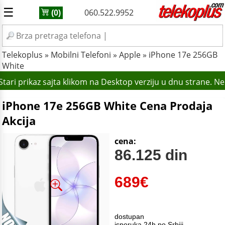
☰
060.522.9952
(0)
Telekoplus
»
Mobilni Telefoni
»
Apple
»
iPhone 17e 256GB
White
ari prikaz sajta klikom na Desktop verziju u dnu strane. N
iPhone 17e 256GB White Cena Prodaja
Akcija
cena:
86.125 din
689
€
dostupan
isporuka 24h po Srbiji