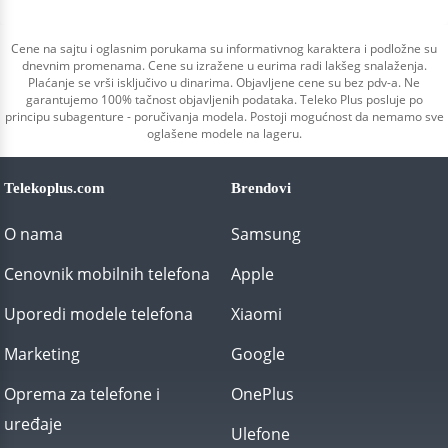
Cene na sajtu i oglasnim porukama su informativnog karaktera i podložne su
dnevnim promenama. Cene su izražene u eurima radi lakšeg snalaženja.
Plaćanje se vrši isključivo u dinarima. Objavljene cene su bez pdv-a. Ne
garantujemo 100% tačnost objavljenih podataka. Teleko Plus posluje po
principu subagenture - poručivanja modela. Postoji mogućnost da nemamo sve
oglašene modele na lageru.
Telekoplus.com
Brendovi
O nama
Samsung
Cenovnik mobilnih telefona
Apple
Uporedi modele telefona
Xiaomi
Marketing
Google
Oprema za telefone i
OnePlus
uređaje
Ulefone