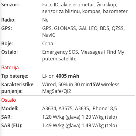
Senzori:
Face ID, akcelerometar, žiroskop,
senzor za blizinu, kompas, barometer
Radio:
Ne
GPS:
GPS, GLONASS, GALILEO, BDS, QZSS,
NavIC
Boje:
Crna
Ostalo:
Emergency SOS, Messages i Find My
putem satellite
Baterija
Tip baterije:
Li-Ion
4005 mAh
Karakteristike
Wired, 50% in 30 min
15W
wireless
punjenja:
MagSafe/Qi2
Ostalo
Modeli:
A3634, A3575, A3635, iPhone18,5
SAR:
1.20 W/kg (glava) 1.20 W/kg (telo)
SAR (EU):
1.49 W/kg (glava) 1.49 W/kg (telo)