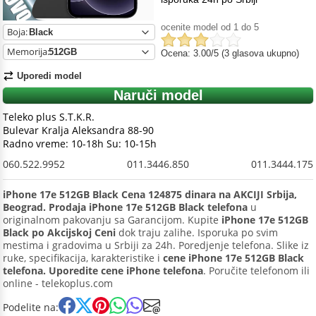
ocenite model od 1 do 5
Boja:
Memorija:
Ocena: 3.00/5 (3 glasova ukupno)
Uporedi model
Naruči model
Teleko plus S.T.K.R.
Bulevar Kralja Aleksandra 88-90
Radno vreme: 10-18h Su: 10-15h
060.522.9952
011.3446.850
011.3444.175
iPhone 17e 512GB Black Cena 124875 dinara na AKCIJI Srbija,
Beograd. Prodaja iPhone 17e 512GB Black telefona
u
originalnom pakovanju sa Garancijom. Kupite
iPhone 17e 512GB
Black po Akcijskoj Ceni
dok traju zalihe. Isporuka po svim
mestima i gradovima u Srbiji za 24h. Poredjenje telefona. Slike iz
ruke, specifikacija, karakteristike i
cene iPhone 17e 512GB Black
telefona. Uporedite cene iPhone telefona
. Poručite telefonom ili
online - telekoplus.com
Podelite na: