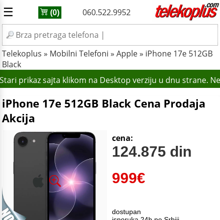
☰
060.522.9952
(0)
Telekoplus
»
Mobilni Telefoni
»
Apple
»
iPhone 17e 512GB
Black
tari prikaz sajta klikom na Desktop verziju u dnu strane. N
iPhone 17e 512GB Black Cena Prodaja
Akcija
cena:
124.875 din
999
€
dostupan
isporuka 24h po Srbiji