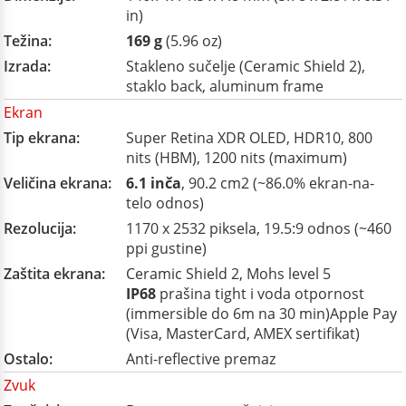
in)
Težina:
169 g
(5.96 oz)
Izrada:
Stakleno sučelje (Ceramic Shield 2),
staklo back, aluminum frame
Ekran
Tip ekrana:
Super Retina XDR OLED, HDR10, 800
nits (HBM), 1200 nits (maximum)
Veličina ekrana:
6.1 inča
, 90.2 cm2 (~86.0% ekran-na-
telo odnos)
Rezolucija:
1170 x 2532 piksela, 19.5:9 odnos (~460
ppi gustine)
Zaštita ekrana:
Ceramic Shield 2, Mohs level 5
IP68
prašina tight i voda otpornost
(immersible do 6m na 30 min)Apple Pay
(Visa, MasterCard, AMEX sertifikat)
Ostalo:
Anti-reflective premaz
Zvuk