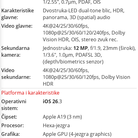
1/2.55", 0.7µm, PDAF, OIS
Karakteristike
Dvostruka-LED dual-tone blic, HDR,
glavne:
panorama, 3D (spatial) audio
Video glavne:
4K@24/25/30/60fps,
1080p@25/30/60/120/240fps, Dolby
Vision HDR, OIS, stereo zvuk rec.
Sekundarna
Jednostruka:
12 MP
, f/1.9, 23mm (široki),
kamera:
1/3.6", 1.0µm, PDAFSL 3D,
(depth/biometrics senzor)
Video
4K@24/25/30/60fps,
sekundarne:
1080p@25/30/60/120fps, Dolby Vision
HDR
Platforma i karakteristike
Operativni
iOS 26
.3
sistem:
Čipset:
Apple A19 (3 nm)
Procesor:
Hexa-jezgra
Grafika:
Apple GPU (4-jezgra graphics)