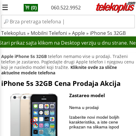
☰
060.522.9952
(0)
Telekoplus
»
Mobilni Telefoni
»
Apple
»
iPhone 5s 32GB
tari prikaz sajta klikom na Desktop verziju u dnu strane. N
Apple iPhone 5s 32GB
telefon nemamo vise u prodaji. Traženi
telefon je zastareo. Pogledajte drugi Apple telefon i njegovu cenu
koji je nasledio model koji tražite.
Kliknite ovde za slične
aktuelne modele telefona
iPhone 5s 32GB Cena Prodaja Akcija
Zastareo model
Nema u prodaji
Izaberite novi model boljih
karakteristika, a iste cene
prikazan na slikama ispod