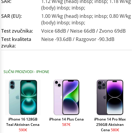
SAR:
1.12 W/kg (head) inbsp; inbsp; 1.18 W/kg
(body) inbsp; inbsp;
SAR (EU):
1.00 W/kg (head) inbsp; inbsp; 0.80 W/kg
(body) inbsp; inbsp;
Test zvučnika:
Voice 68dB / Neise 66dB / Zvono 69dB
Test kvaliteta
Neise -93.6dB / Razgovor -90.3dB
zvuka:
SLIČNI PROIZVODI - IPHONE
iPhone 16 128GB
iPhone 14 Plus Cena
iPhone 14 Pro Max
587€
Teal Aktiviran Cena
256GB Aktiviran
590€
580€
Cena