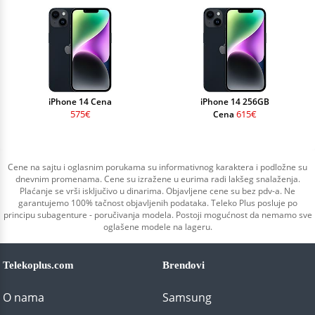
iPhone 14 Cena
iPhone 14 256GB
575€
615€
Cena
Cene na sajtu i oglasnim porukama su informativnog karaktera i podložne su
dnevnim promenama. Cene su izražene u eurima radi lakšeg snalaženja.
Plaćanje se vrši isključivo u dinarima. Objavljene cene su bez pdv-a. Ne
garantujemo 100% tačnost objavljenih podataka. Teleko Plus posluje po
principu subagenture - poručivanja modela. Postoji mogućnost da nemamo sve
oglašene modele na lageru.
Telekoplus.com
Brendovi
O nama
Samsung