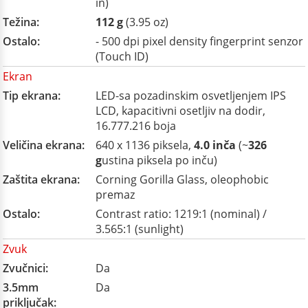
in)
Težina:
112 g
(3.95 oz)
Ostalo:
- 500 dpi pixel density fingerprint senzor
(Touch ID)
Ekran
Tip ekrana:
LED-sa pozadinskim osvetljenjem IPS
LCD, kapacitivni osetljiv na dodir,
16.777.216 boja
Veličina ekrana:
640 x 1136 piksela,
4.0 inča
(~
326
g
ustina piksela po inču)
Zaštita ekrana:
Corning Gorilla Glass, oleophobic
premaz
Ostalo:
Contrast ratio: 1219:1 (nominal) /
3.565:1 (sunlight)
Zvuk
Zvučnici:
Da
3.5mm
Da
priključak: