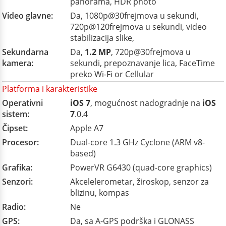
panorama, HDR photo
Video glavne:
Da, 1080p@30frejmova u sekundi,
720p@120frejmova u sekundi, video
stabilizacija slike,
Sekundarna
Da,
1.2 MP
, 720p@30frejmova u
kamera:
sekundi, prepoznavanje lica, FaceTime
preko Wi-Fi or Cellular
Platforma i karakteristike
Operativni
iOS 7
, mogućnost nadogradnje na
iOS
sistem:
7
.0.4
Čipset:
Apple A7
Procesor:
Dual-core 1.3 GHz Cyclone (ARM v8-
based)
Grafika:
PowerVR G6430 (quad-core graphics)
Senzori:
Akcelelerometar, žiroskop, senzor za
blizinu, kompas
Radio:
Ne
GPS:
Da, sa A-GPS podrška i GLONASS