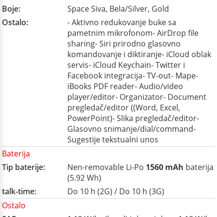
Boje:
Space Siva, Bela/Silver, Gold
Ostalo:
- Aktivno redukovanje buke sa
pametnim mikrofonom- AirDrop file
sharing- Siri prirodno glasovno
komandovanje i diktiranje- iCloud oblak
servis- iCloud Keychain- Twitter i
Facebook integracija- TV-out- Mape-
iBooks PDF reader- Audio/video
player/editor- Organizator- Document
pregledač/editor ((Word, Excel,
PowerPoint)- Slika pregledač/editor-
Glasovno snimanje/dial/command-
Sugestije tekstualni unos
Baterija
Tip baterije:
Nen-removable Li-Po
1560 mAh
baterija
(5.92 Wh)
talk-time:
Do 10 h (2G) / Do 10 h (3G)
Ostalo