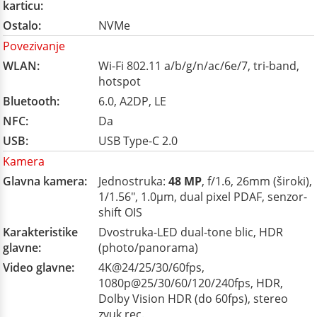
karticu:
Ostalo:
NVMe
Povezivanje
WLAN:
Wi-Fi 802.11 a/b/g/n/ac/6e/7, tri-band,
hotspot
Bluetooth:
6.0, A2DP, LE
NFC:
Da
USB:
USB Type-C 2.0
Kamera
Glavna kamera:
Jednostruka:
48 MP
, f/1.6, 26mm (široki),
1/1.56", 1.0µm, dual pixel PDAF, senzor-
shift OIS
Karakteristike
Dvostruka-LED dual-tone blic, HDR
glavne:
(photo/panorama)
Video glavne:
4K@24/25/30/60fps,
1080p@25/30/60/120/240fps, HDR,
Dolby Vision HDR (do 60fps), stereo
zvuk rec.