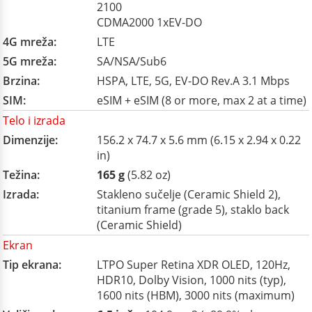
2100
CDMA2000 1xEV-DO
4G mreža:
LTE
5G mreža:
SA/NSA/Sub6
Brzina:
HSPA, LTE, 5G, EV-DO Rev.A 3.1 Mbps
SIM:
eSIM + eSIM (8 or more, max 2 at a time)
Telo i izrada
Dimenzije:
156.2 x 74.7 x 5.6 mm (6.15 x 2.94 x 0.22
in)
Težina:
165 g
(5.82 oz)
Izrada:
Stakleno sučelje (Ceramic Shield 2),
titanium frame (grade 5), staklo back
(Ceramic Shield)
Ekran
Tip ekrana:
LTPO Super Retina XDR OLED, 120Hz,
HDR10, Dolby Vision, 1000 nits (typ),
1600 nits (HBM), 3000 nits (maximum)