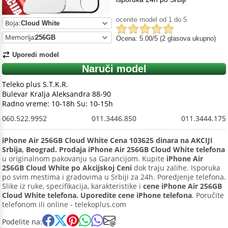
ocenite model od 1 do 5
Boja:
Memorija:
Ocena: 5.00/5 (2 glasova ukupno)
Uporedi model
Naruči model
Teleko plus S.T.K.R.
Bulevar Kralja Aleksandra 88-90
Radno vreme: 10-18h Su: 10-15h
060.522.9952
011.3446.850
011.3444.175
iPhone Air 256GB Cloud White Cena 103625 dinara na AKCIJI
Srbija, Beograd. Prodaja iPhone Air 256GB Cloud White telefona
u originalnom pakovanju sa Garancijom. Kupite
iPhone Air
256GB Cloud White po Akcijskoj Ceni
dok traju zalihe. Isporuka
po svim mestima i gradovima u Srbiji za 24h. Poredjenje telefona.
Slike iz ruke, specifikacija, karakteristike i
cene iPhone Air 256GB
Cloud White telefona. Uporedite cene iPhone telefona
. Poručite
telefonom ili online - telekoplus.com
Podelite na: