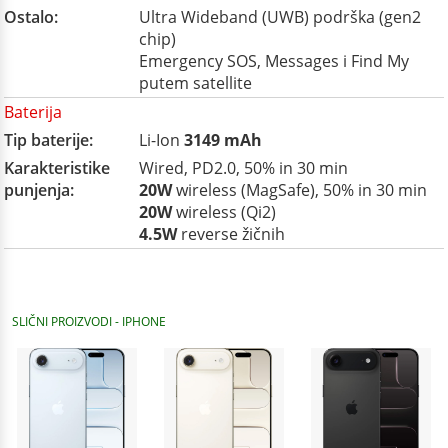
Ostalo:
Ultra Wideband (UWB) podrška (gen2
chip)
Emergency SOS, Messages i Find My
putem satellite
Baterija
Tip baterije:
Li-Ion
3149 mAh
Karakteristike
Wired, PD2.0, 50% in 30 min
punjenja:
20W
wireless (MagSafe), 50% in 30 min
20W
wireless (Qi2)
4.5W
reverse žičnih
SLIČNI PROIZVODI - IPHONE