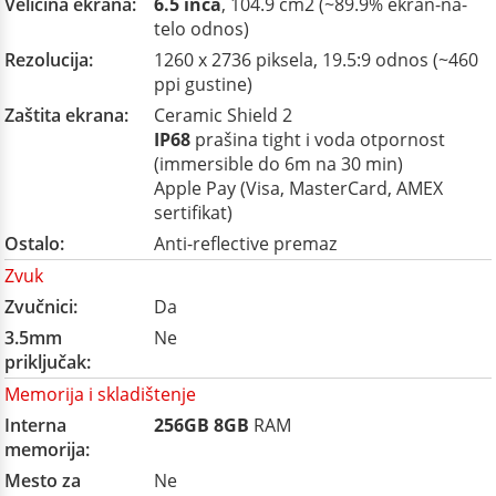
Veličina ekrana:
6.5 inča
, 104.9 cm2 (~89.9% ekran-na-
telo odnos)
Rezolucija:
1260 x 2736 piksela, 19.5:9 odnos (~460
ppi gustine)
Zaštita ekrana:
Ceramic Shield 2
IP68
prašina tight i voda otpornost
(immersible do 6m na 30 min)
Apple Pay (Visa, MasterCard, AMEX
sertifikat)
Ostalo:
Anti-reflective premaz
Zvuk
Zvučnici:
Da
3.5mm
Ne
priključak:
Memorija i skladištenje
Interna
256GB
8GB
RAM
memorija:
Mesto za
Ne