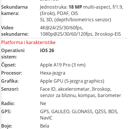
Sekundarna
Jednostruka:
18 MP
multi-aspect, f/1.9,
kamera:
(široki), PDAF, OIS
SL 3D, (depth/biometrics senzor)
Video
4K@24/25/30/60fps,
sekundarne:
1080p@25/30/60/120fps, žiroskop-EIS
Platforma i karakteristike
Operativni
iOS 26
sistem:
Čipset:
Apple A19 Pro (3 nm)
Procesor:
Hexa-jezgra
Grafika:
Apple GPU (5-jezgra graphics)
Senzori:
Face ID, akcelerometar, žiroskop,
senzor za blizinu, kompas, barometer
Radio:
Ne
GPS:
GPS, GALILEO, GLONASS, QZSS, BDS,
NavIC
Boje:
Bela