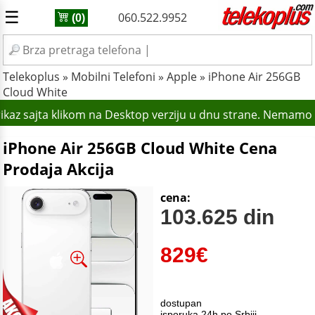
☰
060.522.9952
(0)
Telekoplus
»
Mobilni Telefoni
»
Apple
»
iPhone Air 256GB
Cloud White
ikaz sajta klikom na Desktop verziju u dnu strane. Nemamo p
iPhone Air 256GB Cloud White Cena
Prodaja Akcija
cena:
103.625 din
829
€
dostupan
isporuka 24h po Srbiji