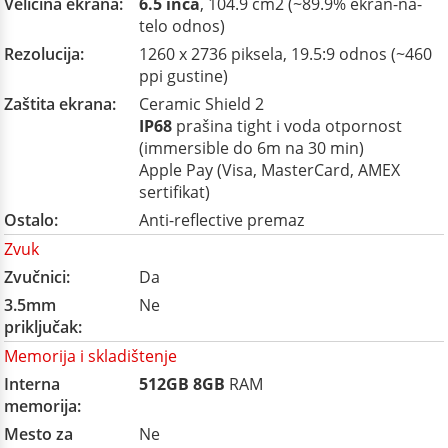
Veličina ekrana:
6.5 inča
, 104.9 cm2 (~89.9% ekran-na-
telo odnos)
Rezolucija:
1260 x 2736 piksela, 19.5:9 odnos (~460
ppi gustine)
Zaštita ekrana:
Ceramic Shield 2
IP68
prašina tight i voda otpornost
(immersible do 6m na 30 min)
Apple Pay (Visa, MasterCard, AMEX
sertifikat)
Ostalo:
Anti-reflective premaz
Zvuk
Zvučnici:
Da
3.5mm
Ne
priključak:
Memorija i skladištenje
Interna
512GB
8GB
RAM
memorija:
Mesto za
Ne