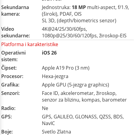
Sekundarna
Jednostruka:
18 MP
multi-aspect, f/1.9,
kamera:
(široki), PDAF, OIS
SL 3D, (depth/biometrics senzor)
Video
4K@24/25/30/60fps,
sekundarne:
1080p@25/30/60/120fps, žiroskop-EIS
Platforma i karakteristike
Operativni
iOS 26
sistem:
Čipset:
Apple A19 Pro (3 nm)
Procesor:
Hexa-jezgra
Grafika:
Apple GPU (5-jezgra graphics)
Senzori:
Face ID, akcelerometar, žiroskop,
senzor za blizinu, kompas, barometer
Radio:
Ne
GPS:
GPS, GALILEO, GLONASS, QZSS, BDS,
NavIC
Boje:
Svetlo Zlatna