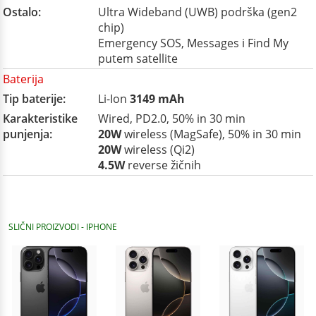
Ostalo:
Ultra Wideband (UWB) podrška (gen2
chip)
Emergency SOS, Messages i Find My
putem satellite
Baterija
Tip baterije:
Li-Ion
3149 mAh
Karakteristike
Wired, PD2.0, 50% in 30 min
punjenja:
20W
wireless (MagSafe), 50% in 30 min
20W
wireless (Qi2)
4.5W
reverse žičnih
SLIČNI PROIZVODI - IPHONE