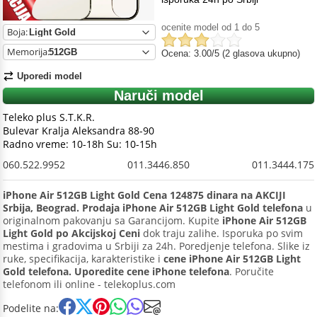
ocenite model od 1 do 5
Boja:
Memorija:
Ocena: 3.00/5 (2 glasova ukupno)
Uporedi model
Naruči model
Teleko plus S.T.K.R.
Bulevar Kralja Aleksandra 88-90
Radno vreme: 10-18h Su: 10-15h
060.522.9952
011.3446.850
011.3444.175
iPhone Air 512GB Light Gold Cena 124875 dinara na AKCIJI
Srbija, Beograd. Prodaja iPhone Air 512GB Light Gold telefona
u
originalnom pakovanju sa Garancijom. Kupite
iPhone Air 512GB
Light Gold po Akcijskoj Ceni
dok traju zalihe. Isporuka po svim
mestima i gradovima u Srbiji za 24h. Poredjenje telefona. Slike iz
ruke, specifikacija, karakteristike i
cene iPhone Air 512GB Light
Gold telefona. Uporedite cene iPhone telefona
. Poručite
telefonom ili online - telekoplus.com
Podelite na: