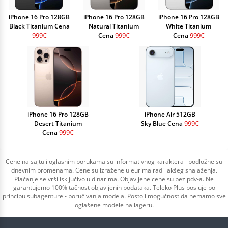
iPhone 16 Pro 128GB
iPhone 16 Pro 128GB
iPhone 16 Pro 128GB
Black Titanium Cena
Natural Titanium
White Titanium
999€
999€
999€
Cena
Cena
iPhone 16 Pro 128GB
iPhone Air 512GB
999€
Desert Titanium
Sky Blue Cena
999€
Cena
Cene na sajtu i oglasnim porukama su informativnog karaktera i podložne su
dnevnim promenama. Cene su izražene u eurima radi lakšeg snalaženja.
Plaćanje se vrši isključivo u dinarima. Objavljene cene su bez pdv-a. Ne
garantujemo 100% tačnost objavljenih podataka. Teleko Plus posluje po
principu subagenture - poručivanja modela. Postoji mogućnost da nemamo sve
oglašene modele na lageru.