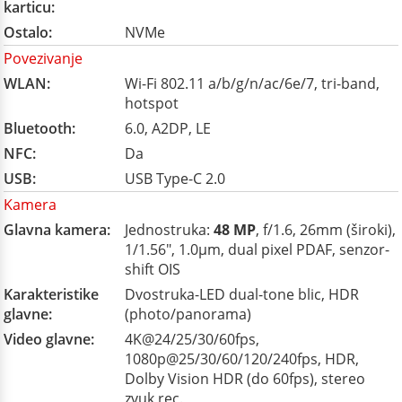
karticu:
Ostalo:
NVMe
Povezivanje
WLAN:
Wi-Fi 802.11 a/b/g/n/ac/6e/7, tri-band,
hotspot
Bluetooth:
6.0, A2DP, LE
NFC:
Da
USB:
USB Type-C 2.0
Kamera
Glavna kamera:
Jednostruka:
48 MP
, f/1.6, 26mm (široki),
1/1.56", 1.0µm, dual pixel PDAF, senzor-
shift OIS
Karakteristike
Dvostruka-LED dual-tone blic, HDR
glavne:
(photo/panorama)
Video glavne:
4K@24/25/30/60fps,
1080p@25/30/60/120/240fps, HDR,
Dolby Vision HDR (do 60fps), stereo
zvuk rec.