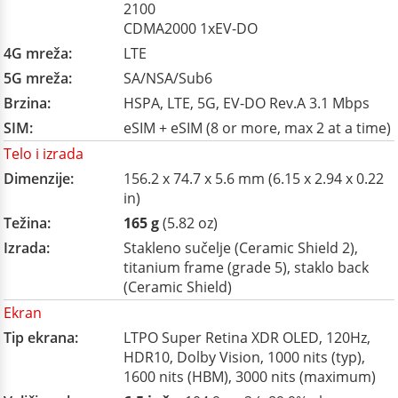
2100
CDMA2000 1xEV-DO
4G mreža:
LTE
5G mreža:
SA/NSA/Sub6
Brzina:
HSPA, LTE, 5G, EV-DO Rev.A 3.1 Mbps
SIM:
eSIM + eSIM (8 or more, max 2 at a time)
Telo i izrada
Dimenzije:
156.2 x 74.7 x 5.6 mm (6.15 x 2.94 x 0.22
in)
Težina:
165 g
(5.82 oz)
Izrada:
Stakleno sučelje (Ceramic Shield 2),
titanium frame (grade 5), staklo back
(Ceramic Shield)
Ekran
Tip ekrana:
LTPO Super Retina XDR OLED, 120Hz,
HDR10, Dolby Vision, 1000 nits (typ),
1600 nits (HBM), 3000 nits (maximum)