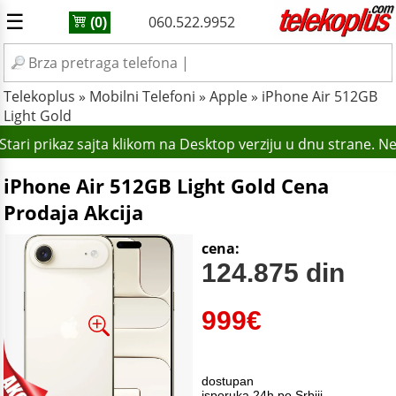
☰
060.522.9952
(0)
Telekoplus
»
Mobilni Telefoni
»
Apple
»
iPhone Air 512GB
Light Gold
tari prikaz sajta klikom na Desktop verziju u dnu strane. N
iPhone Air 512GB Light Gold Cena
Prodaja Akcija
cena:
124.875 din
999
€
dostupan
isporuka 24h po Srbiji