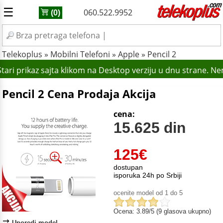
☰
060.522.9952
(0)
Telekoplus
»
Mobilni Telefoni
»
Apple
»
Pencil 2
tari prikaz sajta klikom na Desktop verziju u dnu strane. N
Pencil 2 Cena Prodaja Akcija
cena:
15.625 din
125
€
dostupan
isporuka 24h po Srbiji
ocenite model od 1 do 5
Ocena: 3.89/5 (9 glasova ukupno)
Uporedi model