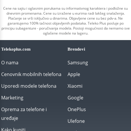
Cene na sajtu i oglasnim porukama su informativnog karaktera i podložne su
dnevnim promenama. Cene su izražene u eurima radi lakšeg snalaženja.
Plaćanje se vrši isključivo u dinarima. Objavljene cene su bez pdv-a. Ne
garantujemo 100% tačnost objavljenih podataka. Teleko Plus posluje po
principu subagenture - poručivanja modela. Postoji mogućnost da nemamo sve
oglašene modele na lageru.
Telekoplus.com
Brendovi
O nama
Samsung
Cenovnik mobilnih telefona
Apple
Uporedi modele telefona
Xiaomi
Marketing
Google
Oprema za telefone i
OnePlus
uređaje
Ulefone
Kako kupiti