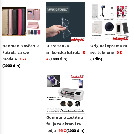
Hanman Novčanik
Ultra tanka
Original oprema za
Futrola za sve
silikonska futrola
8
sve telefone
0 €
modele
16 €
€
(1000 din)
(0 din)
(2000 din)
Gumirana zaštitna
folija za ekran i za
ledja
16 €
(2000 din)