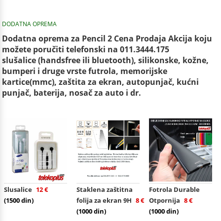
DODATNA OPREMA
Dodatna oprema za Pencil 2 Cena Prodaja Akcija koju
možete poručiti telefonski na 011.3444.175
slušalice (handsfree ili bluetooth), silikonske, kožne,
bumperi i druge vrste futrola, memorijske
kartice(mmc), zaštita za ekran, autopunjač, kućni
punjač, baterija, nosač za auto i dr.
Slusalice
12 €
Staklena zaštitna
Fotrola Durable
(1500 din)
folija za ekran 9H
8 €
Otpornija
8 €
(1000 din)
(1000 din)