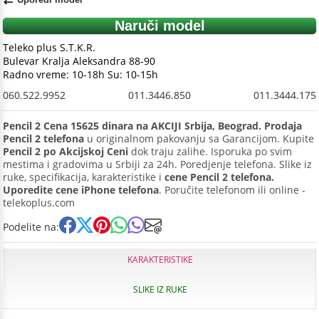
Naruči model
Teleko plus S.T.K.R.
Bulevar Kralja Aleksandra 88-90
Radno vreme: 10-18h Su: 10-15h
060.522.9952
011.3446.850
011.3444.175
Pencil 2 Cena 15625 dinara na AKCIJI Srbija, Beograd. Prodaja
Pencil 2 telefona
u originalnom pakovanju sa Garancijom. Kupite
Pencil 2 po Akcijskoj Ceni
dok traju zalihe. Isporuka po svim
mestima i gradovima u Srbiji za 24h. Poredjenje telefona. Slike iz
ruke, specifikacija, karakteristike i
cene Pencil 2 telefona.
Uporedite cene iPhone telefona
. Poručite telefonom ili online -
telekoplus.com
Podelite na:
KARAKTERISTIKE
SLIKE IZ RUKE