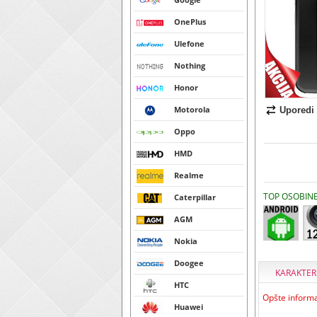
OnePlus
Ulefone
Nothing
Honor
Motorola
Uporedi
Oppo
HMD
Realme
TOP OSOBIN
Caterpillar
AGM
Nokia
Doogee
KARAKTER
HTC
Opšte informa
Huawei