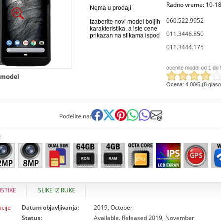
Radno vreme: 10-18
Nema u prodaji
060.522.9952
Izaberite novi model boljih
karakteristika, a iste cene
011.3446.850
prikazan na slikama ispod
011.3444.175
ocenite model od 1 do 
 model
Ocena: 4.00/5 (8 glas
Podelite na:
E
ISTIKE
SLIKE IZ RUKE
cije
Datum objavljivanja:
2019, October
Status:
Available. Released 2019, November