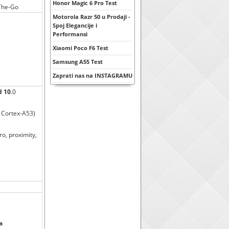
Honor Magic 6 Pro Test
-The-Go
Motorola Razr 50 u Prodaji -
Spoj Elegancije i
Performansi
Xiaomi Poco F6 Test
Samsung A55 Test
Zaprati nas na INSTAGRAMU
d 10
.0
 Cortex-A53)
o, proximity,
a