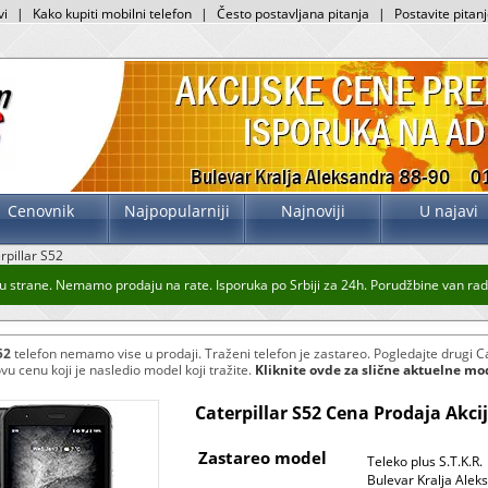
vi
|
Kako kupiti mobilni telefon
|
Često postavljana pitanja
|
Postavite pitan
Cenovnik
Najpopularniji
Najnoviji
U najavi
rpillar S52
 strane. Nemamo prodaju na rate. Isporuka po Srbiji za 24h. Porudžbine van radno
52
telefon nemamo vise u prodaji. Traženi telefon je zastareo. Pogledajte drugi Ca
ovu cenu koji je nasledio model koji tražite.
Kliknite ovde za slične aktuelne mo
Caterpillar S52 Cena Prodaja Akci
Zastareo model
Teleko plus S.T.K.R.
Bulevar Kralja Alek