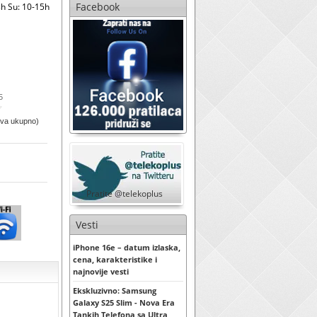
Facebook
h Su: 10-15h
5
ova ukupno)
Pratite @telekoplus
Vesti
iPhone 16e – datum izlaska,
cena, karakteristike i
najnovije vesti
Ekskluzivno: Samsung
Galaxy S25 Slim - Nova Era
Tankih Telefona sa Ultra