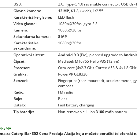
USB:
2.0, Type-C 1.0 reversible connector, USB On
Glavna kamera:
12 MP
, f/1.8, (wide), 1/2.55
Karakteristike glavne:
LED flash
Video glavne:
1080p@30fps, gyro-EIS
Kamera:
1080p@30fps
Sekundarna kamera:
8 MP
Karakteristike
1080p@30fps
sekundarne:
Operativni sistem:
Android 9
.0 (Pie), planned upgrade to
Androi
Čipset:
Mediatek MT6765 Helio P35 (12nm)
Procesor:
Octa-core (4x2.3 GHz Cortex-A53 & 4x1.8 GHz
Grafika:
PowerVR GE8320
Senzori:
Fingerprint (rear-mounted), accelerometer, gyr
compass
Radio:
FM radio
Boje:
Black
Ostalo:
Fast battery charging
Tip baterije:
Non-removable Li-Ion
3100 mAh
battery
PREMA
a za Caterpillar S52 Cena Prodaja Akcija koju možete poručiti telefonski n