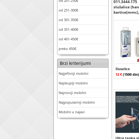
od 201-250€
011.3444.175
slušalice (han
od 251-300€
kartice(mmc), 
od 301-350€
od 351-400€
od 401-450€
preko 450€
Brzi kriterijumi
Slusalice
Najjeftiniji mobilni
12 €
(1500 din)
Najskuplji mobilni
Najnoviji mobilni
Najpopularniji mobilni
Mobilni u najavi
Ultra tanka s