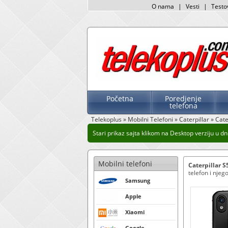
O nama
|
Vesti
|
Testo
Početna
Poredjenje
telefona
Telekoplus
»
Mobilni Telefoni
»
Caterpillar
»
Cate
Stari prikaz sajta klikom na Desktop verziju u dnu
Mobilni telefoni
Caterpillar S
telefon i njeg
Samsung
Apple
Xiaomi
Google