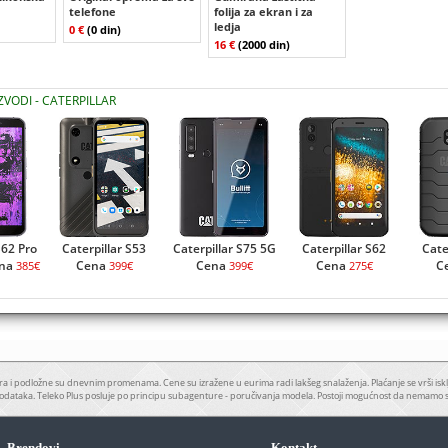
telefone
folija za ekran i za
ledja
0 €
(0 din)
16 €
(2000 din)
ZVODI - CATERPILLAR
S62 Pro
Caterpillar S53
Caterpillar S75 5G
Caterpillar S62
Cate
ena
Cena
Cena
Cena
C
385€
399€
399€
275€
a i podložne su dnevnim promenama. Cene su izražene u eurima radi lakšeg snalaženja. Plaćanje se vrši iskl
odataka. Teleko Plus posluje po principu subagenture - poručivanja modela. Postoji mogućnost da nemamo 
Brendovi
Kontakt