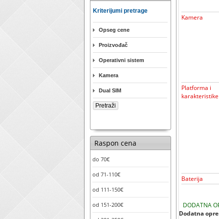
Kriterijumi pretrage
Kamera
Opseg cene
Proizvođač
Operativni sistem
Kamera
Platforma i
Dual SIM
karakteristike
Raspon cena
do 70€
od 71-110€
Baterija
od 111-150€
od 151-200€
DODATNA O
Dodatna oprem