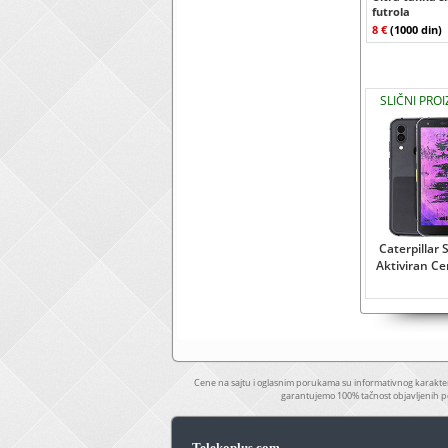
futrola
8 €
(1000 din)
SLIČNI PROI
Caterpillar 
Aktiviran C
Cene na sajtu i oglasnim porukama su informativnog karakter
garantujemo 100% tačnost objavljenih p
Telekoplus.com