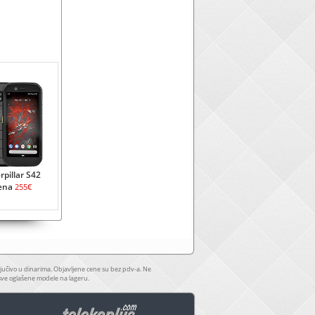
rpillar S42
ena
255€
jučivo u dinarima. Objavljene cene su bez pdv-a. Ne
sve oglašene modele na lageru.