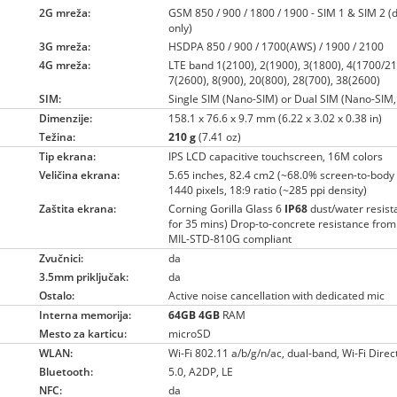
2G mreža:
GSM 850 / 900 / 1800 / 1900 - SIM 1 & SIM 2 
only)
3G mreža:
HSDPA 850 / 900 / 1700(AWS) / 1900 / 2100
4G mreža:
LTE band 1(2100), 2(1900), 3(1800), 4(1700/21
7(2600), 8(900), 20(800), 28(700), 38(2600)
SIM:
Single SIM (Nano-SIM) or Dual SIM (Nano-SIM,
Dimenzije:
158.1 x 76.6 x 9.7 mm (6.22 x 3.02 x 0.38 in)
Težina:
210 g
(7.41 oz)
Tip ekrana:
IPS LCD capacitive touchscreen, 16M colors
Veličina ekrana:
5.65 inches, 82.4 cm2 (~68.0% screen-to-body 
1440 pixels, 18:9 ratio (~285 ppi density)
Zaštita ekrana:
Corning Gorilla Glass 6
IP68
dust/water resist
for 35 mins) Drop-to-concrete resistance from
MIL-STD-810G compliant
Zvučnici:
da
3.5mm priključak:
da
Ostalo:
Active noise cancellation with dedicated mic
Interna memorija:
64GB
4GB
RAM
Mesto za karticu:
microSD
WLAN:
Wi-Fi 802.11 a/b/g/n/ac, dual-band, Wi-Fi Direc
Bluetooth:
5.0, A2DP, LE
NFC:
da