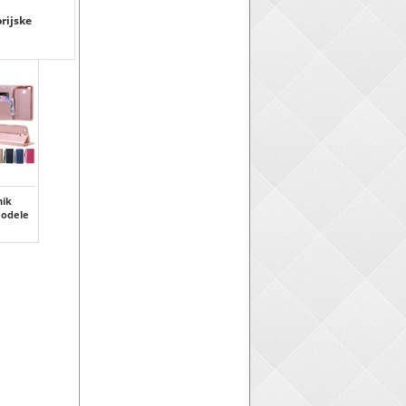
orijske
ik
modele