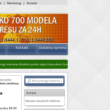
je
|
Marketing
|
Kontakt
Kontakt
Dodatna oprema
g vremena direktno preko sajta ili porukom (sms, whatsup, viber)
Stari prikaz saj
terpillar
dele telefona
ja
Korpa
Nemate naručenih telefona
sandra 88-90