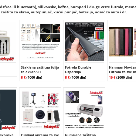
dsfree ili bluetooth), silikonske, kožne, bumperi i druge vrste futrola, mem
zaštita za ekran, autopunjač, kućni punjač, baterija, nosač za auto i dr.
Staklena zaštitna folija
Fotrola Durable
Hanman Novčan
za ekran 9H
Otpornija
Futrola za sve 
8 €
(1000 din)
8 €
(1000 din)
16 €
(2000 din)
ilikonska
Original oprema za sve
Gumirana zaštitna