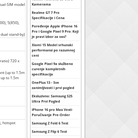
(dual-SIM model
Kamerama
Realme GT 7 Pro
Specifikacije i Cena
00), 5(850),
Poređenje Apple iPhone 16
Pro i Google Pixel 9 Pro: Koji
 dual stand-by)
je pravi izbor za vas?
Xiomi 15 Model vrhunski
performansi po razumnoj
ceni
ratio) 720 x
Google Pixel 9a službeno
curenje kompletnih
ant (up to 1.5m
specifikacija
 up to 1.5m
OnePlus 13 - Sve
zanimljivosti i prvi pogled
Eksluzivno: Samsung S25
Ultra Prvi Pogled
iPhone 16 pro Max Vesti
Poručivanje Pre-Order
t, hotspot
Samsung Z Fold 6 Test
Samsung Z Flip 6 Test