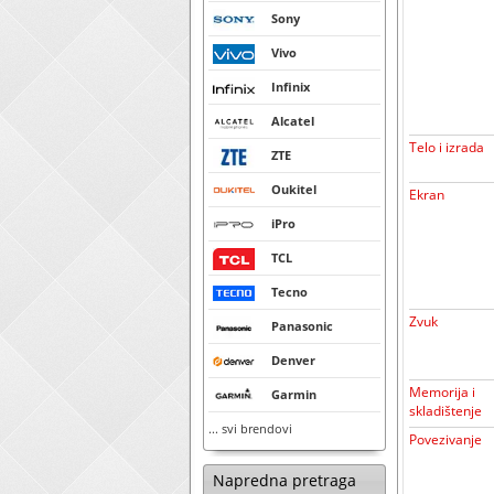
Sony
Vivo
Infinix
Alcatel
Telo i izrada
ZTE
Oukitel
Ekran
iPro
TCL
Tecno
Zvuk
Panasonic
Denver
Memorija i
Garmin
skladištenje
... svi brendovi
Povezivanje
Napredna pretraga