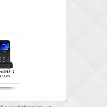
tel 3085 4G
ena
60€
jučivo u dinarima. Objavljene cene su bez pdv-a. Ne