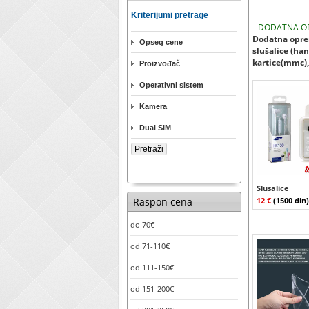
Kriterijumi pretrage
DODATNA O
Dodatna oprem
Opseg cene
slušalice (han
kartice(mmc), 
Proizvođač
Operativni sistem
Kamera
Dual SIM
Slusalice
Raspon cena
12 €
(1500 din)
do 70€
od 71-110€
od 111-150€
od 151-200€