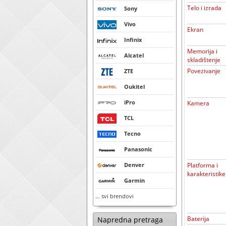
Telo i izrada
Sony
Vivo
Ekran
Infinix
Memorija i
Alcatel
skladištenje
Povezivanje
ZTE
Oukitel
iPro
Kamera
TCL
Tecno
Panasonic
Denver
Platforma i
karakteristike
Garmin
... svi brendovi
Baterija
Napredna pretraga