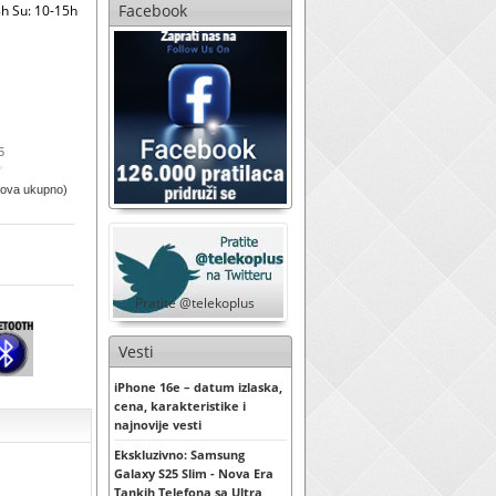
Facebook
h Su: 10-15h
5
sova ukupno)
Pratite @telekoplus
Vesti
iPhone 16e – datum izlaska,
cena, karakteristike i
najnovije vesti
Ekskluzivno: Samsung
Galaxy S25 Slim - Nova Era
Tankih Telefona sa Ultra