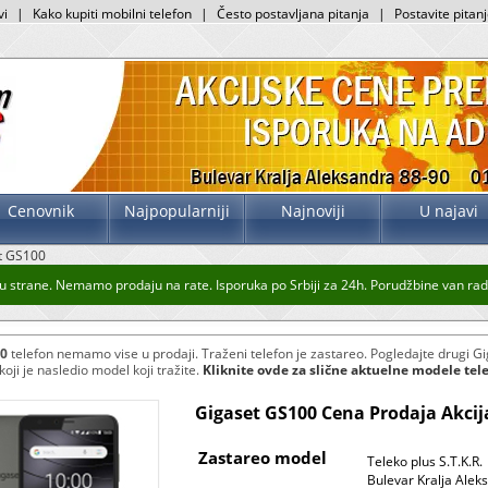
vi
|
Kako kupiti mobilni telefon
|
Često postavljana pitanja
|
Postavite pitan
Cenovnik
Najpopularniji
Najnoviji
U najavi
t GS100
 strane. Nemamo prodaju na rate. Isporuka po Srbiji za 24h. Porudžbine van radno
00
telefon nemamo vise u prodaji. Traženi telefon je zastareo. Pogledajte drugi Gig
oji je nasledio model koji tražite.
Kliknite ovde za slične aktuelne modele tel
Gigaset GS100 Cena Prodaja Akcij
Zastareo model
Teleko plus S.T.K.R.
Bulevar Kralja Alek