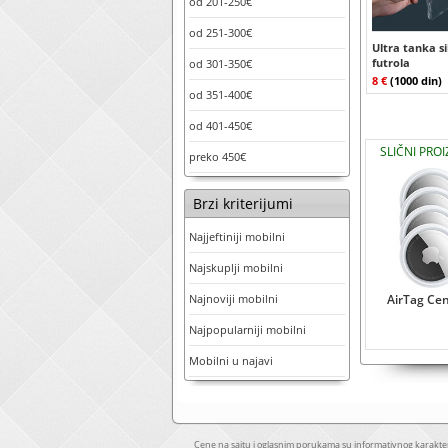
od 201-250€
od 251-300€
Ultra tanka s
futrola
od 301-350€
8 €
(1000 din)
od 351-400€
od 401-450€
SLIČNI PROI
preko 450€
Brzi kriterijumi
Najjeftiniji mobilni
Najskuplji mobilni
Najnoviji mobilni
AirTag Ce
Najpopularniji mobilni
Mobilni u najavi
Cene na sajtu i oglasnim porukama su informativnog karakter