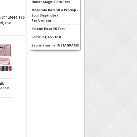
Honor Magic 6 Pro Test
Motorola Razr 50 u Prodaji -
Spoj Elegancije i
a 011.3444.175
Performansi
orijske
Xiaomi Poco F6 Test
Samsung A55 Test
Zaprati nas na INSTAGRAMU
ik
modele