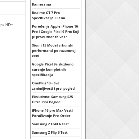
Kamerama
Realme GT 7 Pro
Specifikacije i Cena
0 px HD+
Poređenje Apple iPhone 16
Pro i Google Pixel 9 Pro: Koji
je pravi izbor za vas?
Xiomi 15 Model vrhunski
performansi po razumnoj
ceni
Google Pixel 9a službeno
curenje kompletnih
specifikacija
OnePlus 13 - Sve
zanimljivosti i prvi pogled
Eksluzivno: Samsung S25
Ultra Prvi Pogled
iPhone 16 pro Max Vesti
Poručivanje Pre-Order
Samsung Z Fold 6 Test
Samsung Z Flip 6 Test