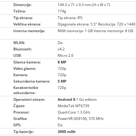
Dimenzije:
149.5 x 71 x 9.3 mm (H x W x T)
Težina:
174g
Tip ekrana:
Tip ekrana: IPS
Veličina ekrana:
Dijagonala ekrana: 5.5″ Rezolucija: 720 x 144
Interna memorija:
RAM memorija: 1 GB Interna memorija: 8 GB
WLAN:
Da
Bluetooth:
v4.2
USB:
Micro 2.0
Glavna kamera:
8 MP
Video glavne:
720p
Kamera:
720p
Sekundarna kamera:
5 MP
Karakteristike
720p
sekundarne:
Operativni sistem:
Android 8
.1 Go edition
Čipset:
MediaTek MT6739
Procesor:
Quad-Core 1.3 GHz
Grafika:
PowerVR GE8100, 570 MHz
GPS:
Da
Tip baterije:
3000 mAh