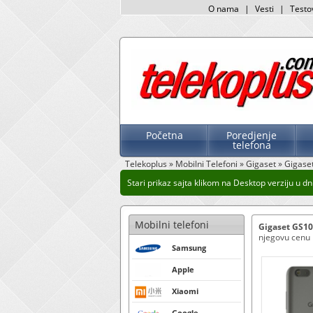
O nama
|
Vesti
|
Testo
Početna
Poredjenje
telefona
Telekoplus
»
Mobilni Telefoni
»
Gigaset
»
Gigase
Stari prikaz sajta klikom na Desktop verziju u dnu
Mobilni telefoni
Gigaset GS1
njegovu cenu k
Samsung
Apple
Xiaomi
Google