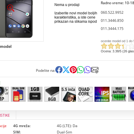
Radno vreme: 10-18
Nema u prodaji
060.522.9952
Izaberite novi model boljih
karakteristika, a iste cene
011.3446.850
prikazan na slikama ispod
011.3444.175
ocenite model od 1 do 
 model
Ocena: 3.38/5 (26 gla
Podelite na:
E
ISTIKE
cije
4G mreža:
4G (LTE): Da
SIM:
Dual-Sim