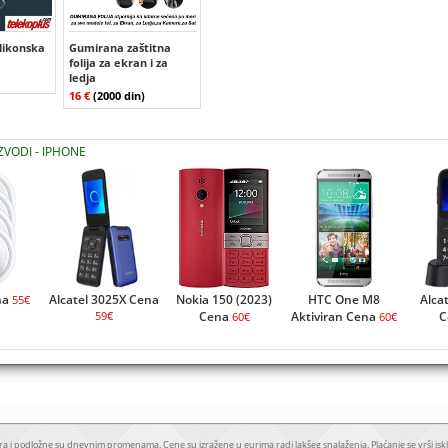
ilikonska
Gumirana zaštitna
folija za ekran i za
ledja
16 €
(2000 din)
ZVODI - IPHONE
na
Alcatel 3025X Cena
Nokia 150 (2023)
HTC One M8
Alca
55€
59€
Cena
Aktiviran Cena
C
60€
60€
a i podložne su dnevnim promenama. Cene su izražene u eurima radi lakšeg snalaženja. Plaćanje se vrši iskl