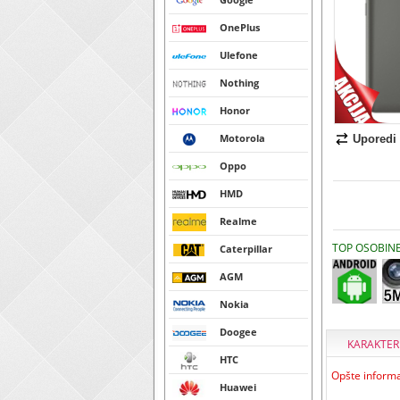
OnePlus
Ulefone
Nothing
Honor
Motorola
Uporedi
Oppo
HMD
Realme
TOP OSOBIN
Caterpillar
AGM
Nokia
Doogee
KARAKTER
HTC
Opšte informa
Huawei