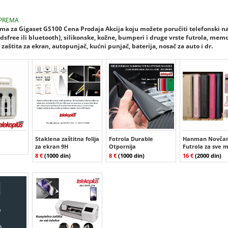
PREMA
a za Gigaset GS100 Cena Prodaja Akcija koju možete poručiti telefonski n
dsfree ili bluetooth), silikonske, kožne, bumperi i druge vrste futrola, mem
zaštita za ekran, autopunjač, kućni punjač, baterija, nosač za auto i dr.
Staklena zaštitna folija
Fotrola Durable
Hanman Novčan
za ekran 9H
Otpornija
Futrola za sve 
8 €
(1000 din)
8 €
(1000 din)
16 €
(2000 din)