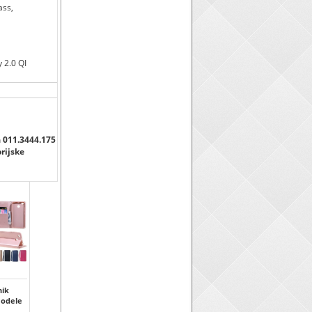
ass,
 2.0 QI
a 011.3444.175
orijske
ik
modele