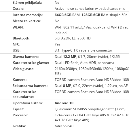
3.5mm priključak:
Ne
Ostalo:
Active noise cancellation with dedicated mic
Interna memorija:
64GB
6GB
RAM,
128GB
6GB
RAM skuplja 50e
Mesto za karticu:
No
WLAN:
Wi-Fi 802.11 a/b/g/n/ac, dual-band, Wi-Fi Direc
hotspot
Bluetooth:
5.0, A2DP, LE, aptX HD
NFC:
Yes
USB:
3.1, Type-C 1.0 reversible connector
Glavna kamera:
Dual
12.2 MP
, f/1.7, 28mm (wide), 1/2.55
Karakteristike glavne:
Dual-LED flash, Auto-HDR, panorama
Video glavne:
2160p@30fps, 1080p@30/60/120fps, 1080p@3
EIS)
Kamera:
TOF 3D camera Features Auto-HDR Video 10
Sekundarna kamera:
Dual
8 MP
, f/2.0, 22mm (wide), 1.22µm, no AF
Karakteristike
TOF 3D camera Features Auto-HDR Video 10
sekundarne:
Operativni sistem:
Android 10
Čipset:
Qualcomm SDM855 Snapdragon 855 (7 nm)
Procesor:
Octa-core (1x2.84 GHz Kryo 485 & 3x2.42 GHz
4x1.78 GHz Kryo 485)
Grafika:
Adreno 640