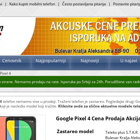
vi
|
Kako kupiti mobilni telefon
|
Često postavljana pitanja
|
Postavite pitan
Cenovnik
Najpopularniji
Najnoviji
U najavi
Pixel 4
trane. Nemamo prodaju na rate. Isporuka po Srbiji za 24h. Porudžbine van radnog
4
telefon nemamo vise u prodaji. Traženi telefon je zastareo. Pogledajte drugi Go
oji je nasledio model koji tražite.
Kliknite ovde za slične aktuelne modele tel
Google Pixel 4 Cena Prodaja Akcij
Zastareo model
Teleko plus S.T.K.R.
Bulevar Kralja Alek