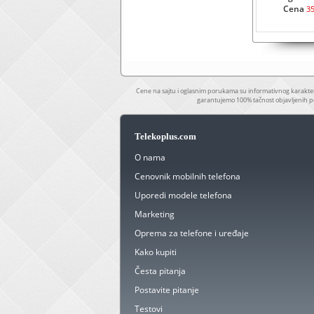
Cena
3
Cene na sajtu i oglasnim porukama su informativnog karakter
garantujemo 100% tačnost objavljenih p
Telekoplus.com
O nama
Cenovnik mobilnih telefona
Uporedi modele telefona
Marketing
Oprema za telefone i uređaje
Kako kupiti
Česta pitanja
Postavite pitanje
Testovi