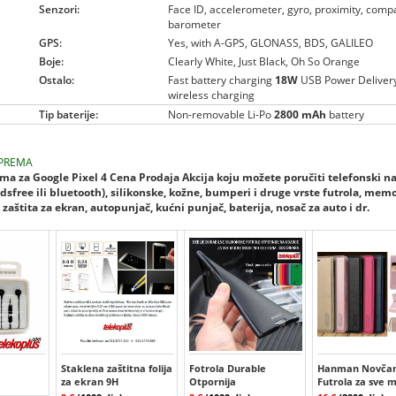
Senzori:
Face ID, accelerometer, gyro, proximity, comp
barometer
GPS:
Yes, with A-GPS, GLONASS, BDS, GALILEO
Boje:
Clearly White, Just Black, Oh So Orange
Ostalo:
Fast battery charging
18W
USB Power Delivery
wireless charging
Tip baterije:
Non-removable Li-Po
2800 mAh
battery
PREMA
a za Google Pixel 4 Cena Prodaja Akcija koju možete poručiti telefonski n
dsfree ili bluetooth), silikonske, kožne, bumperi i druge vrste futrola, mem
zaštita za ekran, autopunjač, kućni punjač, baterija, nosač za auto i dr.
Staklena zaštitna folija
Fotrola Durable
Hanman Novčan
za ekran 9H
Otpornija
Futrola za sve 