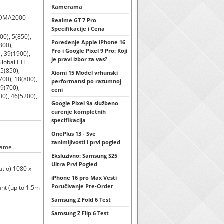
0
Kamerama
 CDMA2000
Realme GT 7 Pro
Specifikacije i Cena
00), 5(850),
Poređenje Apple iPhone 16
800),
Pro i Google Pixel 9 Pro: Koji
, 39(1900),
je pravi izbor za vas?
Global LTE
 5(850),
Xiomi 15 Model vrhunski
700), 18(800),
performansi po razumnoj
29(700),
ceni
00), 46(5200),
Google Pixel 9a službeno
curenje kompletnih
specifikacija
OnePlus 13 - Sve
zanimljivosti i prvi pogled
frame
Eksluzivno: Samsung S25
Ultra Prvi Pogled
atio) 1080 x
iPhone 16 pro Max Vesti
Poručivanje Pre-Order
ant (up to 1.5m
Samsung Z Fold 6 Test
Samsung Z Flip 6 Test