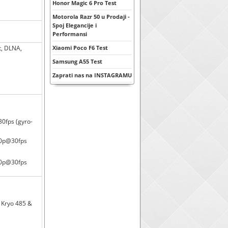
Honor Magic 6 Pro Test
Motorola Razr 50 u Prodaji -
Spoj Elegancije i
Performansi
t, DLNA,
Xiaomi Poco F6 Test
Samsung A55 Test
Zaprati nas na INSTAGRAMU
0fps (gyro-
80p@30fps
80p@30fps
 Kryo 485 &