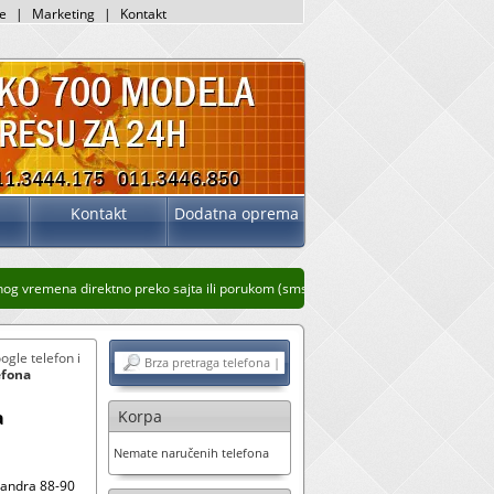
je
|
Marketing
|
Kontakt
Kontakt
Dodatna oprema
 vremena direktno preko sajta ili porukom (sms, whatsup, viber)
Stari prikaz sajt
ogle telefon i
efona
a
Korpa
Nemate naručenih telefona
sandra 88-90