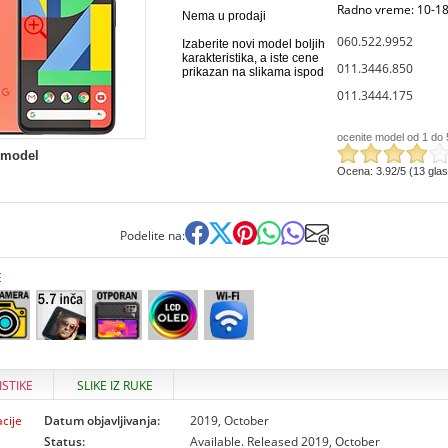
Radno vreme: 10-18
Nema u prodaji
060.522.9952
Izaberite novi model boljih
karakteristika, a iste cene
011.3446.850
prikazan na slikama ispod
011.3444.175
ocenite model od 1 do 
 model
Ocena: 3.92/5 (13 gla
Podelite na:
E
ISTIKE
SLIKE IZ RUKE
cije
Datum objavljivanja:
2019, October
Status:
Available. Released 2019, October