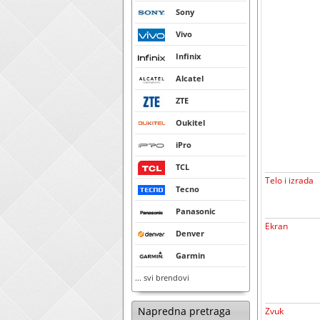
Sony
Vivo
Infinix
Alcatel
ZTE
Oukitel
iPro
TCL
Telo i izrada
Tecno
Panasonic
Ekran
Denver
Garmin
... svi brendovi
Napredna pretraga
Zvuk