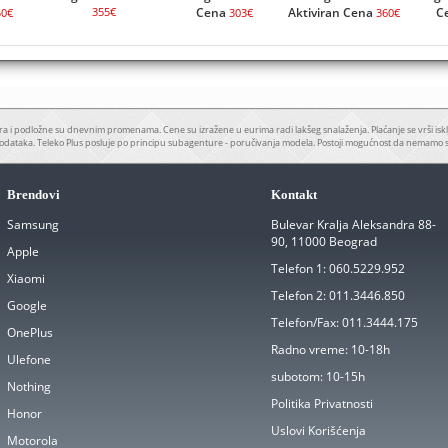
355€
Cena
Aktiviran Cena
C
50€
303€
360€
a i podložne su dnevnim promenama. Cene su izražene u eurima radi lakšeg snalaženja. Plaćanje se vrši iskl
odataka. Teleko Plus posluje po principu subagenture - poručivanja modela. Postoji mogućnost da nemamo 
Brendovi
Kontakt
Samsung
Bulevar Kralja Aleksandra 88-
90, 11000 Beograd
Apple
Telefon 1:
060.5229.952
Xiaomi
Telefon 2:
011.3446.850
Google
Telefon/Fax:
011.3444.175
OnePlus
Radno vreme:
10-18h
Ulefone
subotom:
10-15h
Nothing
Politika Privatnosti
Honor
Uslovi Korišćenja
Motorola