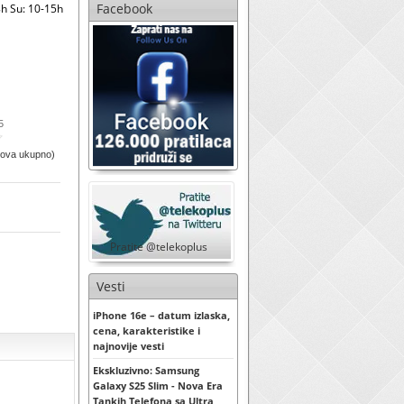
Facebook
h Su: 10-15h
5
sova ukupno)
Pratite @telekoplus
Vesti
iPhone 16e – datum izlaska,
cena, karakteristike i
najnovije vesti
Ekskluzivno: Samsung
Galaxy S25 Slim - Nova Era
Tankih Telefona sa Ultra