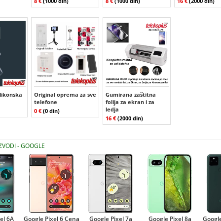
8 €
(1000 din)
8 €
(1000 din)
16 €
(2000 din)
ilikonska
Original oprema za sve
Gumirana zaštitna
telefone
folija za ekran i za
ledja
0 €
(0 din)
16 €
(2000 din)
IZVODI - GOOGLE
el 6A
Google Pixel 6 Cena
Google Pixel 7a
Google Pixel 8a
Google