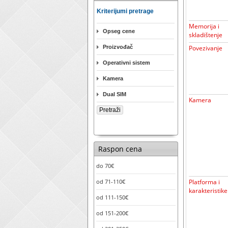
Kriterijumi pretrage
Memorija i
Opseg cene
skladištenje
Proizvođač
Povezivanje
Operativni sistem
Kamera
Dual SIM
Kamera
Raspon cena
do 70€
od 71-110€
Platforma i
karakteristike
od 111-150€
od 151-200€