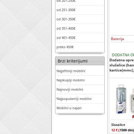
od 201-250€
od 251-300€
od 301-350€
od 351-400€
od 401-450€
Baterija
preko 450€
DODATNA O
Dodatna oprem
Brzi kriterijumi
slušalice (han
kartice(mmc), 
Najjeftiniji mobilni
Najskuplji mobilni
Najnoviji mobilni
Najpopularniji mobilni
Mobilni u najavi
Slusalice
12 €
(1500 din)