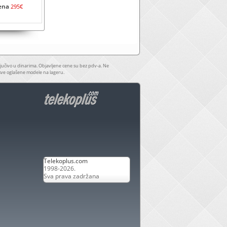
ena
295€
jučivo u dinarima. Objavljene cene su bez pdv-a. Ne
sve oglašene modele na lageru.
Telekoplus.com
1998-2026.
Sva prava zadržana