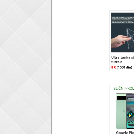
Ultra tanka s
futrola
8 €
(1000 din)
SLIČNI PRO
Google Pix