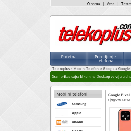
O nama
|
Vesti
|
Testo
Početna
Poredjenje
telefona
Telekoplus
»
Mobilni Telefoni
»
Google
»
Google 
Stari prikaz sajta klikom na Desktop verziju u dnu s
Mobilni telefoni
Google Pixel 
njegovu cenu k
Samsung
Apple
Xiaomi
Google