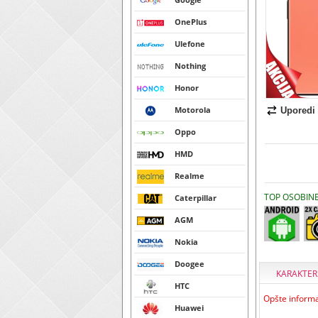
OnePlus
Ulefone
Nothing
Honor
Motorola
Uporedi
Oppo
HMD
Realme
TOP OSOBIN
Caterpillar
AGM
Nokia
Doogee
KARAKTER
HTC
Opšte informa
Huawei