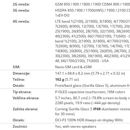
2G mreža:
GSM 850 / 900 / 1800 / 1900 CDMA 800 / 190
3G mreža:
HSDPA 850 / 900 / 1700(AWS) / 1900 / 2100
1xEV-DO
4G mreža:
LTE band 1(2100), 2(1900), 3(1800), 4(1700/21
7(2600), 8(900), 12(700), 13(700), 17(700), 20(
25(1900), 26(850), 28(700), 32(1500), 38(2600)
40(2300), 41(2500), 66(1700/2100), 71(600) - 
band 1(2100), 2(1900), 3(1800), 4(1700/2100),
7(2600), 8(900), 12(700), 13(700), 14(700), 17(
19(800), 20(800), 25(1900), 26(850), 28(700), 
30(2300), 38(2600), 39(1900), 40(2300), 41(25
48, 66(1700/2100), 71(600) - USA
SIM:
Nano-SIM card & eSIM
Dimenzije:
147.1 x 68.8 x 8.2 mm (5.79 x 2.71 x 0.32 in)
Težina:
162 g
(5.71 oz)
Ostalo:
Front/back glass (Gorilla Glass 5), aluminum 
Tip ekrana:
P-OLED capacitive touchscreen, 16M colors
Veličina ekrana:
5.7 inches, 80.7 cm2 (~79.8% screen-to-body r
2280 pixels, 19:9 ratio (~444 ppi density)
Zaštita ekrana:
Corning Gorilla Glass 5
IP68
dust/water resist
for 30 mins)
Ostalo:
DCI-P3 100% HDR Always-on display 90Hz
Zvučnici:
Yes, with stereo speakers