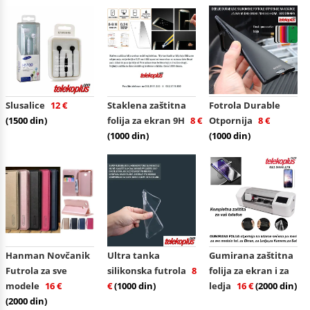
Slusalice
12 €
Staklena zaštitna
Fotrola Durable
(1500 din)
folija za ekran 9H
8 €
Otpornija
8 €
(1000 din)
(1000 din)
Hanman Novčanik
Ultra tanka
Gumirana zaštitna
Futrola za sve
silikonska futrola
8
folija za ekran i za
modele
16 €
€
(1000 din)
ledja
16 €
(2000 din)
(2000 din)