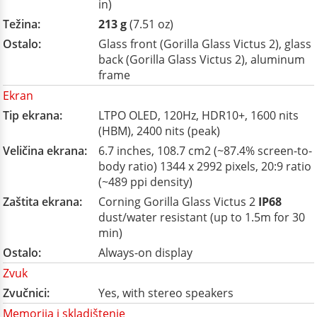
in)
Težina:
213 g
(7.51 oz)
Ostalo:
Glass front (Gorilla Glass Victus 2), glass
back (Gorilla Glass Victus 2), aluminum
frame
Ekran
Tip ekrana:
LTPO OLED, 120Hz, HDR10+, 1600 nits
(HBM), 2400 nits (peak)
Veličina ekrana:
6.7 inches, 108.7 cm2 (~87.4% screen-to-
body ratio) 1344 x 2992 pixels, 20:9 ratio
(~489 ppi density)
Zaštita ekrana:
Corning Gorilla Glass Victus 2
IP68
dust/water resistant (up to 1.5m for 30
min)
Ostalo:
Always-on display
Zvuk
Zvučnici:
Yes, with stereo speakers
Memorija i skladištenje