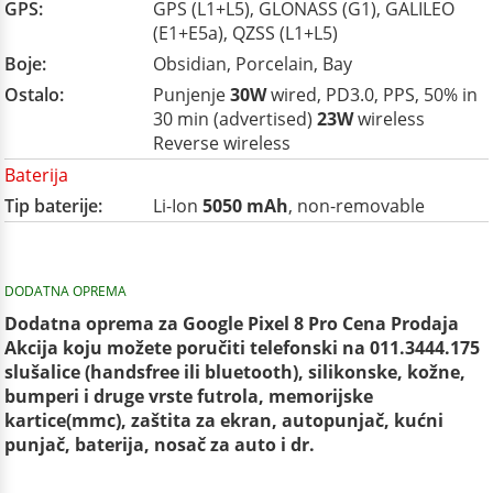
GPS:
GPS (L1+L5), GLONASS (G1), GALILEO
(E1+E5a), QZSS (L1+L5)
Boje:
Obsidian, Porcelain, Bay
Ostalo:
Punjenje
30W
wired, PD3.0, PPS, 50% in
30 min (advertised)
23W
wireless
Reverse wireless
Baterija
Tip baterije:
Li-Ion
5050 mAh
, non-removable
DODATNA OPREMA
Dodatna oprema za Google Pixel 8 Pro Cena Prodaja
Akcija koju možete poručiti telefonski na 011.3444.175
slušalice (handsfree ili bluetooth), silikonske, kožne,
bumperi i druge vrste futrola, memorijske
kartice(mmc), zaštita za ekran, autopunjač, kućni
punjač, baterija, nosač za auto i dr.