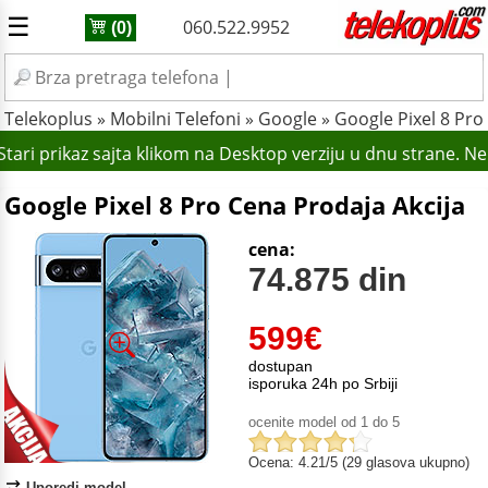
☰
060.522.9952
(0)
Telekoplus
»
Mobilni Telefoni
»
Google
»
Google Pixel 8 Pro
ari prikaz sajta klikom na Desktop verziju u dnu strane. N
Google Pixel 8 Pro Cena Prodaja Akcija
cena:
74.875 din
599
€
dostupan
isporuka 24h po Srbiji
ocenite model od 1 do 5
Ocena: 4.21/5 (29 glasova ukupno)
Uporedi model