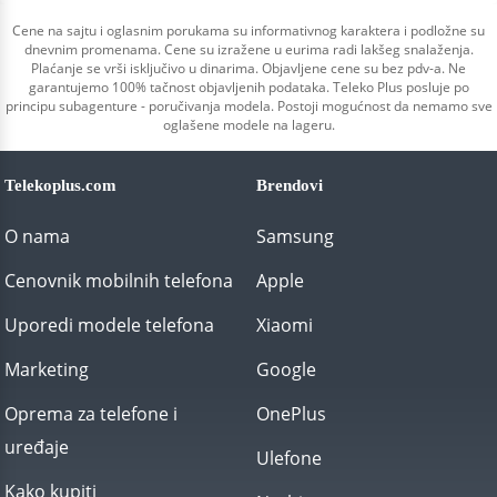
Cene na sajtu i oglasnim porukama su informativnog karaktera i podložne su
dnevnim promenama. Cene su izražene u eurima radi lakšeg snalaženja.
Plaćanje se vrši isključivo u dinarima. Objavljene cene su bez pdv-a. Ne
garantujemo 100% tačnost objavljenih podataka. Teleko Plus posluje po
principu subagenture - poručivanja modela. Postoji mogućnost da nemamo sve
oglašene modele na lageru.
Telekoplus.com
Brendovi
O nama
Samsung
Cenovnik mobilnih telefona
Apple
Uporedi modele telefona
Xiaomi
Marketing
Google
Oprema za telefone i
OnePlus
uređaje
Ulefone
Kako kupiti