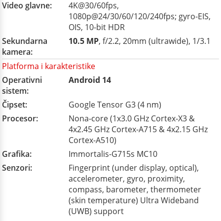
Video glavne:
4K@30/60fps,
1080p@24/30/60/120/240fps; gyro-EIS,
OIS, 10-bit HDR
Sekundarna
10.5 MP
, f/2.2, 20mm (ultrawide), 1/3.1
kamera:
Platforma i karakteristike
Operativni
Android 14
sistem:
Čipset:
Google Tensor G3 (4 nm)
Procesor:
Nona-core (1x3.0 GHz Cortex-X3 &
4x2.45 GHz Cortex-A715 & 4x2.15 GHz
Cortex-A510)
Grafika:
Immortalis-G715s MC10
Senzori:
Fingerprint (under display, optical),
accelerometer, gyro, proximity,
compass, barometer, thermometer
(skin temperature) Ultra Wideband
(UWB) support