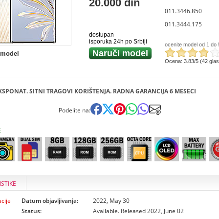
20.000 din
011.3446.850
011.3444.175
dostupan
isporuka 24h po Srbiji
ocenite model od 1 do 
Naruči model
 model
Ocena: 3.83/5 (42 gla
KSPONAT. SITNI TRAGOVI KORIŠTENJA. RADNA GARANCIJA 6 MESECI
Podelite na:
E
ISTIKE
cije
Datum objavljivanja:
2022, May 30
Status:
Available. Released 2022, June 02