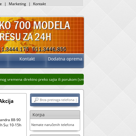
je
|
Marketing
|
Kontakt
Kontakt
Dodatna oprema
og vremena direktno preko sajta ili porukom (sms, whatsup, viber)
Stari prikaz sa
Akcija
Korpa
sandra 88-90
h Su: 10-15h
Nemate naručenih telefona