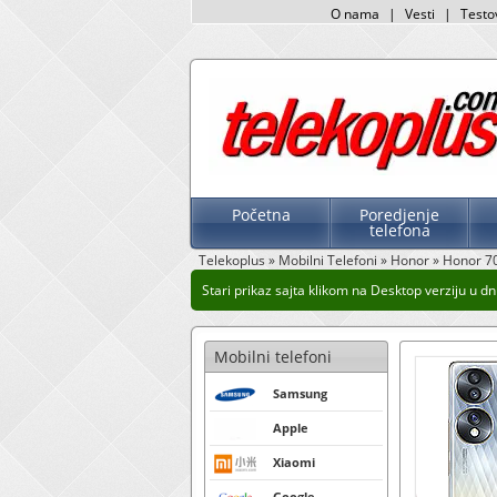
O nama
|
Vesti
|
Testo
Početna
Poredjenje
telefona
Telekoplus
»
Mobilni Telefoni
»
Honor
»
Honor 70
Stari prikaz sajta klikom na Desktop verziju u dn
Mobilni telefoni
Samsung
Apple
Xiaomi
Google