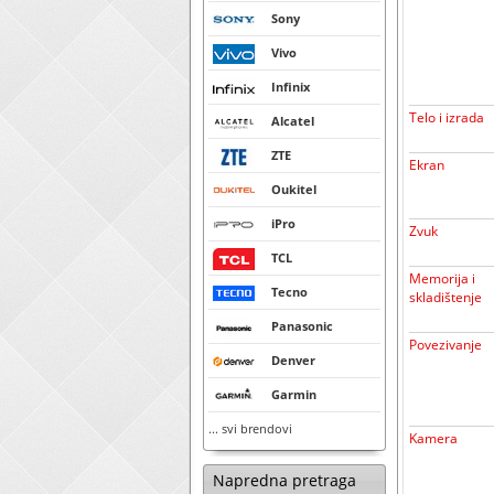
Sony
Vivo
Infinix
Telo i izrada
Alcatel
ZTE
Ekran
Oukitel
iPro
Zvuk
TCL
Memorija i
Tecno
skladištenje
Panasonic
Povezivanje
Denver
Garmin
... svi brendovi
Kamera
Napredna pretraga