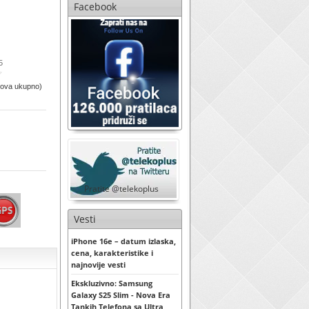
Facebook
5
sova ukupno)
Pratite @telekoplus
Vesti
iPhone 16e – datum izlaska,
cena, karakteristike i
najnovije vesti
Ekskluzivno: Samsung
Galaxy S25 Slim - Nova Era
Tankih Telefona sa Ultra