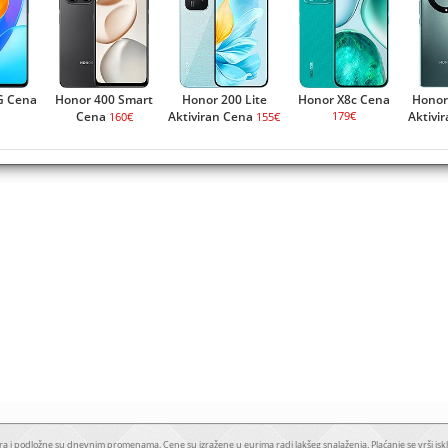
G Cena
Honor 400 Smart
Honor 200 Lite
Honor X8c Cena
Honor
Cena
Aktiviran Cena
179€
Aktivi
160€
155€
a i podložne su dnevnim promenama. Cene su izražene u eurima radi lakšeg snalaženja. Plaćanje se vrši iskl