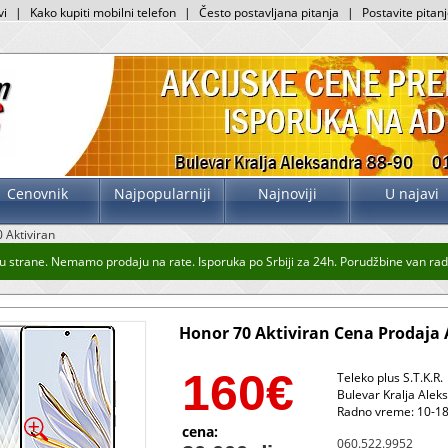
vi
|
Kako kupiti mobilni telefon
|
Često postavljana pitanja
|
Postavite pitan
Cenovnik
Najpopularniji
Najnoviji
U najavi
 Aktiviran
u strane. Nemamo prodaju na rate. Isporuka po Srbiji za 24h. Porudžbine van radn
Honor 70 Aktiviran Cena Prodaja 
160
€
Teleko plus S.T.K.R.
Bulevar Kralja Alek
Radno vreme: 10-18
cena:
060.522.9952