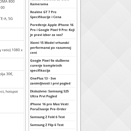
 CDMA 800
Kamerama
100
Realme GT 7 Pro
Specifikacije i Cena
TE-A, 5G
Poređenje Apple iPhone 16
Pro i Google Pixel 9 Pro: Koji
je pravi izbor za vas?
Xiomi 15 Model vrhunski
performansi po razumnoj
 ratio) 1080 x
ceni
Google Pixel 9a službeno
curenje kompletnih
specifikacija
lja 30€,
OnePlus 13 - Sve
zanimljivosti i prvi pogled
ect, hotspot
Eksluzivno: Samsung S25
Ultra Prvi Pogled
iPhone 16 pro Max Vesti
Poručivanje Pre-Order
Samsung Z Fold 6 Test
Samsung Z Flip 6 Test