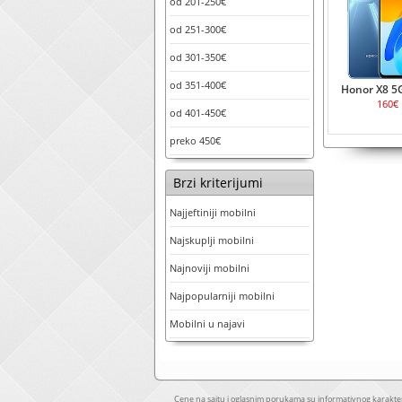
od 201-250€
od 251-300€
od 301-350€
od 351-400€
Honor X8 5
160€
od 401-450€
preko 450€
Brzi kriterijumi
Najjeftiniji mobilni
Najskuplji mobilni
Najnoviji mobilni
Najpopularniji mobilni
Mobilni u najavi
Cene na sajtu i oglasnim porukama su informativnog karakter