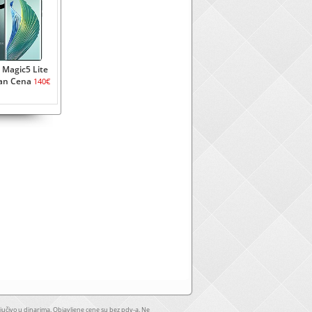
 Magic5 Lite
ran Cena
140€
jučivo u dinarima. Objavljene cene su bez pdv-a. Ne