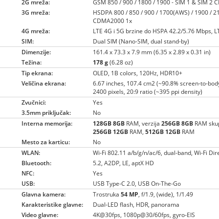
2G mreža:
GSM 850 / 900 / 1800 / 1900 - SIM 1 & SIM 2
3G mreža:
HSDPA 800 / 850 / 900 / 1700(AWS) / 1900 / 2
CDMA2000 1x
4G mreža:
LTE 4G i 5G brzine do HSPA 42.2/5.76 Mbps, L
SIM:
Dual SIM (Nano-SIM, dual stand-by)
Dimenzije:
161.4 x 73.3 x 7.9 mm (6.35 x 2.89 x 0.31 in)
Težina:
178 g
(6.28 oz)
Tip ekrana:
OLED, 1B colors, 120Hz, HDR10+
Veličina ekrana:
6.67 inches, 107.4 cm2 (~90.8% screen-to-body
2400 pixels, 20:9 ratio (~395 ppi density)
Zvučnici:
Yes
3.5mm priključak:
No
Interna memorija:
128GB
8GB
RAM, verzija
256GB
8GB
RAM skup
256GB
12GB
RAM,
512GB
12GB
RAM
Mesto za karticu:
No
WLAN:
Wi-Fi 802.11 a/b/g/n/ac/6, dual-band, Wi-Fi Dir
Bluetooth:
5.2, A2DP, LE, aptX HD
NFC:
Yes
USB:
USB Type-C 2.0, USB On-The-Go
Glavna kamera:
Trostruka
54 MP
, f/1.9, (wide), 1/1.49
Karakteristike glavne:
Dual-LED flash, HDR, panorama
Video glavne:
4K@30fps, 1080p@30/60fps, gyro-EIS