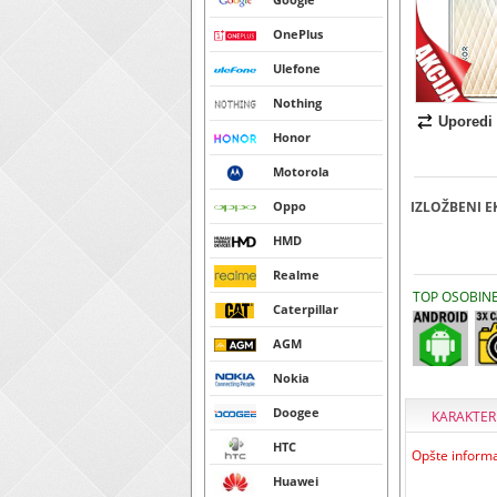
OnePlus
Ulefone
Nothing
Uporedi
Honor
Motorola
Oppo
IZLOŽBENI E
HMD
Realme
TOP OSOBIN
Caterpillar
AGM
Nokia
Doogee
KARAKTER
HTC
Opšte informa
Huawei