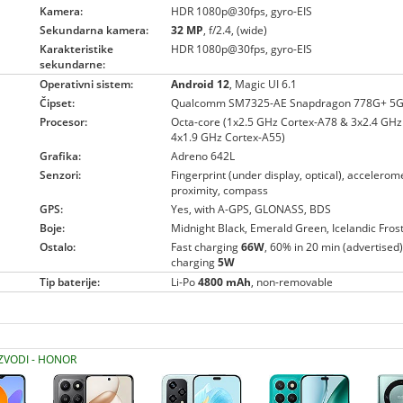
Kamera:
HDR 1080p@30fps, gyro-EIS
Sekundarna kamera:
32 MP
, f/2.4, (wide)
Karakteristike
HDR 1080p@30fps, gyro-EIS
sekundarne:
Operativni sistem:
Android 12
, Magic UI 6.1
Čipset:
Qualcomm SM7325-AE Snapdragon 778G+ 5G
Procesor:
Octa-core (1x2.5 GHz Cortex-A78 & 3x2.4 GHz
4x1.9 GHz Cortex-A55)
Grafika:
Adreno 642L
Senzori:
Fingerprint (under display, optical), accelerom
proximity, compass
GPS:
Yes, with A-GPS, GLONASS, BDS
Boje:
Midnight Black, Emerald Green, Icelandic Frost,
Ostalo:
Fast charging
66W
, 60% in 20 min (advertised
charging
5W
Tip baterije:
Li-Po
4800 mAh
, non-removable
IZVODI - HONOR