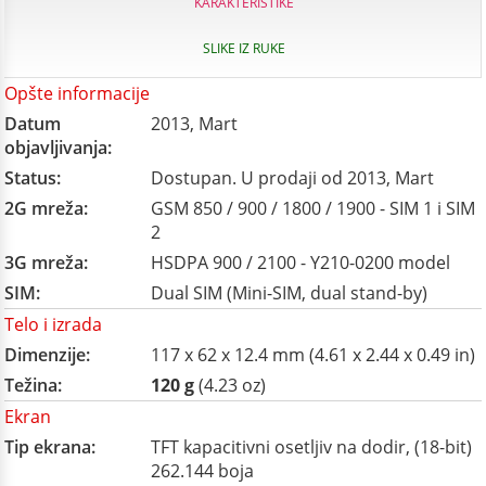
KARAKTERISTIKE
SLIKE IZ RUKE
Opšte informacije
Datum
2013, Mart
objavljivanja:
Status:
Dostupan. U prodaji od 2013, Mart
2G mreža:
GSM 850 / 900 / 1800 / 1900 - SIM 1 i SIM
2
3G mreža:
HSDPA 900 / 2100 - Y210-0200 model
SIM:
Dual SIM (Mini-SIM, dual stand-by)
Telo i izrada
Dimenzije:
117 x 62 x 12.4 mm (4.61 x 2.44 x 0.49 in)
Težina:
120 g
(4.23 oz)
Ekran
Tip ekrana:
TFT kapacitivni osetljiv na dodir, (18-bit)
262.144 boja