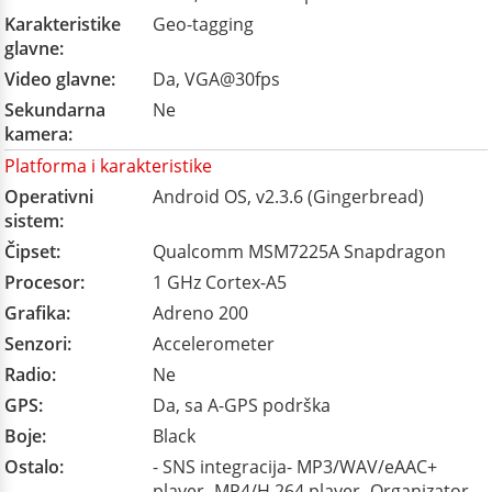
Karakteristike
Geo-tagging
glavne:
Video glavne:
Da, VGA@30fps
Sekundarna
Ne
kamera:
Platforma i karakteristike
Operativni
Android OS, v2.3.6 (Gingerbread)
sistem:
Čipset:
Qualcomm MSM7225A Snapdragon
Procesor:
1 GHz Cortex-A5
Grafika:
Adreno 200
Senzori:
Accelerometer
Radio:
Ne
GPS:
Da, sa A-GPS podrška
Boje:
Black
Ostalo:
- SNS integracija- MP3/WAV/eAAC+
player- MP4/H.264 player- Organizator-