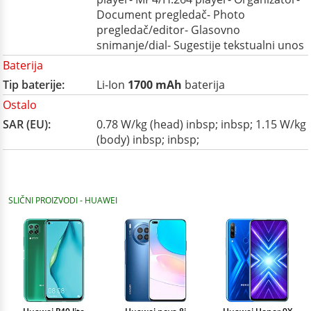
Document pregledač- Photo
pregledač/editor- Glasovno
snimanje/dial- Sugestije tekstualni unos
Baterija
Tip baterije:
Li-Ion
1700 mAh
baterija
Ostalo
SAR (EU):
0.78 W/kg (head) inbsp; inbsp; 1.15 W/kg
(body) inbsp; inbsp;
SLIČNI PROIZVODI - HUAWEI