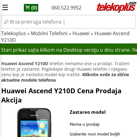
☰
060.522.9952
(0)
Telekoplus
»
Mobilni Telefoni
»
Huawei
»
Huawei Ascend
Y210D
Stari prikaz sajta klikom na Desktop verziju u dnu strane. 
Huawei Ascend Y210D
telefon nemamo vise u prodaji. Traženi
telefon je zastareo. Pogledajte drugi Huawei telefon i njegovu
cenu koji je nasledio model koji tražite.
Kliknite ovde za slične
aktuelne modele telefona
Huawei Ascend Y210D Cena Prodaja
Akcija
Zastareo model
Nema u prodaji
Izaberite novi model boljih