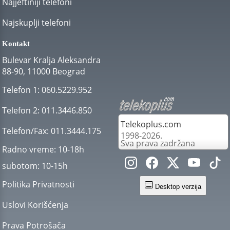
Najjeftiniji telefoni
Najskuplji telefoni
Kontakt
Bulevar Kralja Aleksandra
88-90, 11000 Beograd
Telefon 1:
060.5229.952
Telefon 2:
011.3446.850
Telekoplus.com
Telefon/Fax:
011.3444.175
1998-2026.
Sva prava zadržana
Radno vreme:
10-18h
subotom:
10-15h
Politika Privatnosti
Desktop verzija
Uslovi Korišćenja
Prava Potrošača