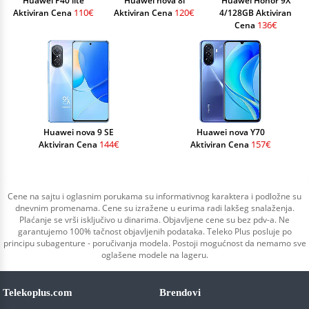
Huawei P40 lite
Huawei nova 8i
Huawei Honor 9X
110€
120€
Aktiviran Cena
Aktiviran Cena
4/128GB Aktiviran
136€
Cena
Huawei nova 9 SE
Huawei nova Y70
144€
157€
Aktiviran Cena
Aktiviran Cena
Cene na sajtu i oglasnim porukama su informativnog karaktera i podložne su
dnevnim promenama. Cene su izražene u eurima radi lakšeg snalaženja.
Plaćanje se vrši isključivo u dinarima. Objavljene cene su bez pdv-a. Ne
garantujemo 100% tačnost objavljenih podataka. Teleko Plus posluje po
principu subagenture - poručivanja modela. Postoji mogućnost da nemamo sve
oglašene modele na lageru.
Telekoplus.com
Brendovi