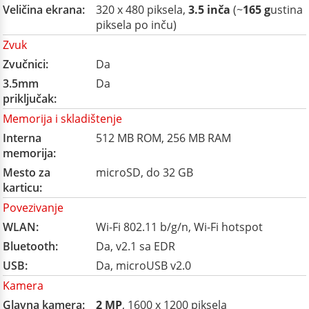
Veličina ekrana:
320 x 480 piksela,
3.5 inča
(~
165 g
ustina
piksela po inču)
Zvuk
Zvučnici:
Da
3.5mm
Da
priključak:
Memorija i skladištenje
Interna
512 MB ROM, 256 MB RAM
memorija:
Mesto za
microSD, do 32 GB
karticu:
Povezivanje
WLAN:
Wi-Fi 802.11 b/g/n, Wi-Fi hotspot
Bluetooth:
Da, v2.1 sa EDR
USB:
Da, microUSB v2.0
Kamera
Glavna kamera:
2 MP
, 1600 x 1200 piksela