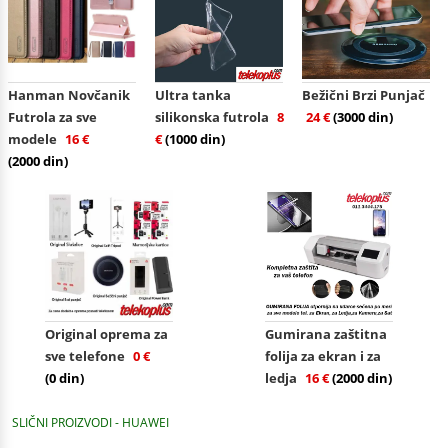
Hanman Novčanik
Ultra tanka
Bežični Brzi Punjač
Futrola za sve
silikonska futrola
8
24 €
(3000 din)
modele
16 €
€
(1000 din)
(2000 din)
Original oprema za
Gumirana zaštitna
sve telefone
0 €
folija za ekran i za
(0 din)
ledja
16 €
(2000 din)
SLIČNI PROIZVODI - HUAWEI