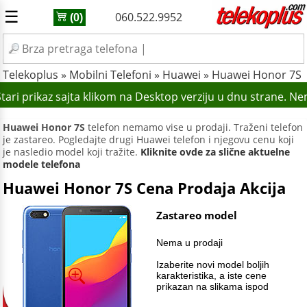
☰
060.522.9952
(0)
Telekoplus
»
Mobilni Telefoni
»
Huawei
»
Huawei Honor 7S
ari prikaz sajta klikom na Desktop verziju u dnu strane. Ne
Huawei Honor 7S
telefon nemamo vise u prodaji. Traženi telefon
je zastareo. Pogledajte drugi Huawei telefon i njegovu cenu koji
je nasledio model koji tražite.
Kliknite ovde za slične aktuelne
modele telefona
Huawei Honor 7S Cena Prodaja Akcija
Zastareo model
Nema u prodaji
Izaberite novi model boljih
karakteristika, a iste cene
prikazan na slikama ispod