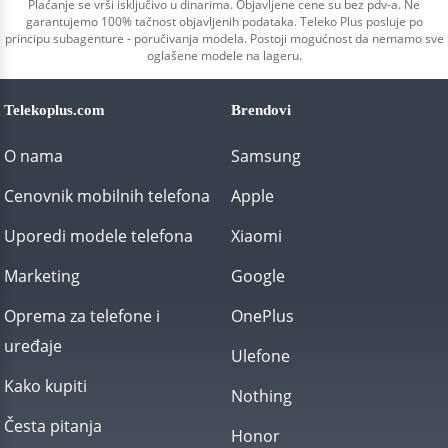
Plaćanje se vrši isključivo u dinarima. Objavljene cene su bez pdv-a. Ne
garantujemo 100% tačnost objavljenih podataka. Teleko Plus posluje po
principu subagenture - poručivanja modela. Postoji mogućnost da nemamo sve
oglašene modele na lageru.
Telekoplus.com
Brendovi
O nama
Samsung
Cenovnik mobilnih telefona
Apple
Uporedi modele telefona
Xiaomi
Marketing
Google
Oprema za telefone i
OnePlus
uređaje
Ulefone
Kako kupiti
Nothing
Česta pitanja
Honor