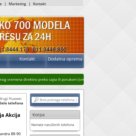
je
|
Marketing
|
Kontakt
Kontakt
Dodatna oprema
g vremena direktno preko sajta ili porukom (sms, whatsup, viber)
Stari prikaz saj
 drugi Huawei
dele telefona
a Akcija
Korpa
Nemate naručenih telefona
sandra 88-90