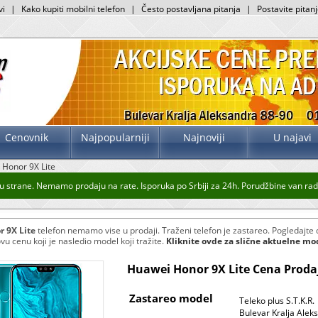
vi
|
Kako kupiti mobilni telefon
|
Često postavljana pitanja
|
Postavite pitan
Cenovnik
Najpopularniji
Najnoviji
U najavi
Honor 9X Lite
 strane. Nemamo prodaju na rate. Isporuka po Srbiji za 24h. Porudžbine van radno
 9X Lite
telefon nemamo vise u prodaji. Traženi telefon je zastareo. Pogledajte
ovu cenu koji je nasledio model koji tražite.
Kliknite ovde za slične aktuelne mo
Huawei Honor 9X Lite Cena Prodaj
Zastareo model
Teleko plus S.T.K.R.
Bulevar Kralja Alek