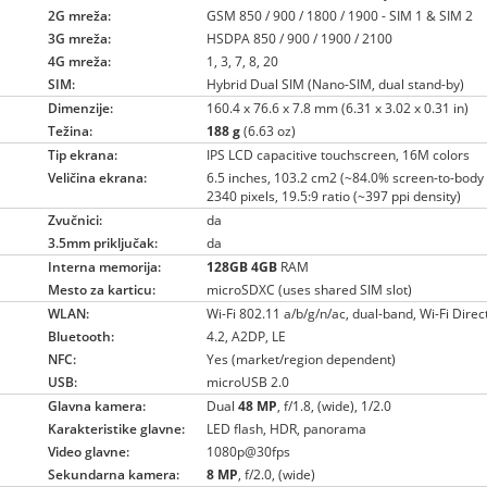
2G mreža:
GSM 850 / 900 / 1800 / 1900 - SIM 1 & SIM 2
3G mreža:
HSDPA 850 / 900 / 1900 / 2100
4G mreža:
1, 3, 7, 8, 20
SIM:
Hybrid Dual SIM (Nano-SIM, dual stand-by)
Dimenzije:
160.4 x 76.6 x 7.8 mm (6.31 x 3.02 x 0.31 in)
Težina:
188 g
(6.63 oz)
Tip ekrana:
IPS LCD capacitive touchscreen, 16M colors
Veličina ekrana:
6.5 inches, 103.2 cm2 (~84.0% screen-to-body 
2340 pixels, 19.5:9 ratio (~397 ppi density)
Zvučnici:
da
3.5mm priključak:
da
Interna memorija:
128GB
4GB
RAM
Mesto za karticu:
microSDXC (uses shared SIM slot)
WLAN:
Wi-Fi 802.11 a/b/g/n/ac, dual-band, Wi-Fi Direc
Bluetooth:
4.2, A2DP, LE
NFC:
Yes (market/region dependent)
USB:
microUSB 2.0
Glavna kamera:
Dual
48 MP
, f/1.8, (wide), 1/2.0
Karakteristike glavne:
LED flash, HDR, panorama
Video glavne:
1080p@30fps
Sekundarna kamera:
8 MP
, f/2.0, (wide)