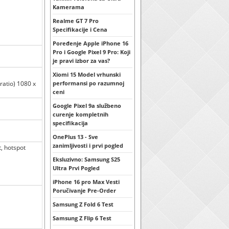
Kamerama
Realme GT 7 Pro
Specifikacije i Cena
Poređenje Apple iPhone 16
Pro i Google Pixel 9 Pro: Koji
je pravi izbor za vas?
Xiomi 15 Model vrhunski
ratio) 1080 x
performansi po razumnoj
ceni
Google Pixel 9a službeno
curenje kompletnih
specifikacija
OnePlus 13 - Sve
zanimljivosti i prvi pogled
t, hotspot
Eksluzivno: Samsung S25
Ultra Prvi Pogled
iPhone 16 pro Max Vesti
Poručivanje Pre-Order
Samsung Z Fold 6 Test
Samsung Z Flip 6 Test