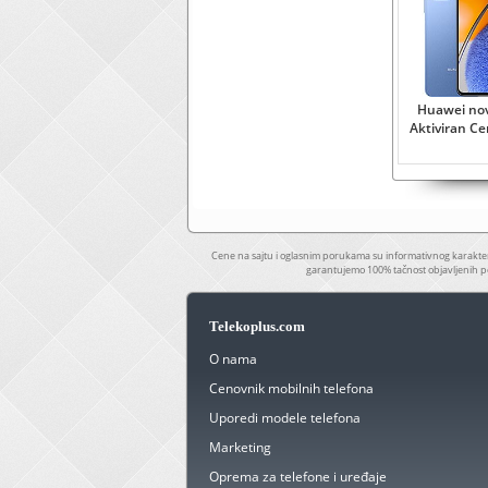
Huawei no
Aktiviran C
Cene na sajtu i oglasnim porukama su informativnog karakter
garantujemo 100% tačnost objavljenih p
Telekoplus.com
O nama
Cenovnik mobilnih telefona
Uporedi modele telefona
Marketing
Oprema za telefone i uređaje