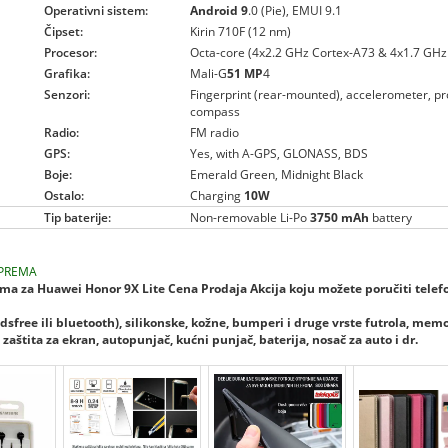
Operativni sistem:
Android 9
.0 (Pie), EMUI 9.1
Čipset:
Kirin 710F (12 nm)
Procesor:
Octa-core (4x2.2 GHz Cortex-A73 & 4x1.7 GHz
Grafika:
Mali-G
51 MP
4
Senzori:
Fingerprint (rear-mounted), accelerometer, pr
compass
Radio:
FM radio
GPS:
Yes, with A-GPS, GLONASS, BDS
Boje:
Emerald Green, Midnight Black
Ostalo:
Charging
10W
Tip baterije:
Non-removable Li-Po
3750 mAh
battery
PREMA
a za Huawei Honor 9X Lite Cena Prodaja Akcija koju možete poručiti telef
dsfree ili bluetooth), silikonske, kožne, bumperi i druge vrste futrola, mem
zaštita za ekran, autopunjač, kućni punjač, baterija, nosač za auto i dr.