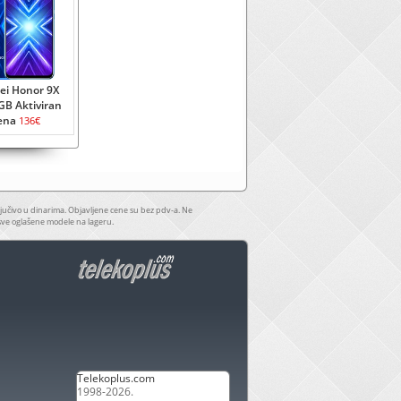
i Honor 9X
GB Aktiviran
ena
136€
jučivo u dinarima. Objavljene cene su bez pdv-a. Ne
sve oglašene modele na lageru.
Telekoplus.com
1998-2026.