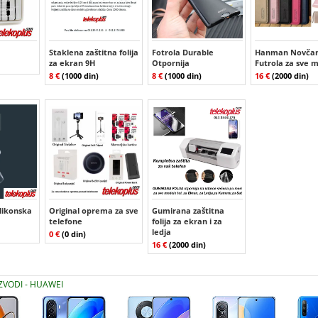
Staklena zaštitna folija
Fotrola Durable
Hanman Novčan
za ekran 9H
Otpornija
Futrola za sve 
8 €
(1000 din)
8 €
(1000 din)
16 €
(2000 din)
ilikonska
Original oprema za sve
Gumirana zaštitna
telefone
folija za ekran i za
ledja
0 €
(0 din)
16 €
(2000 din)
IZVODI - HUAWEI