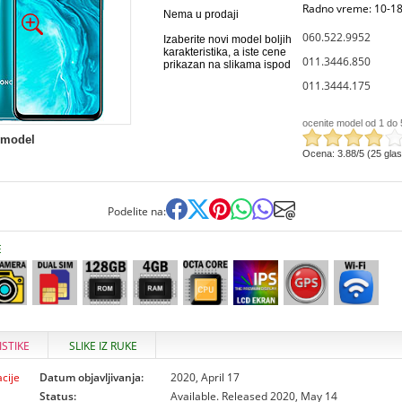
Radno vreme: 10-18
Nema u prodaji
060.522.9952
Izaberite novi model boljih
karakteristika, a iste cene
011.3446.850
prikazan na slikama ispod
011.3444.175
ocenite model od 1 do 
 model
Ocena: 3.88/5 (25 gla
Podelite na:
E
ISTIKE
SLIKE IZ RUKE
cije
Datum objavljivanja:
2020, April 17
Status:
Available. Released 2020, May 14