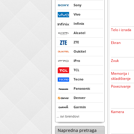
Sony
Vivo
Infinix
Telo i izrada
Alcatel
ZTE
Ekran
Oukitel
Zvuk
iPro
TCL
Memorija i
skladištenje
Tecno
Povezivanje
Panasonic
Denver
Garmin
Kamera
... svi brendovi
Napredna pretraga