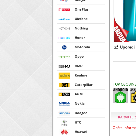
OnePlus
Ulefone
Nothing
Honor
Motorola
Uporedi
Oppo
HMD
Realme
TOP OSOBIN
Caterpillar
AGM
Nokia
Doogee
KARAKTER
HTC
Opšte informa
Huawei