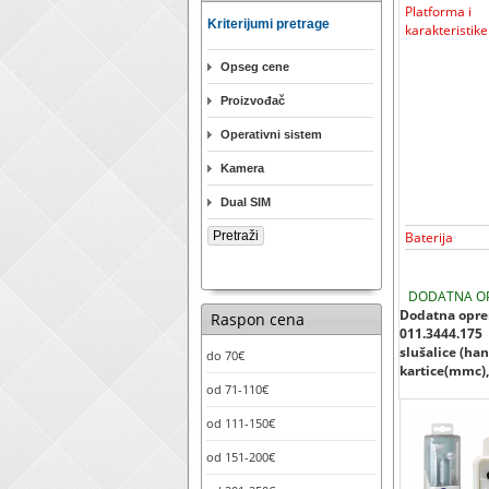
Platforma i
Kriterijumi pretrage
karakteristike
Opseg cene
Proizvođač
Operativni sistem
Kamera
Dual SIM
Baterija
DODATNA O
Dodatna oprem
Raspon cena
011.3444.175
slušalice (han
do 70€
kartice(mmc), 
od 71-110€
od 111-150€
od 151-200€