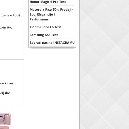
Honor Magic 6 Pro Test
Motorola Razr 50 u Prodaji -
Spoj Elegancije i
 Cortex-A53)
Performansi
oximity,
Xiaomi Poco F6 Test
Samsung A55 Test
Zaprati nas na INSTAGRAMU
onski na
orijske