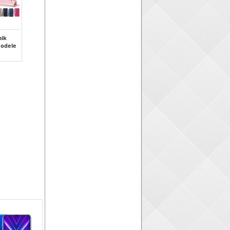
ik
modele