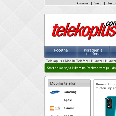
O nama
|
Vesti
|
Testo
Početna
Poredjenje
telefona
Telekoplus
»
Mobilni Telefoni
»
Huawei
»
Huawei 
Stari prikaz sajta klikom na Desktop verziju u dnu
Mobilni telefoni
Huawei Honor
telefon i njeg
Samsung
Apple
Xiaomi
Google