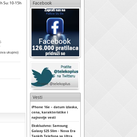
Facebook
h Su: 10-15h
5
sova ukupno)
Pratite @telekoplus
Vesti
iPhone 16e – datum izlaska,
cena, karakteristike i
najnovije vesti
Ekskluzivno: Samsung
Galaxy S25 Slim - Nova Era
Tankih Telefona sa Ultra