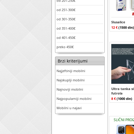
od 201-250€
od 251-300€
od 301-350€
Slusalice
12 €
(1500 din)
od 351-400€
od 401-450€
preko 450€
Brzi kriterijumi
Najjeftiniji mobilni
Najskuplji mobilni
Ultra tanka s
Najnoviji mobilni
futrola
Najpopularniji mobilni
8 €
(1000 din)
Mobilni u najavi
SLIČNI PRO