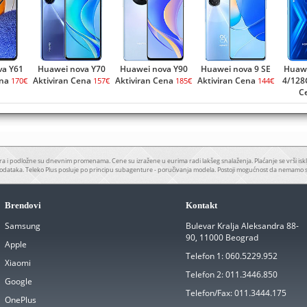
va Y61
Huawei nova Y70
Huawei nova Y90
Huawei nova 9 SE
Huawe
ena
Aktiviran Cena
Aktiviran Cena
Aktiviran Cena
4/128
170€
157€
185€
144€
C
a i podložne su dnevnim promenama. Cene su izražene u eurima radi lakšeg snalaženja. Plaćanje se vrši iskl
odataka. Teleko Plus posluje po principu subagenture - poručivanja modela. Postoji mogućnost da nemamo 
Brendovi
Kontakt
Samsung
Bulevar Kralja Aleksandra 88-
90, 11000 Beograd
Apple
Telefon 1:
060.5229.952
Xiaomi
Telefon 2:
011.3446.850
Google
Telefon/Fax:
011.3444.175
OnePlus