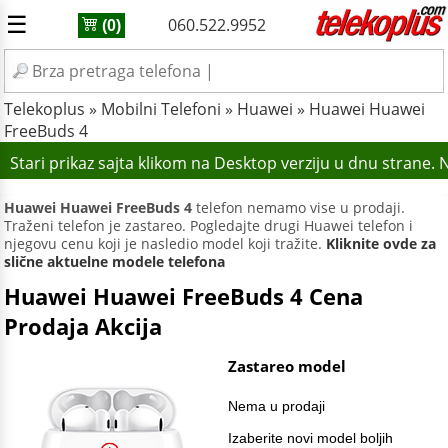
☰
060.522.9952
(0)
Telekoplus
»
Mobilni Telefoni
»
Huawei
»
Huawei Huawei
FreeBuds 4
Stari prikaz sajta klikom na Desktop verziju u dnu strane
Huawei Huawei FreeBuds 4
telefon nemamo vise u prodaji.
Traženi telefon je zastareo. Pogledajte drugi Huawei telefon i
njegovu cenu koji je nasledio model koji tražite.
Kliknite ovde za
slične aktuelne modele telefona
Huawei Huawei FreeBuds 4 Cena
Prodaja Akcija
Zastareo model
Nema u prodaji
Izaberite novi model boljih