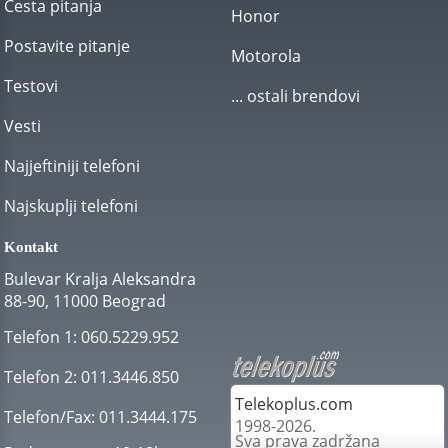
Česta pitanja
Honor
Postavite pitanje
Motorola
Testovi
... ostali brendovi
Vesti
Najjeftiniji telefoni
Najskuplji telefoni
Kontakt
Bulevar Kralja Aleksandra
88-90, 11000 Beograd
Telefon 1:
060.5229.952
Telefon 2:
011.3446.850
Telekoplus.com
Telefon/Fax:
011.3444.175
1998-2026.
Sva prava zadržana