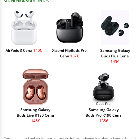
SLIČNI PROIZVODI - IPHONE
140€
AirPods 3 Cena
Xiaomi FlipBuds Pro
Samsung Galaxy
137€
Cena
Buds Plus Cena
145€
Samsung Galaxy
Samsung Galaxy
Buds Live R180 Cena
Buds Pro R190 Cena
145€
135€
Cene na sajtu i oglasnim porukama su informativnog karaktera i podložne su