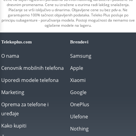
dnevnim promenama. Cene su izražene u eurima radi lakšeg snalaženja.
Plaćanje se vrši isključivo u dinarima. Objavljene cene su bez pdv-a. Ne
garantujemo 100% tačnost objavljenih podataka. Teleko Plus posluje po
principu subagenture - poručivanja modela. Postoji mogućnost da nemamo sve
oglašene modele na lageru.
Telekoplus.com
Brendovi
O nama
Samsung
Cenovnik mobilnih telefona
Apple
Uporedi modele telefona
Xiaomi
Marketing
Google
Oprema za telefone i
OnePlus
uređaje
Ulefone
Kako kupiti
Nothing