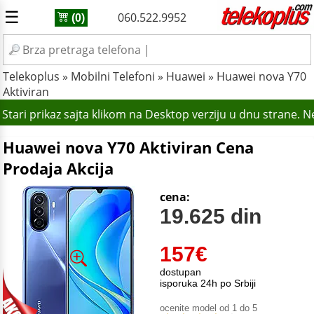
☰
060.522.9952
(0)
Telekoplus
»
Mobilni Telefoni
»
Huawei
»
Huawei nova Y70
Aktiviran
Stari prikaz sajta klikom na Desktop verziju u dnu strane. 
Huawei nova Y70 Aktiviran Cena
Prodaja Akcija
cena:
19.625 din
157
€
dostupan
isporuka 24h po Srbiji
ocenite model od 1 do 5