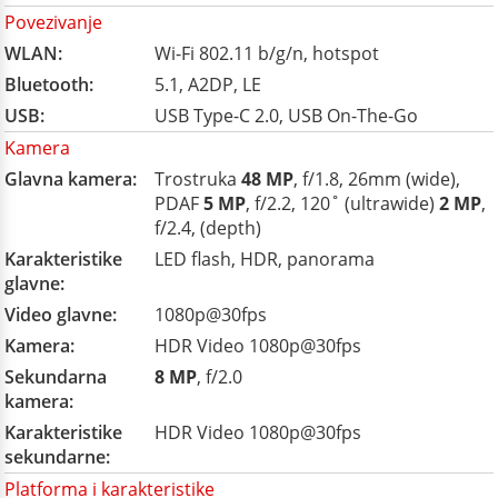
Povezivanje
WLAN:
Wi-Fi 802.11 b/g/n, hotspot
Bluetooth:
5.1, A2DP, LE
USB:
USB Type-C 2.0, USB On-The-Go
Kamera
Glavna kamera:
Trostruka
48 MP
, f/1.8, 26mm (wide),
PDAF
5 MP
, f/2.2, 120˚ (ultrawide)
2 MP
,
f/2.4, (depth)
Karakteristike
LED flash, HDR, panorama
glavne:
Video glavne:
1080p@30fps
Kamera:
HDR Video 1080p@30fps
Sekundarna
8 MP
, f/2.0
kamera:
Karakteristike
HDR Video 1080p@30fps
sekundarne:
Platforma i karakteristike