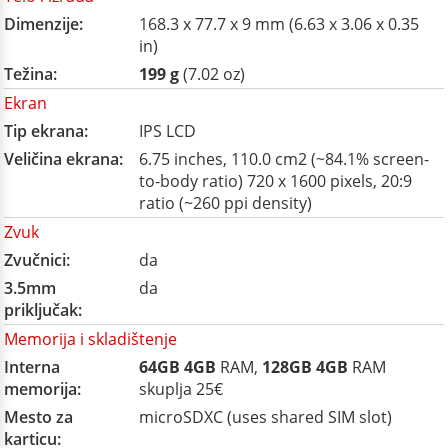
Dimenzije:
168.3 x 77.7 x 9 mm (6.63 x 3.06 x 0.35
in)
Težina:
199 g
(7.02 oz)
Ekran
Tip ekrana:
IPS LCD
Veličina ekrana:
6.75 inches, 110.0 cm2 (~84.1% screen-
to-body ratio) 720 x 1600 pixels, 20:9
ratio (~260 ppi density)
Zvuk
Zvučnici:
da
3.5mm
da
priključak:
Memorija i skladištenje
Interna
64GB
4GB
RAM,
128GB
4GB
RAM
memorija:
skuplja 25€
Mesto za
microSDXC (uses shared SIM slot)
karticu: