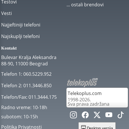
Testovi
... ostali brendovi
Vesti
Najjeftiniji telefoni
Najskuplji telefoni
Kontakt
Bulevar Kralja Aleksandra
88-90, 11000 Beograd
Telefon 1:
060.5229.952
Telefon 2:
011.3446.850
Telekoplus.com
Telefon/Fax:
011.3444.175
1998-2026.
Sva prava zadržana
Radno vreme:
10-18h
subotom:
10-15h
Politika Privatnosti
Desktop verzija