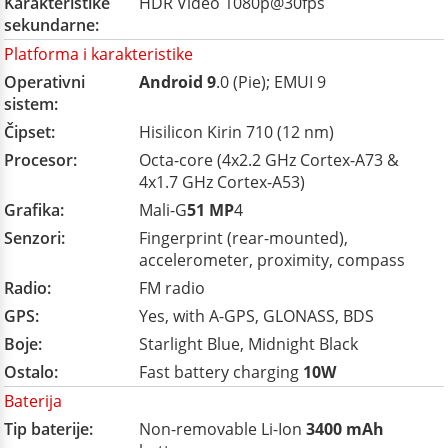
Karakteristike
HDR Video 1080p@30fps
sekundarne:
Platforma i karakteristike
Operativni
Android 9
.0 (Pie); EMUI 9
sistem:
Čipset:
Hisilicon Kirin 710 (12 nm)
Procesor:
Octa-core (4x2.2 GHz Cortex-A73 &
4x1.7 GHz Cortex-A53)
Grafika:
Mali-G
51 MP
4
Senzori:
Fingerprint (rear-mounted),
accelerometer, proximity, compass
Radio:
FM radio
GPS:
Yes, with A-GPS, GLONASS, BDS
Boje:
Starlight Blue, Midnight Black
Ostalo:
Fast battery charging
10W
Baterija
Tip baterije:
Non-removable Li-Ion
3400 mAh