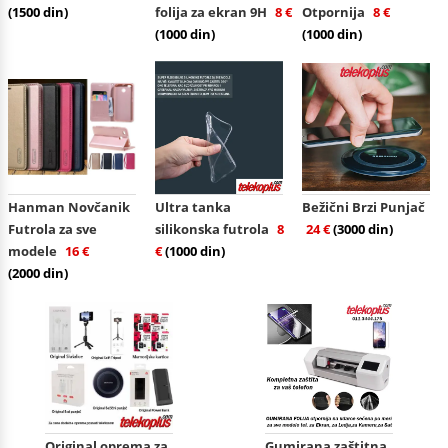
(1500 din)
folija za ekran 9H
8 €
Otpornija
8 €
(1000 din)
(1000 din)
Hanman Novčanik
Ultra tanka
Bežični Brzi Punjač
Futrola za sve
silikonska futrola
8
24 €
(3000 din)
modele
16 €
€
(1000 din)
(2000 din)
Original oprema za
Gumirana zaštitna