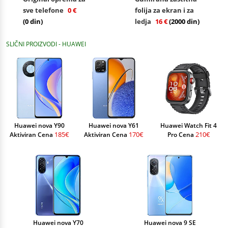
sve telefone
0 €
folija za ekran i za
(0 din)
ledja
16 €
(2000 din)
SLIČNI PROIZVODI - HUAWEI
Huawei nova Y90
Huawei nova Y61
Huawei Watch Fit 4
185€
170€
210€
Aktiviran Cena
Aktiviran Cena
Pro Cena
Huawei nova Y70
Huawei nova 9 SE