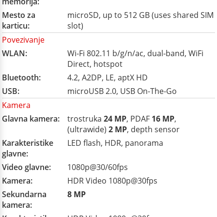
memorija:
Mesto za
microSD, up to 512 GB (uses shared SIM
karticu:
slot)
Povezivanje
WLAN:
Wi-Fi 802.11 b/g/n/ac, dual-band, WiFi
Direct, hotspot
Bluetooth:
4.2, A2DP, LE, aptX HD
USB:
microUSB 2.0, USB On-The-Go
Kamera
Glavna kamera:
trostruka
24 MP
, PDAF
16 MP
,
(ultrawide)
2 MP
, depth sensor
Karakteristike
LED flash, HDR, panorama
glavne:
Video glavne:
1080p@30/60fps
Kamera:
HDR Video 1080p@30fps
Sekundarna
8 MP
kamera: