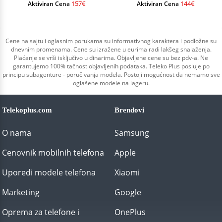
157€
144€
Aktiviran Cena
Aktiviran Cena
Cene na sajtu i oglasnim porukama su informativnog karaktera i podložne su
dnevnim promenama. Cene su izražene u eurima radi lakšeg snalaženja.
Plaćanje se vrši isključivo u dinarima. Objavljene cene su bez pdv-a. Ne
garantujemo 100% tačnost objavljenih podataka. Teleko Plus posluje po
principu subagenture - poručivanja modela. Postoji mogućnost da nemamo sve
oglašene modele na lageru.
Telekoplus.com
Brendovi
O nama
Samsung
Cenovnik mobilnih telefona
Apple
Uporedi modele telefona
Xiaomi
Marketing
Google
Oprema za telefone i
OnePlus