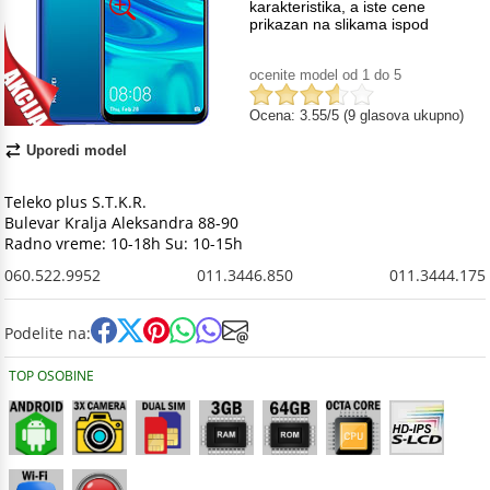
karakteristika, a iste cene
prikazan na slikama ispod
ocenite model od 1 do 5
Ocena: 3.55/5 (9 glasova ukupno)
Uporedi model
Teleko plus S.T.K.R.
Bulevar Kralja Aleksandra 88-90
Radno vreme: 10-18h Su: 10-15h
060.522.9952
011.3446.850
011.3444.175
Podelite na:
TOP OSOBINE