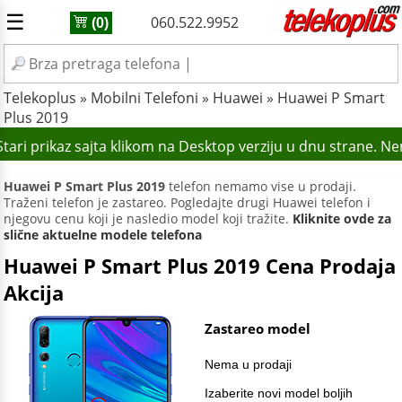
☰
060.522.9952
(0)
Telekoplus
»
Mobilni Telefoni
»
Huawei
»
Huawei P Smart
Plus 2019
ari prikaz sajta klikom na Desktop verziju u dnu strane. Ne
Huawei P Smart Plus 2019
telefon nemamo vise u prodaji.
Traženi telefon je zastareo. Pogledajte drugi Huawei telefon i
njegovu cenu koji je nasledio model koji tražite.
Kliknite ovde za
slične aktuelne modele telefona
Huawei P Smart Plus 2019 Cena Prodaja
Akcija
Zastareo model
Nema u prodaji
Izaberite novi model boljih