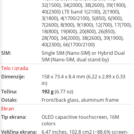
32(1500), 34(2000), 38(2600), 39(1900),
40(2300) LTE band 1(2100), 2(1900),
3(1800), 4(1700/2100), 5(850), 6(900),
7(2600), 8(900), 9(1800), 12(700), 17(700),
18(800), 19(800), 20(800), 26(850),
28(700), 34(2000), 38(2600), 39(1900),
40(2300), 66(1700/2100)
SIM:
Single SIM (Nano-SIM) or Hybrid Dual
SIM (Nano-SIM, dual stand-by)
Telo i izrada
Dimenzije:
158 x 73.4 x 8.4 mm (6.22 x 2.89 x 0.33
in)
Težina:
192 g
(6.77 oz)
Ostalo:
Front/back glass, aluminum frame
Ekran
Tip ekrana:
OLED capacitive touchscreen, 16M
colors
Veličina ekrana:
6.47 inches, 102.8 cm2 (~88.6% screen-