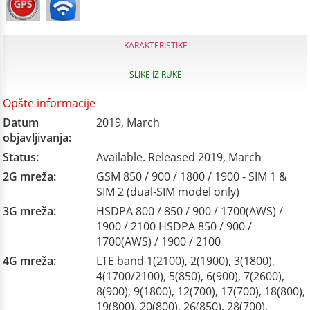
KARAKTERISTIKE
SLIKE IZ RUKE
Opšte informacije
Datum
2019, March
objavljivanja:
Status:
Available. Released 2019, March
2G mreža:
GSM 850 / 900 / 1800 / 1900 - SIM 1 &
SIM 2 (dual-SIM model only)
3G mreža:
HSDPA 800 / 850 / 900 / 1700(AWS) /
1900 / 2100 HSDPA 850 / 900 /
1700(AWS) / 1900 / 2100
4G mreža:
LTE band 1(2100), 2(1900), 3(1800),
4(1700/2100), 5(850), 6(900), 7(2600),
8(900), 9(1800), 12(700), 17(700), 18(800),
19(800), 20(800), 26(850), 28(700),