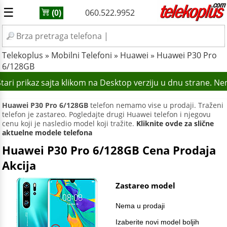
☰
060.522.9952
(0)
Telekoplus
»
Mobilni Telefoni
»
Huawei
»
Huawei P30 Pro
6/128GB
ari prikaz sajta klikom na Desktop verziju u dnu strane. Ne
Huawei P30 Pro 6/128GB
telefon nemamo vise u prodaji. Traženi
telefon je zastareo. Pogledajte drugi Huawei telefon i njegovu
cenu koji je nasledio model koji tražite.
Kliknite ovde za slične
aktuelne modele telefona
Huawei P30 Pro 6/128GB Cena Prodaja
Akcija
Zastareo model
Nema u prodaji
Izaberite novi model boljih