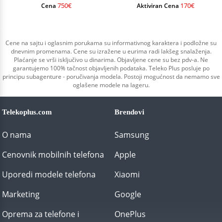
750€
170€
Cena
Aktiviran Cena
Cene na sajtu i oglasnim porukama su informativnog karaktera i podložne su
dnevnim promenama. Cene su izražene u eurima radi lakšeg snalaženja.
Plaćanje se vrši isključivo u dinarima. Objavljene cene su bez pdv-a. Ne
garantujemo 100% tačnost objavljenih podataka. Teleko Plus posluje po
principu subagenture - poručivanja modela. Postoji mogućnost da nemamo sve
oglašene modele na lageru.
Telekoplus.com
Brendovi
O nama
Samsung
Cenovnik mobilnih telefona
Apple
Uporedi modele telefona
Xiaomi
Marketing
Google
Oprema za telefone i
OnePlus