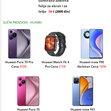
Gumirana zaštitna
folija za ekran i za
ledja
16 €
(2000 din)
SLIČNI PROIZVODI - HUAWEI
Huawei Pura 70 Pro
Huawei Watch Fit 4
Huawei nova Y90
650€
210€
185€
Cena
Pro Cena
Aktiviran Cena
Huawei Pura 70
Huawei nova Y61