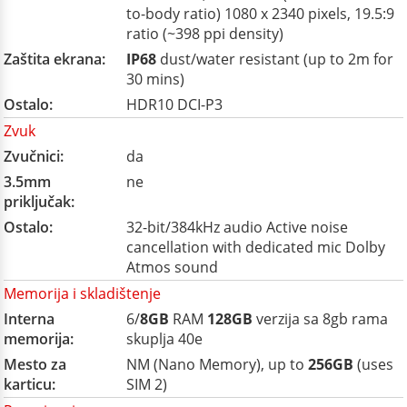
to-body ratio) 1080 x 2340 pixels, 19.5:9
ratio (~398 ppi density)
Zaštita ekrana:
IP68
dust/water resistant (up to 2m for
30 mins)
Ostalo:
HDR10 DCI-P3
Zvuk
Zvučnici:
da
3.5mm
ne
priključak:
Ostalo:
32-bit/384kHz audio Active noise
cancellation with dedicated mic Dolby
Atmos sound
Memorija i skladištenje
Interna
6/
8GB
RAM
128GB
verzija sa 8gb rama
memorija:
skuplja 40e
Mesto za
NM (Nano Memory), up to
256GB
(uses
karticu:
SIM 2)