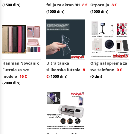
(1500 din)
folija za ekran 9H
8 €
Otpornija
8 €
(1000 din)
(1000 din)
Hanman Novčanik
Ultra tanka
Original oprema za
Futrola za sve
silikonska futrola
8
sve telefone
0 €
modele
16 €
€
(1000 din)
(0 din)
(2000 din)