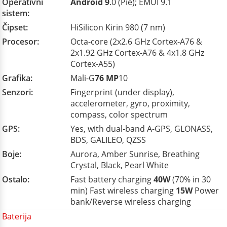
Operativni
Android 9
.0 (Pie); EMUI 9.1
sistem:
Čipset:
HiSilicon Kirin 980 (7 nm)
Procesor:
Octa-core (2x2.6 GHz Cortex-A76 &
2x1.92 GHz Cortex-A76 & 4x1.8 GHz
Cortex-A55)
Grafika:
Mali-G
76 MP
10
Senzori:
Fingerprint (under display),
accelerometer, gyro, proximity,
compass, color spectrum
GPS:
Yes, with dual-band A-GPS, GLONASS,
BDS, GALILEO, QZSS
Boje:
Aurora, Amber Sunrise, Breathing
Crystal, Black, Pearl White
Ostalo:
Fast battery charging
40W
(70% in 30
min) Fast wireless charging
15W
Power
bank/Reverse wireless charging
Baterija