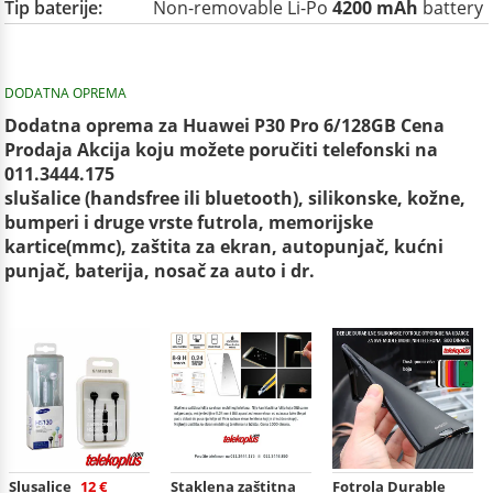
Tip baterije:
Non-removable Li-Po
4200 mAh
battery
DODATNA OPREMA
Dodatna oprema za Huawei P30 Pro 6/128GB Cena
Prodaja Akcija koju možete poručiti telefonski na
011.3444.175
slušalice (handsfree ili bluetooth), silikonske, kožne,
bumperi i druge vrste futrola, memorijske
kartice(mmc), zaštita za ekran, autopunjač, kućni
punjač, baterija, nosač za auto i dr.
Slusalice
12 €
Staklena zaštitna
Fotrola Durable