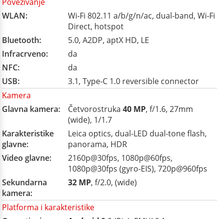
Povezivanje
WLAN:
Wi-Fi 802.11 a/b/g/n/ac, dual-band, Wi-Fi
Direct, hotspot
Bluetooth:
5.0, A2DP, aptX HD, LE
Infracrveno:
da
NFC:
da
USB:
3.1, Type-C 1.0 reversible connector
Kamera
Glavna kamera:
Četvorostruka
40 MP
, f/1.6, 27mm
(wide), 1/1.7
Karakteristike
Leica optics, dual-LED dual-tone flash,
glavne:
panorama, HDR
Video glavne:
2160p@30fps, 1080p@60fps,
1080p@30fps (gyro-EIS), 720p@960fps
Sekundarna
32 MP
, f/2.0, (wide)
kamera:
Platforma i karakteristike