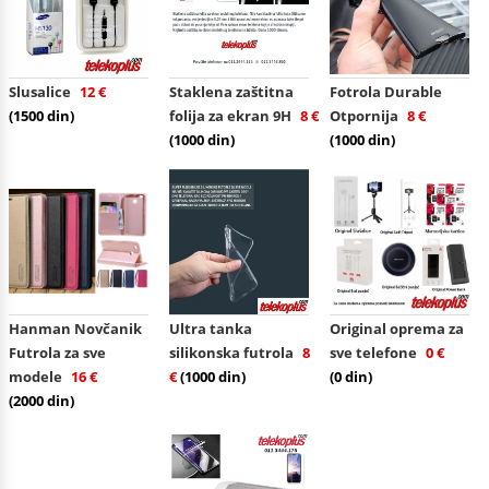
Slusalice
12 €
Staklena zaštitna
Fotrola Durable
(1500 din)
folija za ekran 9H
8 €
Otpornija
8 €
(1000 din)
(1000 din)
Hanman Novčanik
Ultra tanka
Original oprema za
Futrola za sve
silikonska futrola
8
sve telefone
0 €
modele
16 €
€
(1000 din)
(0 din)
(2000 din)