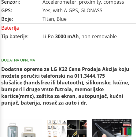
Senzori:
Accelerometer, proximity, compass
GPS:
Yes, with A-GPS, GLONASS
Boje:
Titan, Blue
Baterija
Tip baterije:
Li-Po
3000 mAh
, non-removable
DODATNA OPREMA
Dodatna oprema za LG K22 Cena Prodaja Akcija koju
možete poručiti telefonski na 011.3444.175
slušalice (handsfree ili bluetooth), silikonske, kožne,
bumperi i druge vrste futrola, memorijske
kartice(mmc), zaštita za ekran, autopunjač, kućni
punjač, baterija, nosač za auto i dr.