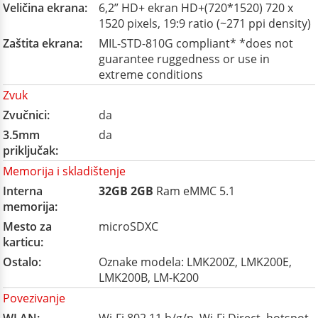
Veličina ekrana:
6,2” HD+ ekran HD+(720*1520) 720 x
1520 pixels, 19:9 ratio (~271 ppi density)
Zaštita ekrana:
MIL-STD-810G compliant* *does not
guarantee ruggedness or use in
extreme conditions
Zvuk
Zvučnici:
da
3.5mm
da
priključak:
Memorija i skladištenje
Interna
32GB
2GB
Ram eMMC 5.1
memorija:
Mesto za
microSDXC
karticu:
Ostalo:
Oznake modela: LMK200Z, LMK200E,
LMK200B, LM-K200
Povezivanje