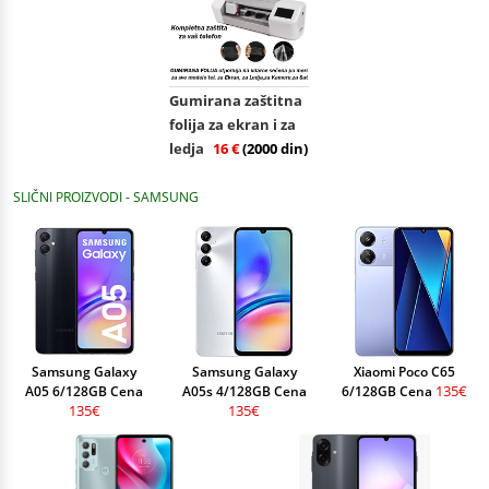
Gumirana zaštitna
folija za ekran i za
ledja
16 €
(2000 din)
SLIČNI PROIZVODI - SAMSUNG
Samsung Galaxy
Samsung Galaxy
Xiaomi Poco C65
135€
A05 6/128GB Cena
A05s 4/128GB Cena
6/128GB Cena
135€
135€