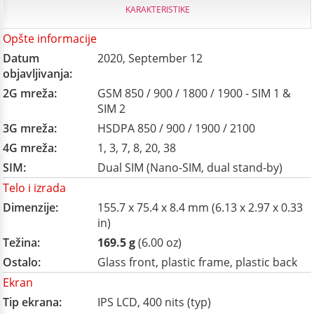
KARAKTERISTIKE
Opšte informacije
Datum
2020, September 12
objavljivanja:
2G mreža:
GSM 850 / 900 / 1800 / 1900 - SIM 1 &
SIM 2
3G mreža:
HSDPA 850 / 900 / 1900 / 2100
4G mreža:
1, 3, 7, 8, 20, 38
SIM:
Dual SIM (Nano-SIM, dual stand-by)
Telo i izrada
Dimenzije:
155.7 x 75.4 x 8.4 mm (6.13 x 2.97 x 0.33
in)
Težina:
169.5 g
(6.00 oz)
Ostalo:
Glass front, plastic frame, plastic back
Ekran
Tip ekrana:
IPS LCD, 400 nits (typ)