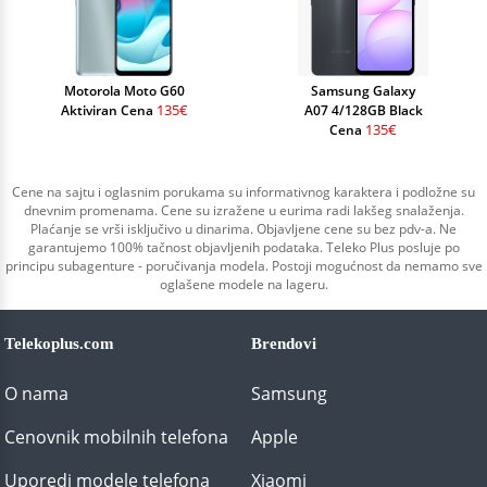
Motorola Moto G60
Samsung Galaxy
135€
Aktiviran Cena
A07 4/128GB Black
135€
Cena
Cene na sajtu i oglasnim porukama su informativnog karaktera i podložne su
dnevnim promenama. Cene su izražene u eurima radi lakšeg snalaženja.
Plaćanje se vrši isključivo u dinarima. Objavljene cene su bez pdv-a. Ne
garantujemo 100% tačnost objavljenih podataka. Teleko Plus posluje po
principu subagenture - poručivanja modela. Postoji mogućnost da nemamo sve
oglašene modele na lageru.
Telekoplus.com
Brendovi
O nama
Samsung
Cenovnik mobilnih telefona
Apple
Uporedi modele telefona
Xiaomi