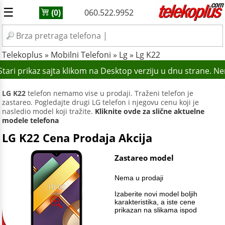
☰
060.522.9952
(0)
Telekoplus
»
Mobilni Telefoni
»
Lg
»
Lg K22
ari prikaz sajta klikom na Desktop verziju u dnu strane. N
LG K22
telefon nemamo vise u prodaji. Traženi telefon je
zastareo. Pogledajte drugi LG telefon i njegovu cenu koji je
nasledio model koji tražite.
Kliknite ovde za slične aktuelne
modele telefona
LG K22 Cena Prodaja Akcija
Zastareo model
Nema u prodaji
Izaberite novi model boljih
karakteristika, a iste cene
prikazan na slikama ispod