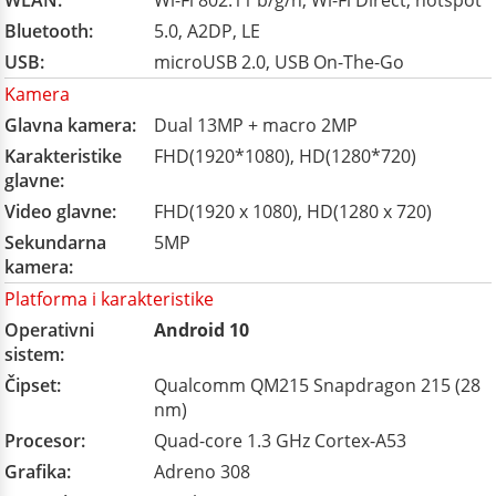
WLAN:
Wi-Fi 802.11 b/g/n, Wi-Fi Direct, hotspot
Bluetooth:
5.0, A2DP, LE
USB:
microUSB 2.0, USB On-The-Go
Kamera
Glavna kamera:
Dual 13MP + macro 2MP
Karakteristike
FHD(1920*1080), HD(1280*720)
glavne:
Video glavne:
FHD(1920 x 1080), HD(1280 x 720)
Sekundarna
5MP
kamera:
Platforma i karakteristike
Operativni
Android 10
sistem:
Čipset:
Qualcomm QM215 Snapdragon 215 (28
nm)
Procesor:
Quad-core 1.3 GHz Cortex-A53
Grafika:
Adreno 308