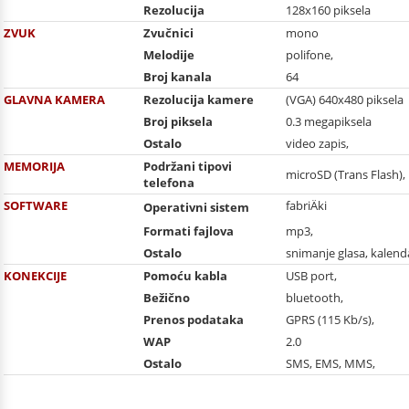
Rezolucija
128x160 piksela
ZVUK
Zvučnici
mono
Melodije
polifone,
Broj kanala
64
GLAVNA KAMERA
Rezolucija kamere
(VGA) 640x480 piksela
Broj piksela
0.3 megapiksela
Ostalo
video zapis,
MEMORIJA
Podržani tipovi
microSD (Trans Flash),
telefona
SOFTWARE
fabriÄki
Operativni sistem
Formati fajlova
mp3,
Ostalo
snimanje glasa, kalend
KONEKCIJE
Pomoću kabla
USB port,
Bežično
bluetooth,
Prenos podataka
GPRS (115 Kb/s),
WAP
2.0
Ostalo
SMS, EMS, MMS,