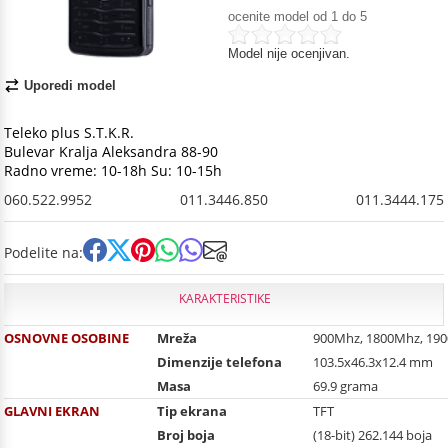
ocenite model od 1 do 5
Model nije ocenjivan.
Uporedi model
Teleko plus S.T.K.R.
Bulevar Kralja Aleksandra 88-90
Radno vreme: 10-18h Su: 10-15h
060.522.9952
011.3446.850
011.3444.175
Podelite na:
KARAKTERISTIKE
OSNOVNE OSOBINE
Mreža
900Mhz, 1800Mhz, 19
Dimenzije telefona
103.5x46.3x12.4 mm
Masa
69.9 grama
GLAVNI EKRAN
Tip ekrana
TFT
Broj boja
(18-bit) 262.144 boja