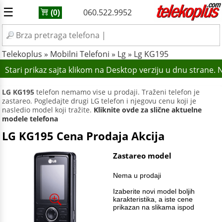
☰
060.522.9952
(0)
Telekoplus
»
Mobilni Telefoni
»
Lg
»
Lg KG195
Stari prikaz sajta klikom na Desktop verziju u dnu strane.
LG KG195
telefon nemamo vise u prodaji. Traženi telefon je
zastareo. Pogledajte drugi LG telefon i njegovu cenu koji je
nasledio model koji tražite.
Kliknite ovde za slične aktuelne
modele telefona
LG KG195 Cena Prodaja Akcija
Zastareo model
Nema u prodaji
Izaberite novi model boljih
karakteristika, a iste cene
prikazan na slikama ispod