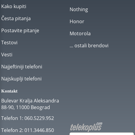
Kako kupiti
Nothing
Česta pitanja
Honor
Postavite pitanje
Motorola
Testovi
... ostali brendovi
Vesti
Najjeftiniji telefoni
Najskuplji telefoni
Kontakt
Bulevar Kralja Aleksandra
88-90, 11000 Beograd
Telefon 1:
060.5229.952
Telefon 2:
011.3446.850