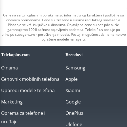
Cene na sajtu i oglasnim porukama su informativnog karaktera i podložne su
dnevnim promenama. Cene su izražene u eurima radi lakšeg snalaženja.
Plaćanje se vrši isključivo u dinarima. Objavljene cene su bez pdv-a. Ne
garantujemo 100% tačnost objavljenih podataka. Teleko Plus posluje po
principu subagenture - poručivanja modela. Postoji mogućnost da nemamo sve
oglašene modele na lageru.
Telekoplus.com
Brendovi
O nama
Samsung
Cenovnik mobilnih telefona
Apple
Uporedi modele telefona
Xiaomi
Marketing
Google
Oprema za telefone i
OnePlus
uređaje
Ulefone