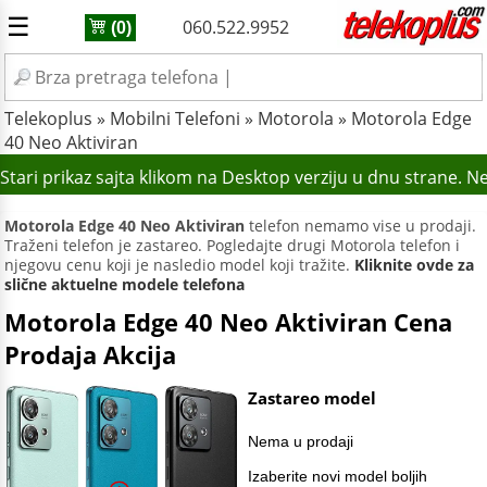
☰
060.522.9952
(0)
Telekoplus
»
Mobilni Telefoni
»
Motorola
»
Motorola Edge
40 Neo Aktiviran
tari prikaz sajta klikom na Desktop verziju u dnu strane. N
Motorola Edge 40 Neo Aktiviran
telefon nemamo vise u prodaji.
Traženi telefon je zastareo. Pogledajte drugi Motorola telefon i
njegovu cenu koji je nasledio model koji tražite.
Kliknite ovde za
slične aktuelne modele telefona
Motorola Edge 40 Neo Aktiviran Cena
Prodaja Akcija
Zastareo model
Nema u prodaji
Izaberite novi model boljih