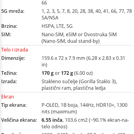
66
5G mreža:
1, 2, 3, 5, 7, 8, 20, 28, 38, 40, 41, 66, 77, 78
SA/NSA
Brzina:
HSPA, LTE, 5G
SIM:
Nano-SIM, eSIM or Dvostruka SIM
(Nano-SIM, dual stand-by)
Telo i izrada
Dimenzije:
159.6 x 72 x 7.9 mm (6.28 x 2.83 x 0.31
in)
Težina:
170 g
or
172 g
(6.00 oz)
Izrada:
Stakleno sučelje (Gorilla Staklo 3),
plastični ram, plastična ledja
Ekran
Tip ekrana:
P-OLED, 1B boja, 144Hz, HDR10+, 1300
nits (maximum)
Veličina ekrana:
6.55 inča
, 103.6 cm2 (~90.1% ekran-na-
telo odnos)