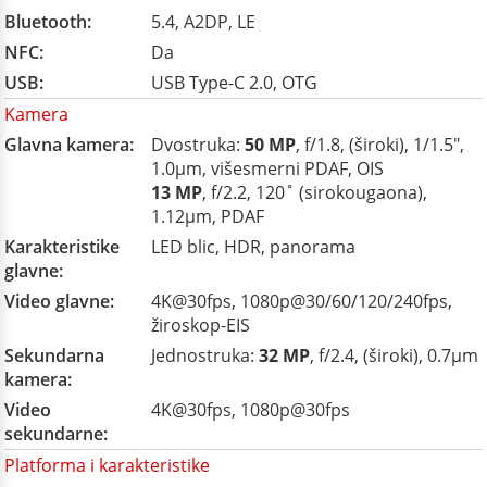
Bluetooth:
5.4, A2DP, LE
NFC:
Da
USB:
USB Type-C 2.0, OTG
Kamera
Glavna kamera:
Dvostruka:
50 MP
, f/1.8, (široki), 1/1.5",
1.0µm, višesmerni PDAF, OIS
13 MP
, f/2.2, 120˚ (sirokougaona),
1.12µm, PDAF
Karakteristike
LED blic, HDR, panorama
glavne:
Video glavne:
4K@30fps, 1080p@30/60/120/240fps,
žiroskop-EIS
Sekundarna
Jednostruka:
32 MP
, f/2.4, (široki), 0.7µm
kamera:
Video
4K@30fps, 1080p@30fps
sekundarne:
Platforma i karakteristike