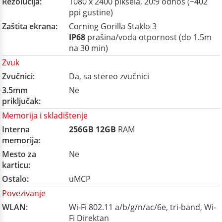
Rezolucija:
1080 x 2400 piksela, 20:9 odnos (~402
ppi gustine)
Zaštita ekrana:
Corning Gorilla Staklo 3
IP68
prašina/voda otpornost (do 1.5m
na 30 min)
Zvuk
Zvučnici:
Da, sa stereo zvučnici
3.5mm
Ne
priključak:
Memorija i skladištenje
Interna
256GB
12GB
RAM
memorija:
Mesto za
Ne
karticu:
Ostalo:
uMCP
Povezivanje
WLAN:
Wi-Fi 802.11 a/b/g/n/ac/6e, tri-band, Wi-
Fi Direktan