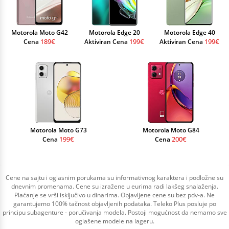
Motorola Moto G42
Motorola Edge 20
Motorola Edge 40
189€
199€
199€
Cena
Aktiviran Cena
Aktiviran Cena
Motorola Moto G73
Motorola Moto G84
199€
200€
Cena
Cena
Cene na sajtu i oglasnim porukama su informativnog karaktera i podložne su
dnevnim promenama. Cene su izražene u eurima radi lakšeg snalaženja.
Plaćanje se vrši isključivo u dinarima. Objavljene cene su bez pdv-a. Ne
garantujemo 100% tačnost objavljenih podataka. Teleko Plus posluje po
principu subagenture - poručivanja modela. Postoji mogućnost da nemamo sve
oglašene modele na lageru.