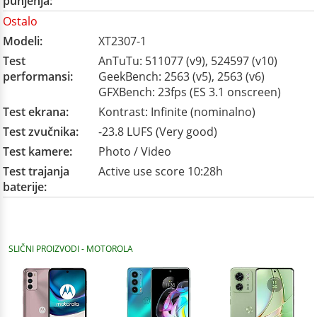
punjenja:
Ostalo
Modeli:
XT2307-1
Test
AnTuTu: 511077 (v9), 524597 (v10)
performansi:
GeekBench: 2563 (v5), 2563 (v6)
GFXBench: 23fps (ES 3.1 onscreen)
Test ekrana:
Kontrast: Infinite (nominalno)
Test zvučnika:
-23.8 LUFS (Very good)
Test kamere:
Photo / Video
Test trajanja
Active use score 10:28h
baterije:
SLIČNI PROIZVODI - MOTOROLA