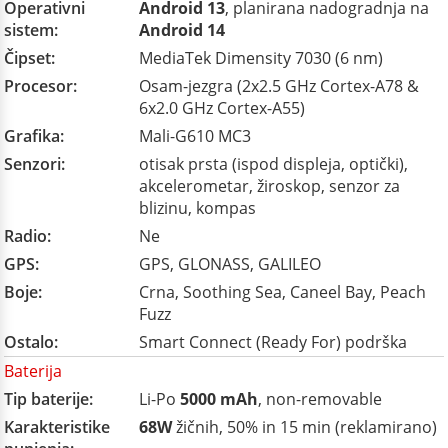
Operativni
Android 13
, planirana nadogradnja na
sistem:
Android 14
Čipset:
MediaTek Dimensity 7030 (6 nm)
Procesor:
Osam-jezgra (2x2.5 GHz Cortex-A78 &
6x2.0 GHz Cortex-A55)
Grafika:
Mali-G610 MC3
Senzori:
otisak prsta (ispod displeja, optički),
akcelerometar, žiroskop, senzor za
blizinu, kompas
Radio:
Ne
GPS:
GPS, GLONASS, GALILEO
Boje:
Crna, Soothing Sea, Caneel Bay, Peach
Fuzz
Ostalo:
Smart Connect (Ready For) podrška
Baterija
Tip baterije:
Li-Po
5000 mAh
, non-removable
Karakteristike
68W
žičnih, 50% in 15 min (reklamirano)