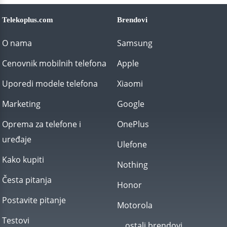
Telekoplus.com
Brendovi
O nama
Samsung
Cenovnik mobilnih telefona
Apple
Uporedi modele telefona
Xiaomi
Marketing
Google
Oprema za telefone i
OnePlus
uređaje
Ulefone
Kako kupiti
Nothing
Česta pitanja
Honor
Postavite pitanje
Motorola
Testovi
... ostali brendovi