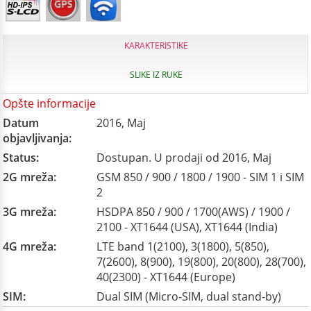
KARAKTERISTIKE
SLIKE IZ RUKE
Opšte informacije
Datum
2016, Maj
objavljivanja:
Status:
Dostupan. U prodaji od 2016, Maj
2G mreža:
GSM 850 / 900 / 1800 / 1900 - SIM 1 i SIM
2
3G mreža:
HSDPA 850 / 900 / 1700(AWS) / 1900 /
2100 - XT1644 (USA), XT1644 (India)
4G mreža:
LTE band 1(2100), 3(1800), 5(850),
7(2600), 8(900), 19(800), 20(800), 28(700),
40(2300) - XT1644 (Europe)
SIM:
Dual SIM (Micro-SIM, dual stand-by)