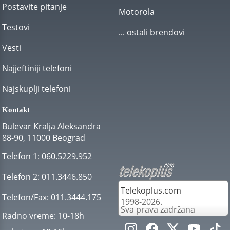
Postavite pitanje
Motorola
Testovi
... ostali brendovi
Vesti
Najjeftiniji telefoni
Najskuplji telefoni
Kontakt
Bulevar Kralja Aleksandra
88-90, 11000 Beograd
Telefon 1:
060.5229.952
Telefon 2:
011.3446.850
Telekoplus.com
Telefon/Fax:
011.3444.175
1998-2026.
Sva prava zadržana
Radno vreme:
10-18h