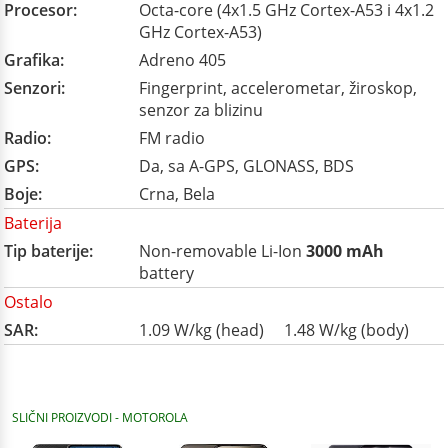
Procesor:
Octa-core (4x1.5 GHz Cortex-A53 i 4x1.2
GHz Cortex-A53)
Grafika:
Adreno 405
Senzori:
Fingerprint, accelerometar, žiroskop,
senzor za blizinu
Radio:
FM radio
GPS:
Da, sa A-GPS, GLONASS, BDS
Boje:
Crna, Bela
Baterija
Tip baterije:
Non-removable Li-Ion
3000 mAh
battery
Ostalo
SAR:
1.09 W/kg (head) 1.48 W/kg (body)
SLIČNI PROIZVODI - MOTOROLA