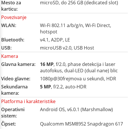
Mesto za
microSD, do 256 GB (dedicated slot)
karticu:
Povezivanje
WLAN:
Wi-Fi 802.11 a/b/g/n, Wi-Fi Direct,
hotspot
Bluetooth:
v4.1, A2DP, LE
USB:
microUSB v2.0, USB Host
Kamera
Glavna kamera:
16 MP
, f/2.0, phase detekcija i laser
autofokus, dual-LED (dual nane) blic
Video glavne:
1080p@30frejmova u sekundi, HDR
Sekundarna
5 MP
, f/2.2, auto-HDR
kamera:
Platforma i karakteristike
Operativni
Android OS, v6.0.1 (Marshmallow)
sistem:
Čipset:
Qualcomm MSM8952 Snapdragon 617