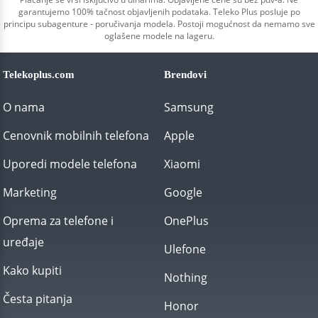
garantujemo 100% tačnost objavljenih podataka. Teleko Plus posluje po
principu subagenture - poručivanja modela. Postoji mogućnost da nemamo sve
oglašene modele na lageru.
Telekoplus.com
Brendovi
O nama
Samsung
Cenovnik mobilnih telefona
Apple
Uporedi modele telefona
Xiaomi
Marketing
Google
Oprema za telefone i
OnePlus
uređaje
Ulefone
Kako kupiti
Nothing
Česta pitanja
Honor