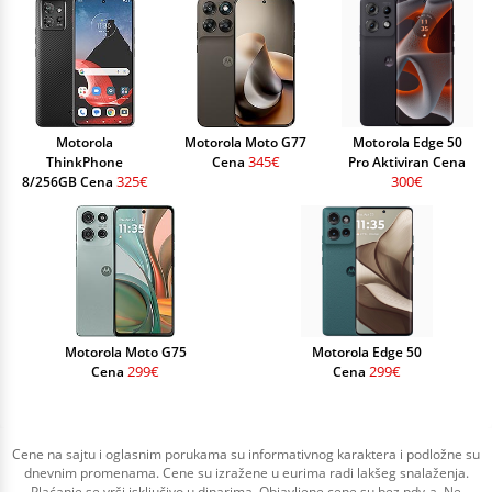
Motorola
Motorola Moto G77
Motorola Edge 50
345€
ThinkPhone
Cena
Pro Aktiviran Cena
325€
300€
8/256GB Cena
Motorola Moto G75
Motorola Edge 50
299€
299€
Cena
Cena
Cene na sajtu i oglasnim porukama su informativnog karaktera i podložne su
dnevnim promenama. Cene su izražene u eurima radi lakšeg snalaženja.
Plaćanje se vrši isključivo u dinarima. Objavljene cene su bez pdv-a. Ne