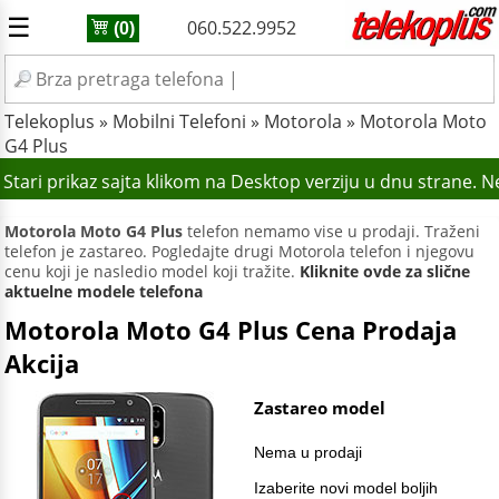
☰
060.522.9952
(0)
Telekoplus
»
Mobilni Telefoni
»
Motorola
»
Motorola Moto
G4 Plus
Stari prikaz sajta klikom na Desktop verziju u dnu strane. 
Motorola Moto G4 Plus
telefon nemamo vise u prodaji. Traženi
telefon je zastareo. Pogledajte drugi Motorola telefon i njegovu
cenu koji je nasledio model koji tražite.
Kliknite ovde za slične
aktuelne modele telefona
Motorola Moto G4 Plus Cena Prodaja
Akcija
Zastareo model
Nema u prodaji
Izaberite novi model boljih