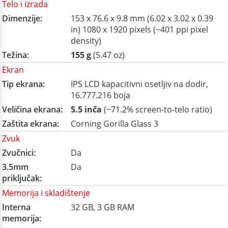
Telo i izrada
Dimenzije:
153 x 76.6 x 9.8 mm (6.02 x 3.02 x 0.39
in) 1080 x 1920 pixels (~401 ppi pixel
density)
Težina:
155 g
(5.47 oz)
Ekran
Tip ekrana:
IPS LCD kapacitivni osetljiv na dodir,
16.777.216 boja
Veličina ekrana:
5.5 inča
(~71.2% screen-to-telo ratio)
Zaštita ekrana:
Corning Gorilla Glass 3
Zvuk
Zvučnici:
Da
3.5mm
Da
priključak:
Memorija i skladištenje
Interna
32 GB, 3 GB RAM
memorija: