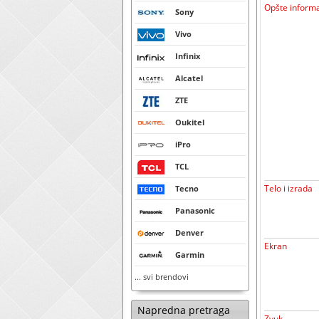
Opšte informa
Sony
Vivo
Infinix
Alcatel
ZTE
Oukitel
iPro
TCL
Telo i izrada
Tecno
Panasonic
Denver
Ekran
Garmin
... svi brendovi
Napredna pretraga
Zvuk