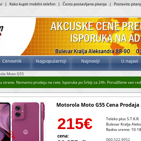
vi
|
Kako kupiti mobilni telefon
|
Često postavljana pitanja
|
Postavite pitan
Cenovnik
Najpopularniji
Najnoviji
U najavi
ola Moto G55
 strane. Nemamo prodaju na rate. Isporuka po Srbiji za 24h. Porudžbine van radno
Motorola Moto G55 Cena Prodaja 
215
€
Teleko plus S.T.K.R.
Bulevar Kralja Alek
Radno vreme: 10-18
cena:
060.522.9952