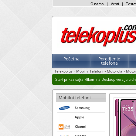
O nama
|
Vesti
|
Testo
Početna
Poredjenje
telefona
Telekoplus
»
Mobilni Telefoni
»
Motorola
»
Motor
Stari prikaz sajta klikom na Desktop verziju u dnu
Mobilni telefoni
Samsung
Apple
Xiaomi
Google