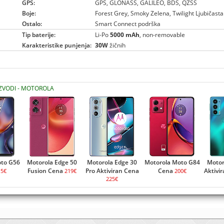
GPS:
GPS, GLONASS, GALILEO, BDS, QZSS
Boje:
Forest Grey, Smoky Zelena, Twilight Ljubičasta
Ostalo:
Smart Connect podrška
Tip baterije:
Li-Po
5000 mAh
, non-removable
Karakteristike punjenja:
30W
žičnih
IZVODI - MOTOROLA
oto G56
Motorola Edge 50
Motorola Edge 30
Motorola Moto G84
Motor
Fusion Cena
Pro Aktiviran Cena
Cena
Aktivi
15€
219€
200€
225€