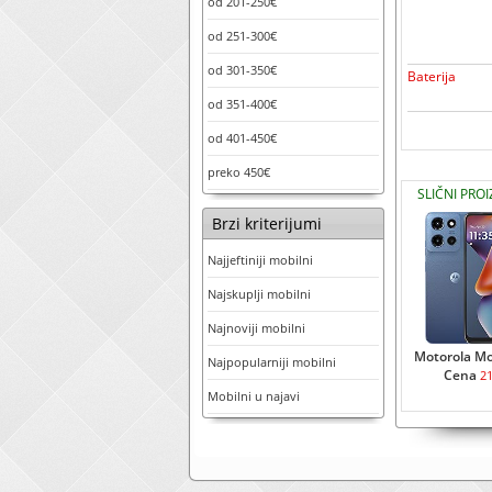
od 201-250€
od 251-300€
od 301-350€
Baterija
od 351-400€
od 401-450€
preko 450€
SLIČNI PRO
Brzi kriterijumi
Najjeftiniji mobilni
Najskuplji mobilni
Najnoviji mobilni
Motorola M
Najpopularniji mobilni
Cena
2
Mobilni u najavi