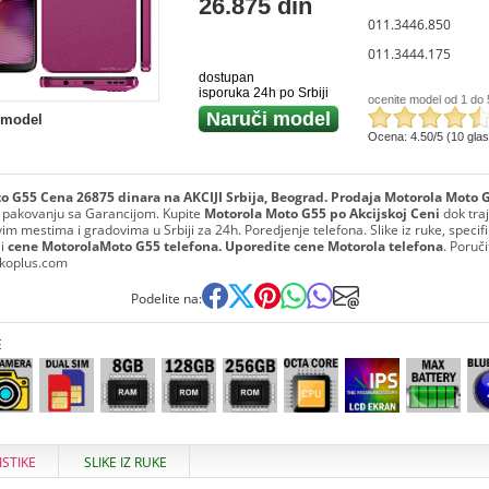
26.875 din
011.3446.850
011.3444.175
dostupan
isporuka 24h po Srbiji
ocenite model od 1 do 
Naruči model
 model
Ocena: 4.50/5 (10 gla
o G55 Cena 26875 dinara na AKCIJI Srbija, Beograd. Prodaja Motorola Moto 
 pakovanju sa Garancijom. Kupite
Motorola Moto G55 po Akcijskoj Ceni
dok traj
im mestima i gradovima u Srbiji za 24h. Poredjenje telefona. Slike iz ruke, specifi
 i
cene MotorolaMoto G55 telefona. Uporedite cene Motorola telefona
. Poruč
lekoplus.com
Podelite na:
E
ISTIKE
SLIKE IZ RUKE