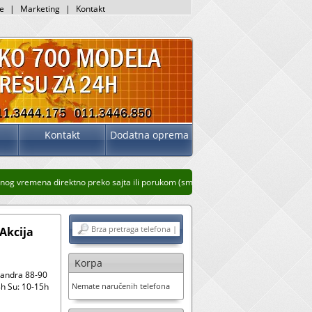
je
|
Marketing
|
Kontakt
Kontakt
Dodatna oprema
g vremena direktno preko sajta ili porukom (sms, whatsup, viber)
Stari prikaz sa
Akcija
Korpa
sandra 88-90
h Su: 10-15h
Nemate naručenih telefona