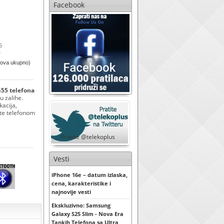
Facebook
5
sova ukupno)
G55 telefona
u zalihe.
kacija,
ite telefonom
Pratite @telekoplus
Vesti
iPhone 16e – datum izlaska,
cena, karakteristike i
najnovije vesti
Ekskluzivno: Samsung
Galaxy S25 Slim - Nova Era
Tankih Telefona sa Ultra