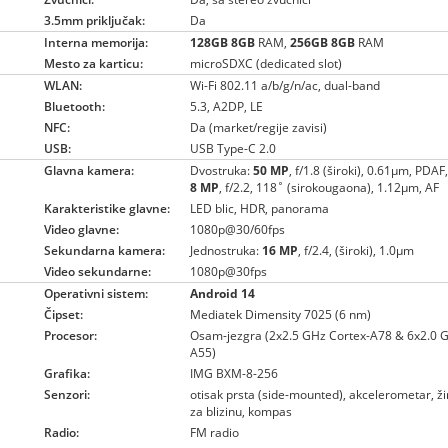
3.5mm priključak:
Da
Interna memorija:
128GB
8GB
RAM,
256GB
8GB
RAM
Mesto za karticu:
microSDXC (dedicated slot)
WLAN:
Wi-Fi 802.11 a/b/g/n/ac, dual-band
Bluetooth:
5.3, A2DP, LE
NFC:
Da (market/regije zavisi)
USB:
USB Type-C 2.0
Glavna kamera:
Dvostruka:
50 MP
, f/1.8 (široki), 0.61µm, PDAF
8 MP
, f/2.2, 118˚ (sirokougaona), 1.12µm, AF
Karakteristike glavne:
LED blic, HDR, panorama
Video glavne:
1080p@30/60fps
Sekundarna kamera:
Jednostruka:
16 MP
, f/2.4, (široki), 1.0µm
Video sekundarne:
1080p@30fps
Operativni sistem:
Android 14
Čipset:
Mediatek Dimensity 7025 (6 nm)
Procesor:
Osam-jezgra (2x2.5 GHz Cortex-A78 & 6x2.0 
A55)
Grafika:
IMG BXM-8-256
Senzori:
otisak prsta (side-mounted), akcelerometar, ž
za blizinu, kompas
Radio:
FM radio