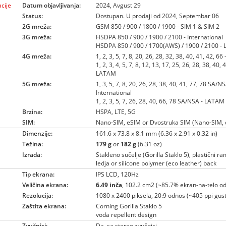
cije
Datum objavljivanja:
2024, Avgust 29
Status:
Dostupan. U prodaji od 2024, Septembar 06
2G mreža:
GSM 850 / 900 / 1800 / 1900 - SIM 1 & SIM 2
3G mreža:
HSDPA 850 / 900 / 1900 / 2100 - International
HSDPA 850 / 900 / 1700(AWS) / 1900 / 2100 -
4G mreža:
1, 2, 3, 5, 7, 8, 20, 26, 28, 32, 38, 40, 41, 42, 66
1, 2, 3, 4, 5, 7, 8, 12, 13, 17, 25, 26, 28, 38, 40, 
LATAM
5G mreža:
1, 3, 5, 7, 8, 20, 26, 28, 38, 40, 41, 77, 78 SA/NS
International
1, 2, 3, 5, 7, 26, 28, 40, 66, 78 SA/NSA - LATAM
Brzina:
HSPA, LTE, 5G
SIM:
Nano-SIM, eSIM or Dvostruka SIM (Nano-SIM, 
Dimenzije:
161.6 x 73.8 x 8.1 mm (6.36 x 2.91 x 0.32 in)
Težina:
179 g
or
182 g
(6.31 oz)
Izrada:
Stakleno sučelje (Gorilla Staklo 5), plastični ra
ledja or silicone polymer (eco leather) back
Tip ekrana:
IPS LCD, 120Hz
Veličina ekrana:
6.49 inča
, 102.2 cm2 (~85.7% ekran-na-telo o
Rezolucija:
1080 x 2400 piksela, 20:9 odnos (~405 ppi gust
Zaštita ekrana:
Corning Gorilla Staklo 5
voda repellent design
Zvučnici:
Da, sa stereo zvučnici