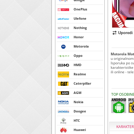
OnePlus
Ulefone
Nothing
Uporedi
Honor
Motorola
Motorola Mot
Oppo
u originalnom
Isporuka po sv
HMD
karakteristike
ili online - te
Realme
Caterpillar
AGM
TOP OSOBIN
Nokia
Doogee
HTC
KARAKTER
Huawei