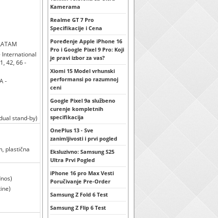
Kamerama
Realme GT 7 Pro
Specifikacije i Cena
Poređenje Apple iPhone 16
 LATAM
Pro i Google Pixel 9 Pro: Koji
 - International
je pravi izbor za vas?
41, 42, 66 -
Xiomi 15 Model vrhunski
performansi po razumnoj
A -
ceni
Google Pixel 9a službeno
curenje kompletnih
specifikacija
dual stand-by)
OnePlus 13 - Sve
zanimljivosti i prvi pogled
m, plastična
Eksluzivno: Samsung S25
Ultra Prvi Pogled
iPhone 16 pro Max Vesti
dnos)
Poručivanje Pre-Order
ine)
Samsung Z Fold 6 Test
Samsung Z Flip 6 Test