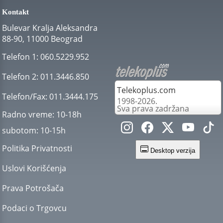
Kontakt
Bulevar Kralja Aleksandra
88-90, 11000 Beograd
Telefon 1:
060.5229.952
Telefon 2:
011.3446.850
Telekoplus.com
Telefon/Fax:
011.3444.175
1998-2026.
Sva prava zadržana
Radno vreme:
10-18h
subotom:
10-15h
Politika Privatnosti
Desktop verzija
Uslovi Korišćenja
Prava Potrošača
Podaci o Trgovcu