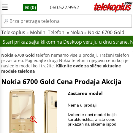
☰
060.522.9952
(0)
Telekoplus
»
Mobilni Telefoni
»
Nokia
»
Nokia 6700 Gold
Stari prikaz sajta klikom na Desktop verziju u dnu strane.
Nokia 6700 Gold
telefon nemamo vise u prodaji. Traženi telefon
je zastareo. Pogledajte drugi Nokia telefon i njegovu cenu koji je
nasledio model koji tražite.
Kliknite ovde za slične aktuelne
modele telefona
Nokia 6700 Gold Cena Prodaja Akcija
Zastareo model
Nema u prodaji
Izaberite novi model boljih
karakteristika, a iste cene
prikazan na slikama ispod