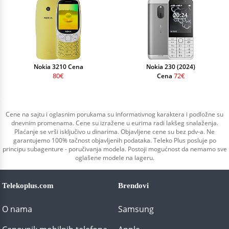
Nokia 3210 Cena
Nokia 230 (2024)
80€
72€
Cena
Cene na sajtu i oglasnim porukama su informativnog karaktera i podložne su
dnevnim promenama. Cene su izražene u eurima radi lakšeg snalaženja.
Plaćanje se vrši isključivo u dinarima. Objavljene cene su bez pdv-a. Ne
garantujemo 100% tačnost objavljenih podataka. Teleko Plus posluje po
principu subagenture - poručivanja modela. Postoji mogućnost da nemamo sve
oglašene modele na lageru.
Telekoplus.com
Brendovi
O nama
Samsung