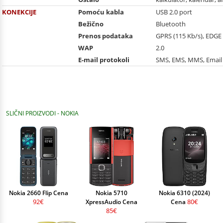
KONEKCIJE
Pomoću kabla
USB 2.0 port
Bežično
Bluetooth
Prenos podataka
GPRS (115 Kb/s), EDGE
WAP
2.0
E-mail protokoli
SMS, EMS, MMS, Email
SLIČNI PROIZVODI - NOKIA
Nokia 2660 Flip Cena
Nokia 5710
Nokia 6310 (2024)
92€
80€
XpressAudio Cena
Cena
85€