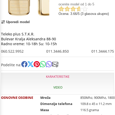
ocenite model od 1 do 5
Ocena: 3.66/5 (3 glasova ukupno)
Uporedi model
Teleko plus S.T.K.R.
Bulevar Kralja Aleksandra 88-90
Radno vreme: 10-18h Su: 10-15h
060.522.9952
011.3446.850
011.3444.175
Podelite na:
KARAKTERISTIKE
VIDEO
OSNOVNE OSOBINE
Mreža
850Mhz, 900Mhz, 180
Dimenzije telefona
109.8 x 45 x 11.2 mm
Masa
116.5 grama