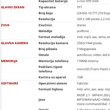
Kapacitet baterije
Li-Ion 970 mAh
GLAVNI EKRAN
Tip ekrana
TFT
Broj boja
(24-bit) 16.777.216 boj
Rezolucija
320 x 240 pixela 2.2 in
ZVUK
Zvučnici
stereo
Melodije
polifone
Format melodija
mid, mp3, aac, wma, 
GLAVNA KAMERA
Rezolucija kamere
2592x1944 pixela
Broj piksela
5 Megapixela
Ostalo
autofocus, video, led bl
MEMORIJA
Memorija telefona
170MB interna
Podržani tipovi
microSD (Trans Flash)
telefona
Kartica uz aparat
1GB
SOFTWARE
Operativni sistem
Fabricki
Formati fajlova
mid, amr, aac, wav, mp
MIDP 2.1 - MP4/H.263 p
Java
MP3/WAV/eAAC+/WMA pl
Voice command/dial - Fl
Ostalo
kalkulator, kalendar, a