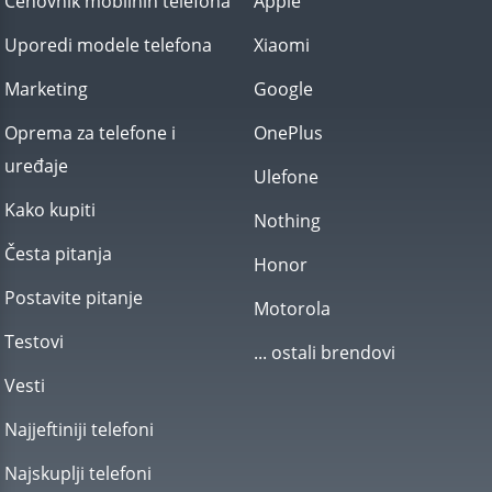
Cenovnik mobilnih telefona
Apple
Uporedi modele telefona
Xiaomi
Marketing
Google
Oprema za telefone i
OnePlus
uređaje
Ulefone
Kako kupiti
Nothing
Česta pitanja
Honor
Postavite pitanje
Motorola
Testovi
... ostali brendovi
Vesti
Najjeftiniji telefoni
Najskuplji telefoni