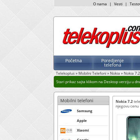
O nama
|
Vesti
|
Testo
Početna
Poredjenje
telefona
Telekoplus
»
Mobilni Telefoni
»
Nokia
»
Nokia 7.2
Stari prikaz sajta klikom na Desktop verziju u dnu 
Mobilni telefoni
Nokia 7.2
tele
njegovu cenu k
Samsung
Apple
Xiaomi
Google