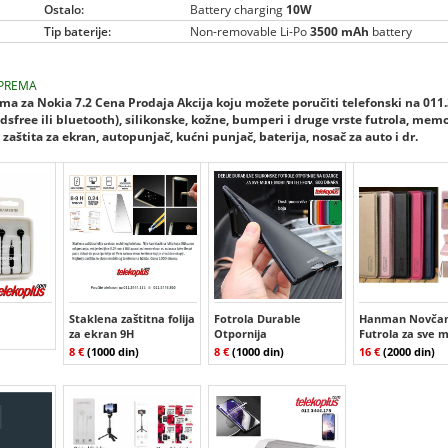
Ostalo:
Battery charging
10W
Tip baterije:
Non-removable Li-Po
3500 mAh
battery
PREMA
a za Nokia 7.2 Cena Prodaja Akcija koju možete poručiti telefonski na 011
dsfree ili bluetooth), silikonske, kožne, bumperi i druge vrste futrola, mem
zaštita za ekran, autopunjač, kućni punjač, baterija, nosač za auto i dr.
Staklena zaštitna folija
Fotrola Durable
Hanman Novčan
za ekran 9H
Otpornija
Futrola za sve 
8 €
(1000 din)
8 €
(1000 din)
16 €
(2000 din)