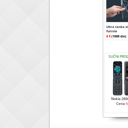
Ultra tanka s
futrola
8 €
(1000 din)
SLIČNI PROI
Nokia 2660
Cena
9