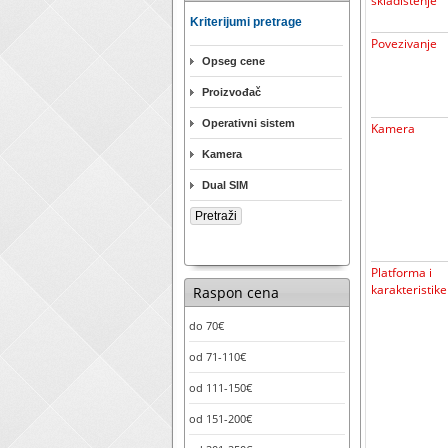
skladištenje
Kriterijumi pretrage
Povezivanje
Opseg cene
Proizvođač
Operativni sistem
Kamera
Kamera
Dual SIM
Platforma i
karakteristike
Raspon cena
do 70€
od 71-110€
od 111-150€
od 151-200€