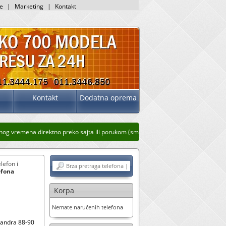
je
|
Marketing
|
Kontakt
Kontakt
Dodatna oprema
 vremena direktno preko sajta ili porukom (sms, whatsup, viber)
Stari prikaz sajt
lefon i
efona
Korpa
Nemate naručenih telefona
sandra 88-90