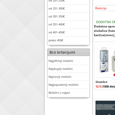
od 201-250€
Baterija
od 251-300€
od 301-350€
DODATNA O
od 351-400€
Dodatna oprem
slušalice (han
od 401-450€
kartice(mmc), 
preko 450€
Brzi kriterijumi
Najjeftiniji mobilni
Najskuplji mobilni
Najnoviji mobilni
Slusalice
Najpopularniji mobilni
12 €
(1500 din)
Mobilni u najavi