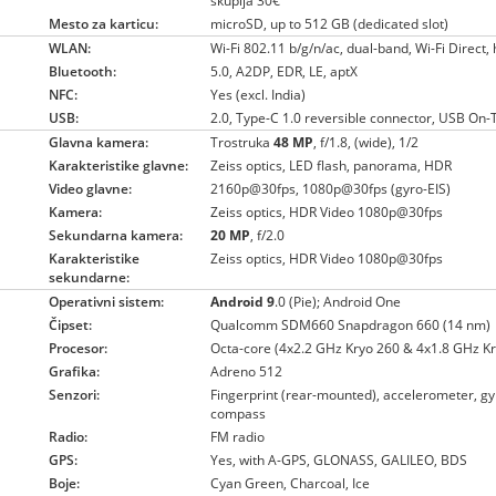
skuplja 30€
Mesto za karticu:
microSD, up to 512 GB (dedicated slot)
WLAN:
Wi-Fi 802.11 b/g/n/ac, dual-band, Wi-Fi Direct,
Bluetooth:
5.0, A2DP, EDR, LE, aptX
NFC:
Yes (excl. India)
USB:
2.0, Type-C 1.0 reversible connector, USB On
Glavna kamera:
Trostruka
48 MP
, f/1.8, (wide), 1/2
Karakteristike glavne:
Zeiss optics, LED flash, panorama, HDR
Video glavne:
2160p@30fps, 1080p@30fps (gyro-EIS)
Kamera:
Zeiss optics, HDR Video 1080p@30fps
Sekundarna kamera:
20 MP
, f/2.0
Karakteristike
Zeiss optics, HDR Video 1080p@30fps
sekundarne:
Operativni sistem:
Android 9
.0 (Pie); Android One
Čipset:
Qualcomm SDM660 Snapdragon 660 (14 nm)
Procesor:
Octa-core (4x2.2 GHz Kryo 260 & 4x1.8 GHz K
Grafika:
Adreno 512
Senzori:
Fingerprint (rear-mounted), accelerometer, gyr
compass
Radio:
FM radio
GPS:
Yes, with A-GPS, GLONASS, GALILEO, BDS
Boje:
Cyan Green, Charcoal, Ice