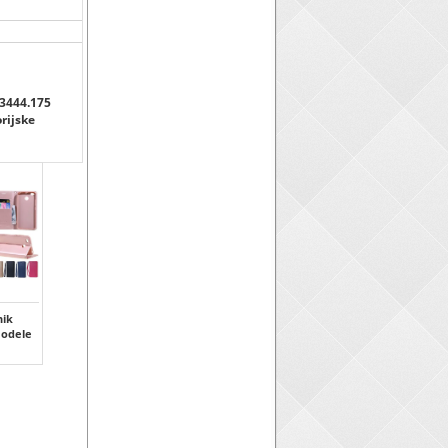
.3444.175
orijske
ik
modele