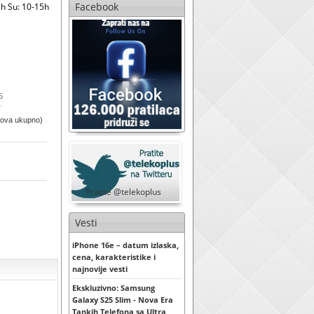
Facebook
h Su: 10-15h
5
sova ukupno)
Pratite @telekoplus
Vesti
iPhone 16e – datum izlaska,
cena, karakteristike i
najnovije vesti
Ekskluzivno: Samsung
Galaxy S25 Slim - Nova Era
Tankih Telefona sa Ultra