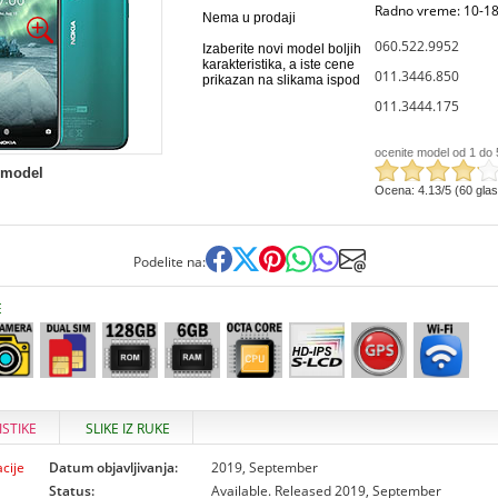
Radno vreme: 10-18
Nema u prodaji
060.522.9952
Izaberite novi model boljih
karakteristika, a iste cene
011.3446.850
prikazan na slikama ispod
011.3444.175
ocenite model od 1 do 
 model
Ocena: 4.13/5 (60 gla
Podelite na:
E
ISTIKE
SLIKE IZ RUKE
cije
Datum objavljivanja:
2019, September
Status:
Available. Released 2019, September