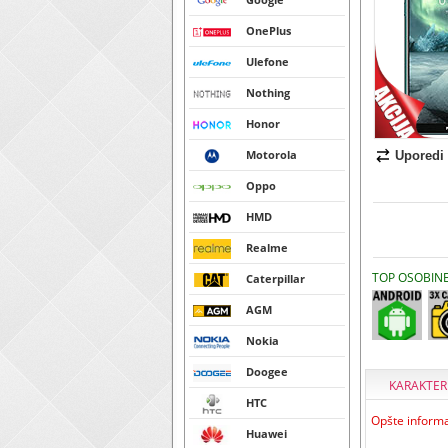
OnePlus
Ulefone
Nothing
Honor
Motorola
Uporedi
Oppo
HMD
Realme
TOP OSOBIN
Caterpillar
AGM
Nokia
Doogee
KARAKTER
HTC
Opšte informa
Huawei