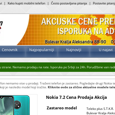
vi
|
Kako kupiti mobilni telefon
|
Često postavljana pitanja
|
Postavite pitan
Cenovnik
Najpopularniji
Najnoviji
U najavi
strane. Nemamo prodaju na rate. Isporuka po Srbiji za 24h. Porudžbine van radnog
fon nemamo vise u prodaji. Traženi telefon je zastareo. Pogledajte drugi Nokia te
oji je nasledio model koji tražite.
Kliknite ovde za slične aktuelne modele tel
Nokia 7.2 Cena Prodaja Akcija
Zastareo model
Teleko plus S.T.K.R.
Bulevar Kralja Alek