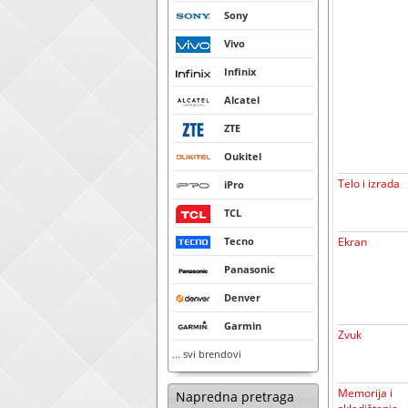
Sony
Vivo
Infinix
Alcatel
ZTE
Oukitel
Telo i izrada
iPro
TCL
Tecno
Ekran
Panasonic
Denver
Garmin
Zvuk
... svi brendovi
Memorija i
Napredna pretraga