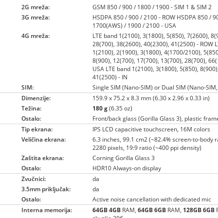
2G mreža:
GSM 850 / 900 / 1800 / 1900 - SIM 1 & SIM 2
3G mreža:
HSDPA 850 / 900 / 2100 - ROW HSDPA 850 / 90
1700(AWS) / 1900 / 2100 - USA
4G mreža:
LTE band 1(2100), 3(1800), 5(850), 7(2600), 8(
28(700), 38(2600), 40(2300), 41(2500) - ROW 
1(2100), 2(1900), 3(1800), 4(1700/2100), 5(850
8(900), 12(700), 17(700), 13(700), 28(700), 66
USA LTE band 1(2100), 3(1800), 5(850), 8(900)
41(2500) - IN
SIM:
Single SIM (Nano-SIM) or Dual SIM (Nano-SIM,
Dimenzije:
159.9 x 75.2 x 8.3 mm (6.30 x 2.96 x 0.33 in)
Težina:
180 g
(6.35 oz)
Ostalo:
Front/back glass (Gorilla Glass 3), plastic fram
Tip ekrana:
IPS LCD capacitive touchscreen, 16M colors
Veličina ekrana:
6.3 inches, 99.1 cm2 (~82.4% screen-to-body r
2280 pixels, 19:9 ratio (~400 ppi density)
Zaštita ekrana:
Corning Gorilla Glass 3
Ostalo:
HDR10 Always-on display
Zvučnici:
da
3.5mm priključak:
da
Ostalo:
Active noise cancellation with dedicated mic
Interna memorija:
64GB
4GB
RAM,
64GB
6GB
RAM,
128GB
6GB
R