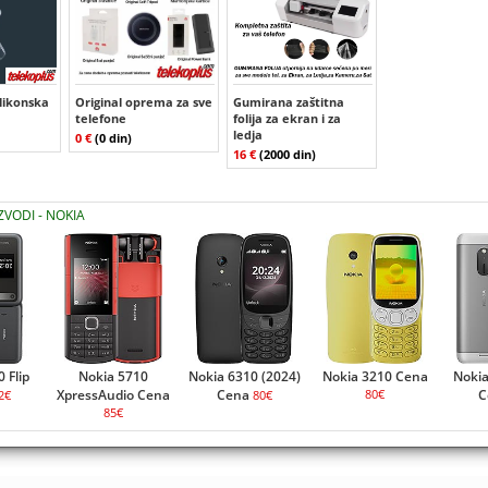
ilikonska
Original oprema za sve
Gumirana zaštitna
telefone
folija za ekran i za
ledja
0 €
(0 din)
16 €
(2000 din)
ZVODI - NOKIA
 Flip
Nokia 5710
Nokia 6310 (2024)
Nokia 3210 Cena
Nokia
XpressAudio Cena
Cena
80€
C
2€
80€
85€