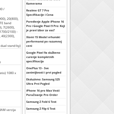
Kamerama
0 /
Realme GT 7 Pro
Specifikacije i Cena
900), 20(800),
Poređenje Apple iPhone 16
LTE band
Pro i Google Pixel 9 Pro: Koji
), 7(2600),
je pravi izbor za vas?
(1700/2100) -
, 40(2300),
Xiomi 15 Model vrhunski
performansi po razumnoj
 dual stand-by)
ceni
Google Pixel 9a službeno
curenje kompletnih
specifikacija
e
OnePlus 13 - Sve
zanimljivosti i prvi pogled
atio) 1080 x
Eksluzivno: Samsung S25
Ultra Prvi Pogled
iPhone 16 pro Max Vesti
Poručivanje Pre-Order
Samsung Z Fold 6 Test
Samsung Z Flip 6 Test
AM verzija