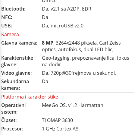
Direct
Bluetooth:
Da, v2.1 sa A2DP, EDR
NFC:
Da
USB:
Da, microUSB v2.0
Kamera
Glavna kamera:
8 MP
, 3264x2448 piksela, Carl Zeiss
optics, autofokus, dual LED blic,
Karakteristike
Geo-tagging, prepoznavanje lica, fokus
glavne:
na dodir
Video glavne:
Da, 720p@30frejmova u sekundi,
Sekundarna
Da
kamera:
Platforma i karakteristike
Operativni
MeeGo OS, v1.2 Harmattan
sistem:
Čipset:
TI OMAP 3630
Procesor:
1 GHz Cortex A8