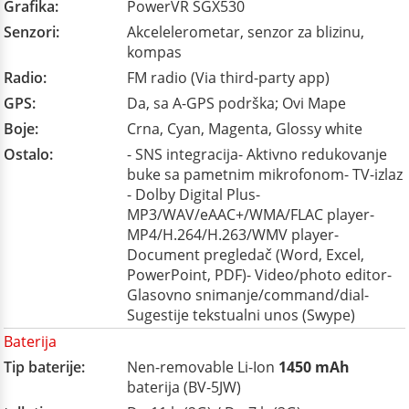
Grafika:
PowerVR SGX530
Senzori:
Akcelelerometar, senzor za blizinu,
kompas
Radio:
FM radio (Via third-party app)
GPS:
Da, sa A-GPS podrška; Ovi Mape
Boje:
Crna, Cyan, Magenta, Glossy white
Ostalo:
- SNS integracija- Aktivno redukovanje
buke sa pametnim mikrofonom- TV-izlaz
- Dolby Digital Plus-
MP3/WAV/eAAC+/WMA/FLAC player-
MP4/H.264/H.263/WMV player-
Document pregledač (Word, Excel,
PowerPoint, PDF)- Video/photo editor-
Glasovno snimanje/command/dial-
Sugestije tekstualni unos (Swype)
Baterija
Tip baterije:
Nen-removable Li-Ion
1450 mAh
baterija (BV-5JW)