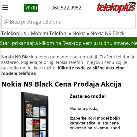
☰
060.522.9952
(0)
Telekoplus
»
Mobilni Telefoni
»
Nokia
»
Nokia N9 Black
tari prikaz sajta klikom na Desktop verziju u dnu strane. N
Nokia N9 Black
telefon nemamo vise u prodaji. Traženi telefon je
zastareo. Pogledajte drugi Nokia telefon i njegovu cenu koji je
nasledio model koji tražite.
Kliknite ovde za slične aktuelne
modele telefona
Nokia N9 Black Cena Prodaja Akcija
Zastareo model
Nema u prodaji
Izaberite novi model boljih
karakteristika, a iste cene
prikazan na slikama ispod