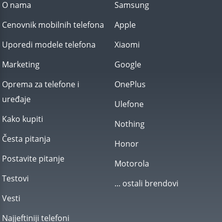
O nama
Samsung
Cenovnik mobilnih telefona
Apple
Uporedi modele telefona
Xiaomi
Marketing
Google
Oprema za telefone i
OnePlus
uređaje
Ulefone
Kako kupiti
Nothing
Česta pitanja
Honor
Postavite pitanje
Motorola
Testovi
... ostali brendovi
Vesti
Najjeftiniji telefoni