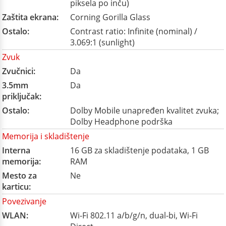
piksela po inču)
Zaštita ekrana:
Corning Gorilla Glass
Ostalo:
Contrast ratio: Infinite (nominal) /
3.069:1 (sunlight)
Zvuk
Zvučnici:
Da
3.5mm
Da
priključak:
Ostalo:
Dolby Mobile unapređen kvalitet zvuka;
Dolby Headphone podrška
Memorija i skladištenje
Interna
16 GB za skladištenje podataka, 1 GB
memorija:
RAM
Mesto za
Ne
karticu:
Povezivanje
WLAN:
Wi-Fi 802.11 a/b/g/n, dual-bi, Wi-Fi