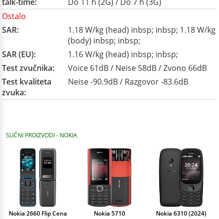
talk-time:
Do 11 h (2G) / Do 7 h (3G)
Ostalo
SAR:
1.18 W/kg (head) inbsp; inbsp; 1.18 W/kg
(body) inbsp; inbsp;
SAR (EU):
1.16 W/kg (head) inbsp; inbsp;
Test zvučnika:
Voice 61dB / Neise 58dB / Zvono 66dB
Test kvaliteta
Neise -90.9dB / Razgovor -83.6dB
zvuka:
SLIČNI PROIZVODI - NOKIA
Nokia 2660 Flip Cena
Nokia 5710
Nokia 6310 (2024)