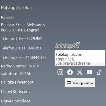
Najskuplji telefoni
Kontakt
Bulevar Kralja Aleksandra
88-90, 11000 Beograd
Telefon 1:
060.5229.952
Telefon 2:
011.3446.850
Telekoplus.com
Telefon/Fax:
011.3444.175
1998-2026.
Sva prava zadržana
Radno vreme:
10-18h
subotom:
10-15h
Politika Privatnosti
Desktop verzija
Uslovi Korišćenja
Prava Potrošača