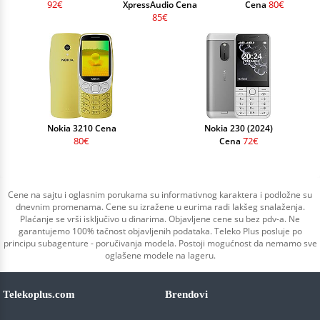
92€
80€
XpressAudio Cena
Cena
85€
Nokia 3210 Cena
Nokia 230 (2024)
80€
72€
Cena
Cene na sajtu i oglasnim porukama su informativnog karaktera i podložne su
dnevnim promenama. Cene su izražene u eurima radi lakšeg snalaženja.
Plaćanje se vrši isključivo u dinarima. Objavljene cene su bez pdv-a. Ne
garantujemo 100% tačnost objavljenih podataka. Teleko Plus posluje po
principu subagenture - poručivanja modela. Postoji mogućnost da nemamo sve
oglašene modele na lageru.
Telekoplus.com
Brendovi