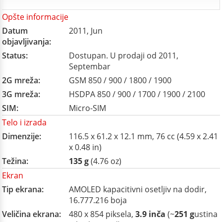
Opšte informacije
Datum
2011, Jun
objavljivanja:
Status:
Dostupan. U prodaji od 2011,
Septembar
2G mreža:
GSM 850 / 900 / 1800 / 1900
3G mreža:
HSDPA 850 / 900 / 1700 / 1900 / 2100
SIM:
Micro-SIM
Telo i izrada
Dimenzije:
116.5 x 61.2 x 12.1 mm, 76 cc (4.59 x 2.41
x 0.48 in)
Težina:
135 g
(4.76 oz)
Ekran
Tip ekrana:
AMOLED kapacitivni osetljiv na dodir,
16.777.216 boja
Veličina ekrana:
480 x 854 piksela,
3.9 inča
(~
251 g
ustina