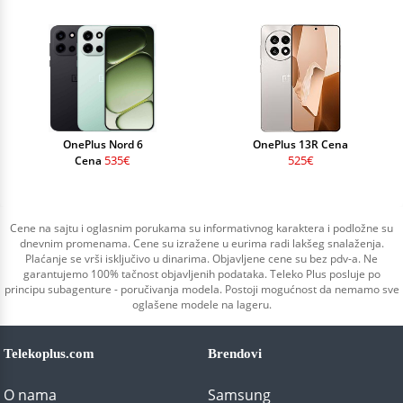
OnePlus Nord 6
OnePlus 13R Cena
535€
525€
Cena
Cene na sajtu i oglasnim porukama su informativnog karaktera i podložne su
dnevnim promenama. Cene su izražene u eurima radi lakšeg snalaženja.
Plaćanje se vrši isključivo u dinarima. Objavljene cene su bez pdv-a. Ne
garantujemo 100% tačnost objavljenih podataka. Teleko Plus posluje po
principu subagenture - poručivanja modela. Postoji mogućnost da nemamo sve
oglašene modele na lageru.
Telekoplus.com
Brendovi
O nama
Samsung