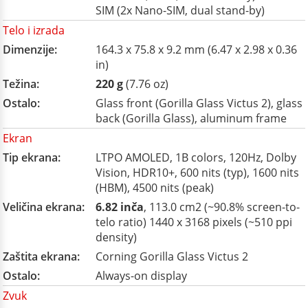
SIM (2x Nano-SIM, dual stand-by)
Telo i izrada
Dimenzije:
164.3 x 75.8 x 9.2 mm (6.47 x 2.98 x 0.36
in)
Težina:
220 g
(7.76 oz)
Ostalo:
Glass front (Gorilla Glass Victus 2), glass
back (Gorilla Glass), aluminum frame
Ekran
Tip ekrana:
LTPO AMOLED, 1B colors, 120Hz, Dolby
Vision, HDR10+, 600 nits (typ), 1600 nits
(HBM), 4500 nits (peak)
Veličina ekrana:
6.82 inča
, 113.0 cm2 (~90.8% screen-to-
telo ratio) 1440 x 3168 pixels (~510 ppi
density)
Zaštita ekrana:
Corning Gorilla Glass Victus 2
Ostalo:
Always-on display
Zvuk