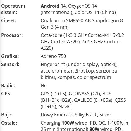
Operativni
Android 14
, OxygenOS 14
sistem:
(International), ColorOS 14 (China)
Čipset:
Qualcomm SM8650-AB Snapdragon 8
Gen 3 (4 nm)
Procesor:
Octa-core (1x3.3 GHz Cortex-X4 i 5x3.2
GHz Cortex-A720 i 2x2.3 GHz Cortex-
A520)
Grafika:
Adreno 750
Senzori:
Fingerprint (under display, optički),
accelerometar, žiroskop, senzor za
blizinu, kompas, color spectrum
Radio:
Ne
GPS:
GPS (L1+L5), GLONASS (G1), BDS
(B1I+B1c+B2a), GALILEO (E1+E5a), QZSS
(L1+L5), NavIC
Boje:
Flowy Emerald, Silky Black, Silver
Ostalo:
Charging
100W
wired, PD, QC, 1-100% in
26 min (International)
80W
wired, PD,