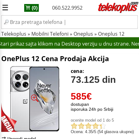
☰
060.522.9952
(0)
Telekoplus
»
Mobilni Telefoni
»
Oneplus
»
Oneplus 12
ari prikaz sajta klikom na Desktop verziju u dnu strane. Ne
OnePlus 12 Cena Prodaja Akcija
cena:
73.125 din
585
€
dostupan
isporuka 24h po Srbiji
ocenite model od 1 do 5
Ocena: 4.35/5 (54 glasova ukupno)
Uporedi model