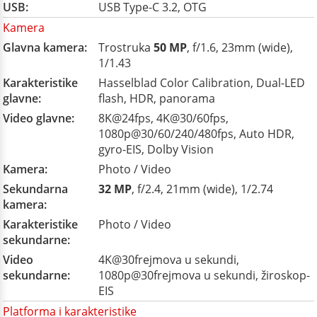
USB:
USB Type-C 3.2, OTG
Kamera
Glavna kamera:
Trostruka
50 MP
, f/1.6, 23mm (wide),
1/1.43
Karakteristike
Hasselblad Color Calibration, Dual-LED
glavne:
flash, HDR, panorama
Video glavne:
8K@24fps, 4K@30/60fps,
1080p@30/60/240/480fps, Auto HDR,
gyro-EIS, Dolby Vision
Kamera:
Photo / Video
Sekundarna
32 MP
, f/2.4, 21mm (wide), 1/2.74
kamera:
Karakteristike
Photo / Video
sekundarne:
Video
4K@30frejmova u sekundi,
sekundarne:
1080p@30frejmova u sekundi, žiroskop-
EIS
Platforma i karakteristike