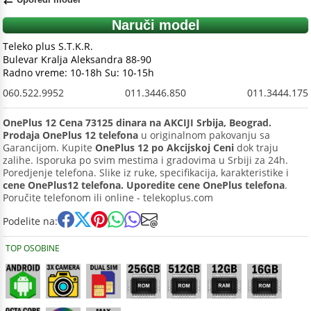
Naruči model
Teleko plus S.T.K.R.
Bulevar Kralja Aleksandra 88-90
Radno vreme: 10-18h Su: 10-15h
060.522.9952
011.3446.850
011.3444.175
OnePlus 12 Cena 73125 dinara na AKCIJI Srbija, Beograd.
Prodaja OnePlus 12 telefona
u originalnom pakovanju sa
Garancijom. Kupite
OnePlus 12 po Akcijskoj Ceni
dok traju
zalihe. Isporuka po svim mestima i gradovima u Srbiji za 24h.
Poredjenje telefona. Slike iz ruke, specifikacija, karakteristike i
cene OnePlus12 telefona. Uporedite cene OnePlus telefona
.
Poručite telefonom ili online - telekoplus.com
Podelite na:
TOP OSOBINE