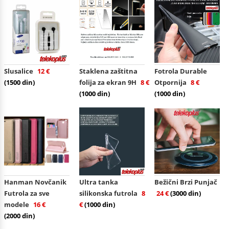
Slusalice
12 €
Staklena zaštitna
Fotrola Durable
(1500 din)
folija za ekran 9H
8 €
Otpornija
8 €
(1000 din)
(1000 din)
Hanman Novčanik
Ultra tanka
Bežični Brzi Punjač
Futrola za sve
silikonska futrola
8
24 €
(3000 din)
modele
16 €
€
(1000 din)
(2000 din)