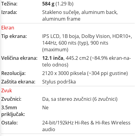
Težina:
584 g
(1.29 lb)
Izrada:
Stakleno sučelje, aluminum back,
aluminum frame
Ekran
Tip ekrana:
IPS LCD, 1B boja, Dolby Vision, HDR10+,
144Hz, 600 nits (typ), 900 nits
(maximum)
Veličina ekrana:
12.1 inča
, 445.2 cm2 (~84.9% ekran-na-
telo odnos)
Rezolucija:
2120 x 3000 piksela (~304 ppi gustine)
Zaštita ekrana:
Stylus podrška
Zvuk
Zvučnici:
Da, sa stereo zvučnici (6 zvučnici)
3.5mm
Ne
priključak:
Ostalo:
24-bit/192kHz Hi-Res & Hi-Res Wireless
audio