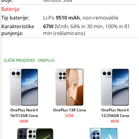
Boje:
Nimbus Siva
Baterija
Tip baterije:
Li-Po
9510 mAh
, non-removable
Karakteristike
67W
žičnih, 64% in 30 min, 100% in 81
punjenja:
min (reklamirano)
SLIČNI PROIZVODI - ONEPLUS
OnePlus Nord 4
OnePlus 13R Cena
OnePlus Nord 4
525€
16/512GB Cena
12/256GB Cena
499€
465€