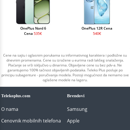
OnePlus Nord 6
OnePlus 12R Cena
535€
540€
Cena
Cene na sajtu i oglasnim porukama su informativnog karaktera i podložne su
dnevnim promenama. Cene su izražene u eurima radi lakšeg snalaženja.
Plaćanje se vrši isključivo u dinarima. Objavljene cene su bez pdv-a. Ne
garantujemo 100% tačnost objavljenih podataka. Teleko Plus posluje po
principu subagenture - poručivanja modela. Postoji mogućnost da nemamo sve
oglašene modele na lageru.
Telekoplus.com
Brendovi
O nama
Samsung
Cenovnik mobilnih telefona
Apple