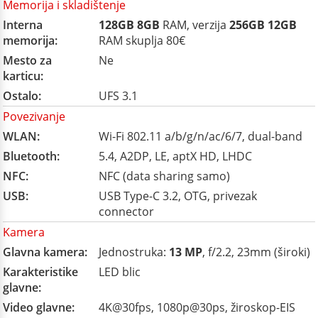
Memorija i skladištenje
Interna
128GB
8GB
RAM, verzija
256GB
12GB
memorija:
RAM skuplja 80€
Mesto za
Ne
karticu:
Ostalo:
UFS 3.1
Povezivanje
WLAN:
Wi-Fi 802.11 a/b/g/n/ac/6/7, dual-band
Bluetooth:
5.4, A2DP, LE, aptX HD, LHDC
NFC:
NFC (data sharing samo)
USB:
USB Type-C 3.2, OTG, privezak
connector
Kamera
Glavna kamera:
Jednostruka:
13 MP
, f/2.2, 23mm (široki)
Karakteristike
LED blic
glavne:
Video glavne:
4K@30fps, 1080p@30ps, žiroskop-EIS