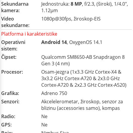
Sekundarna
Jednostruka:
8 MP
, f/2.3, (široki), 1/4.0",
kamera:
1.12µm
Video
1080p@30fps, žiroskop-EIS
sekundarne:
Platforma i karakteristike
Operativni
Android 14
, OxygenOS 14.1
sistem:
Čipset:
Qualcomm SM8650-AB Snapdragon 8
Gen 3 (4 nm)
Procesor:
Osam-jezgra (1x3.3 GHz Cortex-X4 &
3x3.2 GHz Cortex-A720 & 2x3.0 GHz
Cortex-A720 & 2x2.3 GHz Cortex-A520)
Grafika:
Adreno 750
Senzori:
Akcelelerometar, žiroskop, senzor za
blizinu (accessories samo), kompas
Radio:
Ne
GPS:
Ne