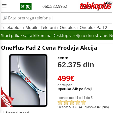
☰
060.522.9952
(0)
Telekoplus
»
Mobilni Telefoni
»
Oneplus
»
Oneplus Pad 2
Stari prikaz sajta klikom na Desktop verziju u dnu strane. 
OnePlus Pad 2 Cena Prodaja Akcija
cena:
62.375 din
499
€
dostupan
isporuka 24h po Srbiji
ocenite model od 1 do 5
Ocena: 5.00/5 (41 glasova ukupno)
Uporedi model