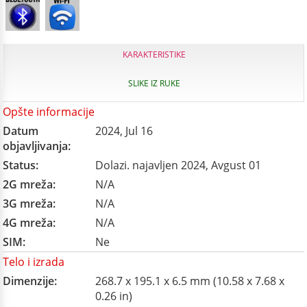
KARAKTERISTIKE
SLIKE IZ RUKE
Opšte informacije
Datum
2024, Jul 16
objavljivanja:
Status:
Dolazi. najavljen 2024, Avgust 01
2G mreža:
N/A
3G mreža:
N/A
4G mreža:
N/A
SIM:
Ne
Telo i izrada
Dimenzije:
268.7 x 195.1 x 6.5 mm (10.58 x 7.68 x
0.26 in)