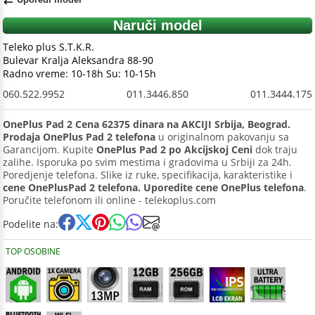
Naruči model
Teleko plus S.T.K.R.
Bulevar Kralja Aleksandra 88-90
Radno vreme: 10-18h Su: 10-15h
060.522.9952
011.3446.850
011.3444.175
OnePlus Pad 2 Cena 62375 dinara na AKCIJI Srbija, Beograd.
Prodaja OnePlus Pad 2 telefona
u originalnom pakovanju sa
Garancijom. Kupite
OnePlus Pad 2 po Akcijskoj Ceni
dok traju
zalihe. Isporuka po svim mestima i gradovima u Srbiji za 24h.
Poredjenje telefona. Slike iz ruke, specifikacija, karakteristike i
cene OnePlusPad 2 telefona. Uporedite cene OnePlus telefona
.
Poručite telefonom ili online - telekoplus.com
Podelite na:
TOP OSOBINE