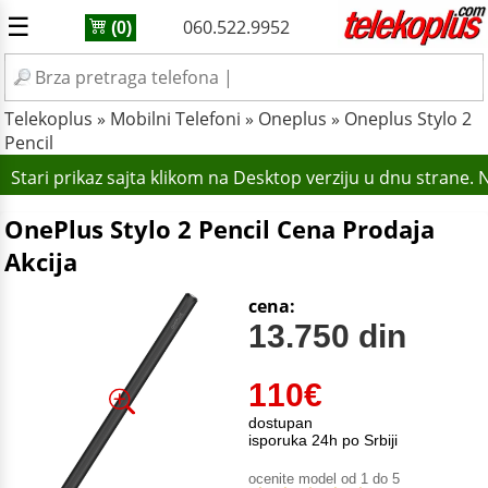
☰
060.522.9952
(0)
Telekoplus
»
Mobilni Telefoni
»
Oneplus
»
Oneplus Stylo 2
Pencil
Stari prikaz sajta klikom na Desktop verziju u dnu strane
OnePlus Stylo 2 Pencil Cena Prodaja
Akcija
cena:
13.750 din
110
€
dostupan
isporuka 24h po Srbiji
ocenite model od 1 do 5