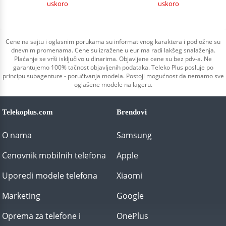
uskoro
uskoro
Cene na sajtu i oglasnim porukama su informativnog karaktera i podložne su
dnevnim promenama. Cene su izražene u eurima radi lakšeg snalaženja.
Plaćanje se vrši isključivo u dinarima. Objavljene cene su bez pdv-a. Ne
garantujemo 100% tačnost objavljenih podataka. Teleko Plus posluje po
principu subagenture - poručivanja modela. Postoji mogućnost da nemamo sve
oglašene modele na lageru.
Telekoplus.com
Brendovi
O nama
Samsung
Cenovnik mobilnih telefona
Apple
Uporedi modele telefona
Xiaomi
Marketing
Google
Oprema za telefone i
OnePlus