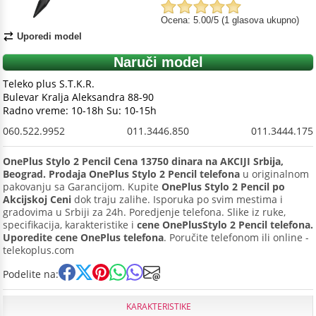
Ocena: 5.00/5 (1 glasova ukupno)
Uporedi model
Naruči model
Teleko plus S.T.K.R.
Bulevar Kralja Aleksandra 88-90
Radno vreme: 10-18h Su: 10-15h
060.522.9952
011.3446.850
011.3444.175
OnePlus Stylo 2 Pencil Cena 13750 dinara na AKCIJI Srbija,
Beograd. Prodaja OnePlus Stylo 2 Pencil telefona
u originalnom
pakovanju sa Garancijom. Kupite
OnePlus Stylo 2 Pencil po
Akcijskoj Ceni
dok traju zalihe. Isporuka po svim mestima i
gradovima u Srbiji za 24h. Poredjenje telefona. Slike iz ruke,
specifikacija, karakteristike i
cene OnePlusStylo 2 Pencil telefona.
Uporedite cene OnePlus telefona
. Poručite telefonom ili online -
telekoplus.com
Podelite na:
KARAKTERISTIKE