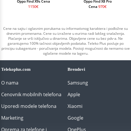
Oppo Find X9s Cena
Oppo Find X8 Pro
1150€
970€
Cena
Cene na sajtu i oglasnim porukama su informativnog karaktera i podložne su
dnevnim promenama. Cene su izražene u eurima radi lakšeg snalaženja.
Plaćanje se vrši isključivo u dinarima. Objavljene cene su bez pdv-a. Ne
garantujemo 100% tačnost objavljenih podataka. Teleko Plus posluje po
principu subagenture - poručivanja modela. Postoji mogućnost da nemamo sve
oglašene modele na lageru.
Telekoplus.com
Brendovi
O nama
Samsung
Cenovnik mobilnih telefona
Apple
Uporedi modele telefona
Xiaomi
Marketing
Google
Oprema za telefone i
OnePlus