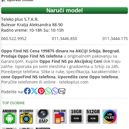
Naruči model
Teleko plus S.T.K.R.
Bulevar Kralja Aleksandra 88-90
Radno vreme: 10-18h Su: 10-15h
060.522.9952
011.3446.850
011.3444.175
Oppo Find N5 Cena 199875 dinara na AKCIJI Srbija, Beograd.
Prodaja Oppo Find N5 telefona
u originalnom pakovanju sa
Garancijom. Kupite
Oppo Find N5 po Akcijskoj Ceni
dok traju
zalihe. Isporuka po svim mestima i gradovima u Srbiji za 24h.
Poredjenje telefona. Slike iz ruke, specifikacija, karakteristike i
cene OppoFind N5 telefona. Uporedite cene Oppo telefona
.
Poručite telefonom ili online - telekoplus.com
Podelite na:
TOP OSOBINE