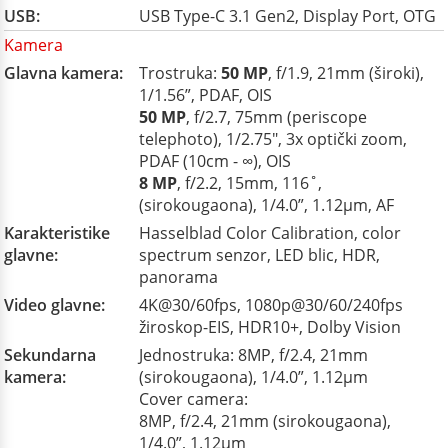
USB:
USB Type-C 3.1 Gen2, Display Port, OTG
Kamera
Glavna kamera:
Trostruka:
50 MP
, f/1.9, 21mm (široki),
1/1.56”, PDAF, OIS
50 MP
, f/2.7, 75mm (periscope
telephoto), 1/2.75", 3x optički zoom,
PDAF (10cm - ∞), OIS
8 MP
, f/2.2, 15mm, 116˚,
(sirokougaona), 1/4.0”, 1.12µm, AF
Karakteristike
Hasselblad Color Calibration, color
glavne:
spectrum senzor, LED blic, HDR,
panorama
Video glavne:
4K@30/60fps, 1080p@30/60/240fps
žiroskop-EIS, HDR10+, Dolby Vision
Sekundarna
Jednostruka: 8MP, f/2.4, 21mm
kamera:
(sirokougaona), 1/4.0”, 1.12µm
Cover camera:
8MP, f/2.4, 21mm (sirokougaona),
1/4.0”, 1.12µm