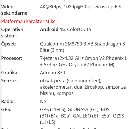
Video
4K@30fps, 1080p@30fps, žiroskop-EIS
sekundarne:
Platforma i karakteristike
Operativni
Android 15
, ColorOS 15
sistem:
Čipset:
Qualcomm SM8750-3-AB Snapdragon 8
Elite (3 nm)
Procesor:
7-jezgra (2x4.32 GHz Oryon V2 Phoenix L
+ 5x3.53 GHz Oryon V2 Phoenix M)
Grafika:
Adreno 830
Senzori:
otisak prsta (side-mounted),
akcelerometar, dual žiroskop, senzor za
blizinu, kompas
Radio:
Ne
GPS:
GPS (L1+L5), GLONASS (G1), BDS
(B1I+B1c+B2a), GALILEO (E1+E5a), QZSS
(L1+L5)