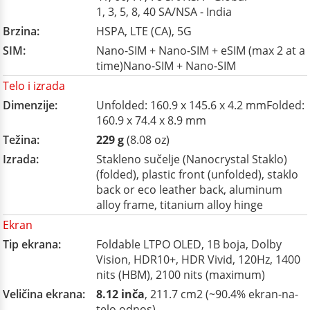
1, 3, 5, 8, 40 SA/NSA - India
Brzina:
HSPA, LTE (CA), 5G
SIM:
Nano-SIM + Nano-SIM + eSIM (max 2 at a
time)Nano-SIM + Nano-SIM
Telo i izrada
Dimenzije:
Unfolded: 160.9 x 145.6 x 4.2 mmFolded:
160.9 x 74.4 x 8.9 mm
Težina:
229 g
(8.08 oz)
Izrada:
Stakleno sučelje (Nanocrystal Staklo)
(folded), plastic front (unfolded), staklo
back or eco leather back, aluminum
alloy frame, titanium alloy hinge
Ekran
Tip ekrana:
Foldable LTPO OLED, 1B boja, Dolby
Vision, HDR10+, HDR Vivid, 120Hz, 1400
nits (HBM), 2100 nits (maximum)
Veličina ekrana:
8.12 inča
, 211.7 cm2 (~90.4% ekran-na-
telo odnos)