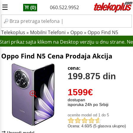
☰
060.522.9952
(0)
Telekoplus
»
Mobilni Telefoni
»
Oppo
»
Oppo Find N5
tari prikaz sajta klikom na Desktop verziju u dnu strane. N
Oppo Find N5 Cena Prodaja Akcija
cena:
199.875 din
1599
€
dostupan
isporuka 24h po Srbiji
ocenite model od 1 do 5
Ocena: 4.60/5 (5 glasova ukupno)
Uporedi model