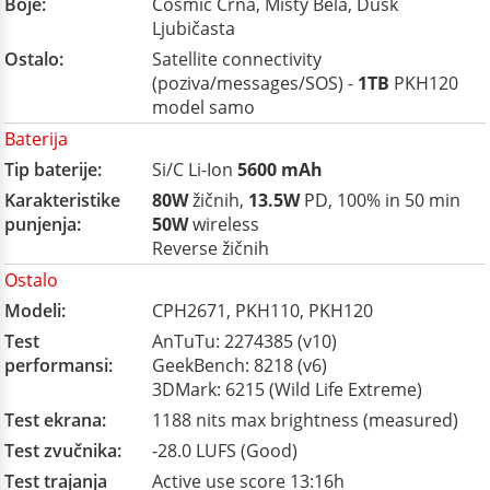
Boje:
Cosmic Crna, Misty Bela, Dusk
Ljubičasta
Ostalo:
Satellite connectivity
(poziva/messages/SOS) -
1TB
PKH120
model samo
Baterija
Tip baterije:
Si/C Li-Ion
5600 mAh
Karakteristike
80W
žičnih,
13.5W
PD, 100% in 50 min
punjenja:
50W
wireless
Reverse žičnih
Ostalo
Modeli:
CPH2671, PKH110, PKH120
Test
AnTuTu: 2274385 (v10)
performansi:
GeekBench: 8218 (v6)
3DMark: 6215 (Wild Life Extreme)
Test ekrana:
1188 nits max brightness (measured)
Test zvučnika:
-28.0 LUFS (Good)
Test trajanja
Active use score 13:16h