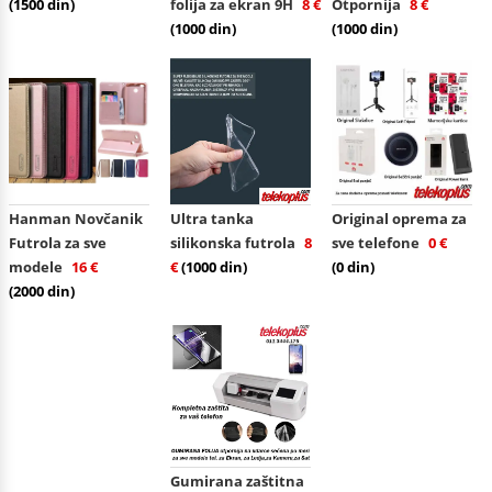
(1500 din)
folija za ekran 9H
8 €
Otpornija
8 €
(1000 din)
(1000 din)
Hanman Novčanik
Ultra tanka
Original oprema za
Futrola za sve
silikonska futrola
8
sve telefone
0 €
modele
16 €
€
(1000 din)
(0 din)
(2000 din)
Gumirana zaštitna