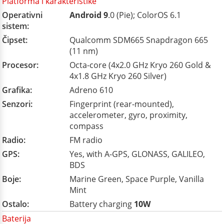
Platforma i karakteristike
Operativni
Android 9
.0 (Pie); ColorOS 6.1
sistem:
Čipset:
Qualcomm SDM665 Snapdragon 665
(11 nm)
Procesor:
Octa-core (4x2.0 GHz Kryo 260 Gold &
4x1.8 GHz Kryo 260 Silver)
Grafika:
Adreno 610
Senzori:
Fingerprint (rear-mounted),
accelerometer, gyro, proximity,
compass
Radio:
FM radio
GPS:
Yes, with A-GPS, GLONASS, GALILEO,
BDS
Boje:
Marine Green, Space Purple, Vanilla
Mint
Ostalo:
Battery charging
10W
Baterija