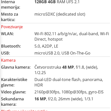
Interna
128GB
4GB
RAM UFS 2.1
memorija:
Mesto za
microSDXC (dedicated slot)
karticu:
Povezivanje
WLAN:
Wi-Fi 802.11 a/b/g/n/ac, dual-band, Wi-Fi
Direct, hotspot
Bluetooth:
5.0, A2DP, LE
USB:
microUSB 2.0, USB On-The-Go
Kamera
Glavna kamera:
Četvorostruka
48 MP
, f/1.8, (wide),
1/2.25
Karakteristike
Dual-LED dual-tone flash, panorama,
glavne:
HDR
Video glavne:
2160p@30fps, 1080p@30fps, gyro-EIS
Sekundarna
16 MP
, f/2.0, 26mm (wide), 1/3.1
kamera: