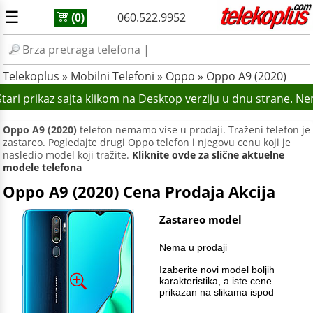
☰
060.522.9952
(0)
Telekoplus
»
Mobilni Telefoni
»
Oppo
»
Oppo A9 (2020)
ari prikaz sajta klikom na Desktop verziju u dnu strane. Ne
Oppo A9 (2020)
telefon nemamo vise u prodaji. Traženi telefon je
zastareo. Pogledajte drugi Oppo telefon i njegovu cenu koji je
nasledio model koji tražite.
Kliknite ovde za slične aktuelne
modele telefona
Oppo A9 (2020) Cena Prodaja Akcija
Zastareo model
Nema u prodaji
Izaberite novi model boljih
karakteristika, a iste cene
prikazan na slikama ispod