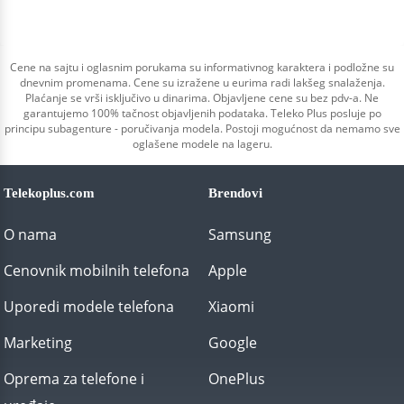
Cene na sajtu i oglasnim porukama su informativnog karaktera i podložne su
dnevnim promenama. Cene su izražene u eurima radi lakšeg snalaženja.
Plaćanje se vrši isključivo u dinarima. Objavljene cene su bez pdv-a. Ne
garantujemo 100% tačnost objavljenih podataka. Teleko Plus posluje po
principu subagenture - poručivanja modela. Postoji mogućnost da nemamo sve
oglašene modele na lageru.
Telekoplus.com
Brendovi
O nama
Samsung
Cenovnik mobilnih telefona
Apple
Uporedi modele telefona
Xiaomi
Marketing
Google
Oprema za telefone i
OnePlus