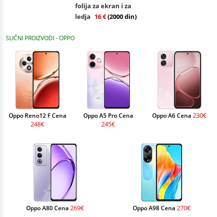
folija za ekran i za
ledja
16 €
(2000 din)
SLIČNI PROIZVODI - OPPO
230€
Oppo Reno12 F Cena
Oppo A5 Pro Cena
Oppo A6 Cena
248€
245€
269€
270€
Oppo A80 Cena
Oppo A98 Cena