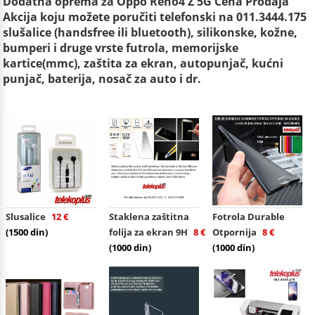
Dodatna oprema za Oppo Reno4 Z 5G Cena Prodaja
Akcija koju možete poručiti telefonski na 011.3444.175
slušalice (handsfree ili bluetooth), silikonske, kožne,
bumperi i druge vrste futrola, memorijske
kartice(mmc), zaštita za ekran, autopunjač, kućni
punjač, baterija, nosač za auto i dr.
Slusalice
12 €
Staklena zaštitna
Fotrola Durable
(1500 din)
folija za ekran 9H
8 €
Otpornija
8 €
(1000 din)
(1000 din)