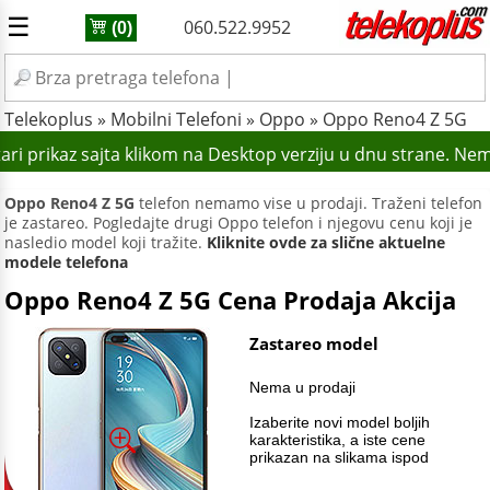
☰
060.522.9952
(0)
Telekoplus
»
Mobilni Telefoni
»
Oppo
»
Oppo Reno4 Z 5G
ri prikaz sajta klikom na Desktop verziju u dnu strane. Nem
Oppo Reno4 Z 5G
telefon nemamo vise u prodaji. Traženi telefon
je zastareo. Pogledajte drugi Oppo telefon i njegovu cenu koji je
nasledio model koji tražite.
Kliknite ovde za slične aktuelne
modele telefona
Oppo Reno4 Z 5G Cena Prodaja Akcija
Zastareo model
Nema u prodaji
Izaberite novi model boljih
karakteristika, a iste cene
prikazan na slikama ispod