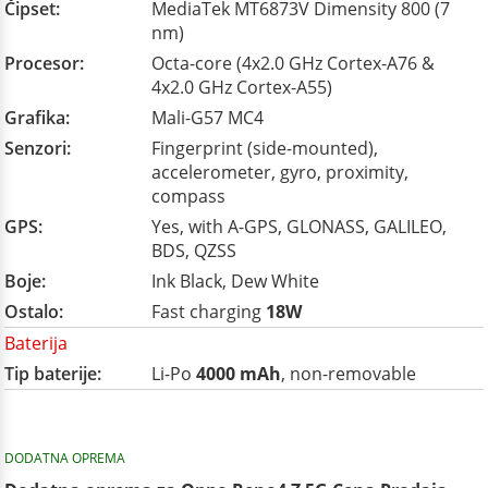
Čipset:
MediaTek MT6873V Dimensity 800 (7
nm)
Procesor:
Octa-core (4x2.0 GHz Cortex-A76 &
4x2.0 GHz Cortex-A55)
Grafika:
Mali-G57 MC4
Senzori:
Fingerprint (side-mounted),
accelerometer, gyro, proximity,
compass
GPS:
Yes, with A-GPS, GLONASS, GALILEO,
BDS, QZSS
Boje:
Ink Black, Dew White
Ostalo:
Fast charging
18W
Baterija
Tip baterije:
Li-Po
4000 mAh
, non-removable
DODATNA OPREMA