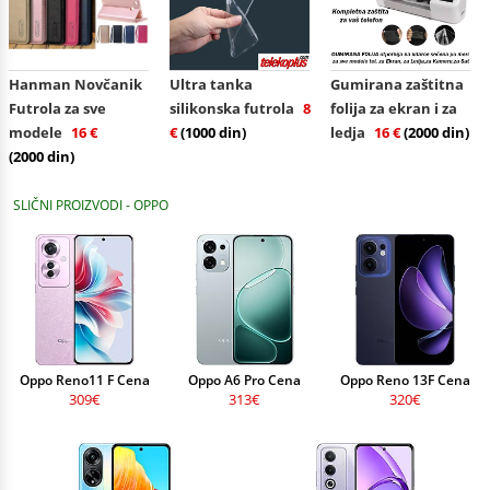
Hanman Novčanik
Ultra tanka
Gumirana zaštitna
Futrola za sve
silikonska futrola
8
folija za ekran i za
modele
16 €
€
(1000 din)
ledja
16 €
(2000 din)
(2000 din)
SLIČNI PROIZVODI - OPPO
Oppo Reno11 F Cena
Oppo A6 Pro Cena
Oppo Reno 13F Cena
309€
313€
320€