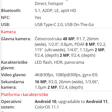
Direct, hotspot
Bluetooth:
5.1, A2DP, LE, aptX HD
NFC:
Yes
USB:
USB Type-C 2.0, USB On-The-Go
Kamera
Glavna kamera:
Četvorostruka
48 MP
, f/1.7, 26mm
(wide), 1/2.0", 0.8µm, PDAF
8 MP
, f/2.2,
119˚ (ultrawide), 1/4.0", 1.12µm
2 MP
,
f/2.4, (depth)
2 MP
, f/2.4, (depth)
Karakteristike
LED flash, HDR, panorama
glavne:
Video glavne:
4K@30fps, 1080p@30fps, gyro-EIS
Sekundarna
16 MP
, f/2.0, 26mm (wide), 1/3.06",
kamera:
1.0µm
2 MP
, f/2.4, (depth)
Platforma i karakteristike
Operativni
Android 10
, upgradable to
Android 11
,
sistem:
ColorOS 11.1