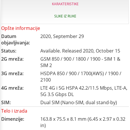
KARAKTERISTIKE
SLIKE IZ RUKE
Opšte informacije
Datum
2020, September 29
objavljivanja:
Status:
Available. Released 2020, October 15
2G mreža:
GSM 850 / 900 / 1800 / 1900 - SIM 1 &
SIM 2
3G mreža:
HSDPA 850 / 900 / 1700(AWS) / 1900 /
2100
4G mreža:
LTE 4G i 5G HSPA 42.2/11.5 Mbps, LTE-A,
5G 3.5 Gbps DL
SIM:
Dual SIM (Nano-SIM, dual stand-by)
Telo i izrada
Dimenzije:
163.8 x 75.5 x 8.1 mm (6.45 x 2.97 x 0.32
in)