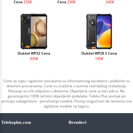
255€
250€
245€
Cena
Cena
Oukitel WP32 Cena
Oukitel WP28 S Cena
335€
195€
Cene na sajtu i oglasnim porukama su informativnog karaktera i podložne su
dnevnim promenama. Cene su izražene u eurima radi lakšeg snalaženja.
Plaćanje se vrši isključivo u dinarima. Objavljene cene su bez pdv-a. Ne
garantujemo 100% tačnost objavljenih podataka. Teleko Plus posluje po
principu subagenture - poručivanja modela. Postoji mogućnost da nemamo sve
oglašene modele na lageru.
Telekoplus.com
Brendovi