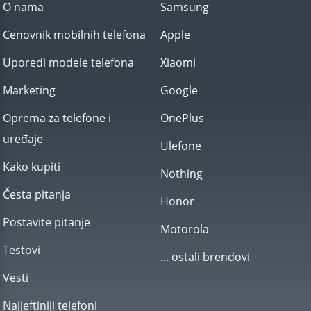
O nama
Samsung
Cenovnik mobilnih telefona
Apple
Uporedi modele telefona
Xiaomi
Marketing
Google
Oprema za telefone i
OnePlus
uređaje
Ulefone
Kako kupiti
Nothing
Česta pitanja
Honor
Postavite pitanje
Motorola
Testovi
... ostali brendovi
Vesti
Najjeftiniji telefoni