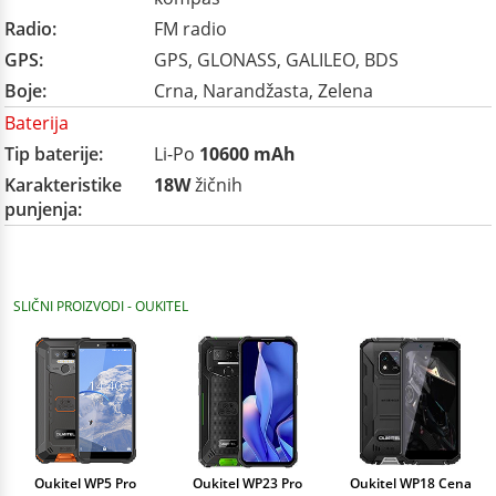
Radio:
FM radio
GPS:
GPS, GLONASS, GALILEO, BDS
Boje:
Crna, Narandžasta, Zelena
Baterija
Tip baterije:
Li-Po
10600 mAh
Karakteristike
18W
žičnih
punjenja:
SLIČNI PROIZVODI - OUKITEL
Oukitel WP5 Pro
Oukitel WP23 Pro
Oukitel WP18 Cena