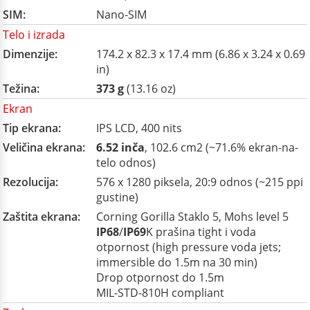
SIM:
Nano-SIM
Telo i izrada
Dimenzije:
174.2 x 82.3 x 17.4 mm (6.86 x 3.24 x 0.69
in)
Težina:
373 g
(13.16 oz)
Ekran
Tip ekrana:
IPS LCD, 400 nits
Veličina ekrana:
6.52 inča
, 102.6 cm2 (~71.6% ekran-na-
telo odnos)
Rezolucija:
576 x 1280 piksela, 20:9 odnos (~215 ppi
gustine)
Zaštita ekrana:
Corning Gorilla Staklo 5, Mohs level 5
IP68
/
IP69
K prašina tight i voda
otpornost (high pressure voda jets;
immersible do 1.5m na 30 min)
Drop otpornost do 1.5m
MIL-STD-810H compliant