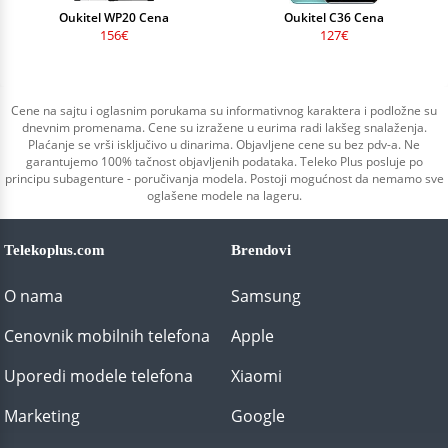
Oukitel WP20 Cena
Oukitel C36 Cena
156€
127€
Cene na sajtu i oglasnim porukama su informativnog karaktera i podložne su
dnevnim promenama. Cene su izražene u eurima radi lakšeg snalaženja.
Plaćanje se vrši isključivo u dinarima. Objavljene cene su bez pdv-a. Ne
garantujemo 100% tačnost objavljenih podataka. Teleko Plus posluje po
principu subagenture - poručivanja modela. Postoji mogućnost da nemamo sve
oglašene modele na lageru.
Telekoplus.com
Brendovi
O nama
Samsung
Cenovnik mobilnih telefona
Apple
Uporedi modele telefona
Xiaomi
Marketing
Google