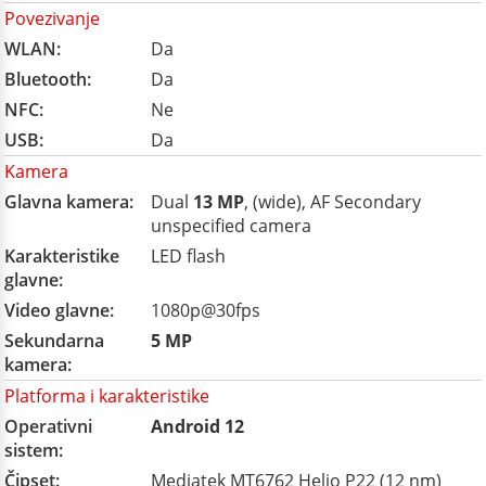
Povezivanje
WLAN:
Da
Bluetooth:
Da
NFC:
Ne
USB:
Da
Kamera
Glavna kamera:
Dual
13 MP
, (wide), AF Secondary
unspecified camera
Karakteristike
LED flash
glavne:
Video glavne:
1080p@30fps
Sekundarna
5 MP
kamera:
Platforma i karakteristike
Operativni
Android 12
sistem:
Čipset:
Mediatek MT6762 Helio P22 (12 nm)