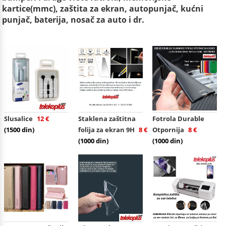
kartice(mmc), zaštita za ekran, autopunjač, kućni
punjač, baterija, nosač za auto i dr.
Slusalice
12 €
Staklena zaštitna
Fotrola Durable
(1500 din)
folija za ekran 9H
8 €
Otpornija
8 €
(1000 din)
(1000 din)