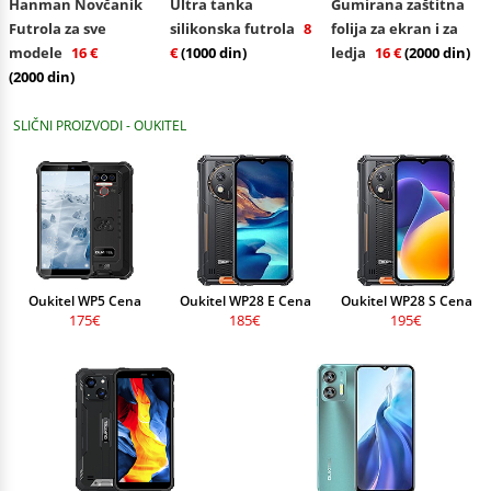
Hanman Novčanik
Ultra tanka
Gumirana zaštitna
Futrola za sve
silikonska futrola
8
folija za ekran i za
modele
16 €
€
(1000 din)
ledja
16 €
(2000 din)
(2000 din)
SLIČNI PROIZVODI - OUKITEL
Oukitel WP5 Cena
Oukitel WP28 E Cena
Oukitel WP28 S Cena
175€
185€
195€