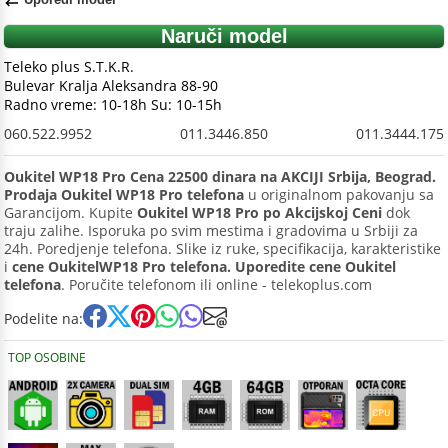
Naruči model
Teleko plus S.T.K.R.
Bulevar Kralja Aleksandra 88-90
Radno vreme: 10-18h Su: 10-15h
060.522.9952
011.3446.850
011.3444.175
Oukitel WP18 Pro Cena 22500 dinara na AKCIJI Srbija, Beograd.
Prodaja Oukitel WP18 Pro telefona
u originalnom pakovanju sa
Garancijom. Kupite
Oukitel WP18 Pro po Akcijskoj Ceni
dok
traju zalihe. Isporuka po svim mestima i gradovima u Srbiji za
24h. Poredjenje telefona. Slike iz ruke, specifikacija, karakteristike
i
cene OukitelWP18 Pro telefona. Uporedite cene Oukitel
telefona
. Poručite telefonom ili online - telekoplus.com
Podelite na:
TOP OSOBINE