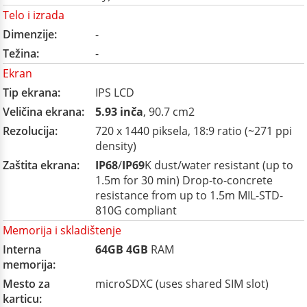
Telo i izrada
Dimenzije:
-
Težina:
-
Ekran
Tip ekrana:
IPS LCD
Veličina ekrana:
5.93 inča
, 90.7 cm2
Rezolucija:
720 x 1440 piksela, 18:9 ratio (~271 ppi
density)
Zaštita ekrana:
IP68
/
IP69
K dust/water resistant (up to
1.5m for 30 min) Drop-to-concrete
resistance from up to 1.5m MIL-STD-
810G compliant
Memorija i skladištenje
Interna
64GB
4GB
RAM
memorija:
Mesto za
microSDXC (uses shared SIM slot)
karticu: