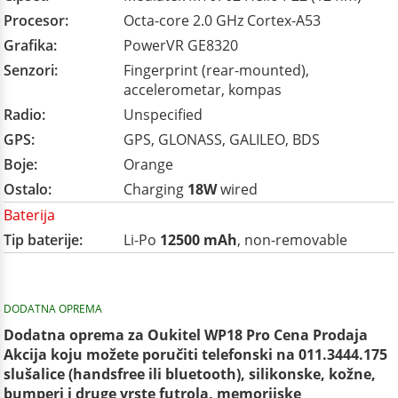
Procesor:
Octa-core 2.0 GHz Cortex-A53
Grafika:
PowerVR GE8320
Senzori:
Fingerprint (rear-mounted),
accelerometar, kompas
Radio:
Unspecified
GPS:
GPS, GLONASS, GALILEO, BDS
Boje:
Orange
Ostalo:
Charging
18W
wired
Baterija
Tip baterije:
Li-Po
12500 mAh
, non-removable
DODATNA OPREMA
Dodatna oprema za Oukitel WP18 Pro Cena Prodaja
Akcija koju možete poručiti telefonski na 011.3444.175
slušalice (handsfree ili bluetooth), silikonske, kožne,
bumperi i druge vrste futrola, memorijske