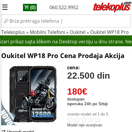
☰
060.522.9952
(0)
Telekoplus
»
Mobilni Telefoni
»
Oukitel
»
Oukitel WP18 Pro
ari prikaz sajta klikom na Desktop verziju u dnu strane. N
Oukitel WP18 Pro Cena Prodaja Akcija
cena:
22.500 din
180
€
dostupan
isporuka 24h po Srbiji
ocenite model od 1 do 5
Model nije ocenjivan.
Uporedi model