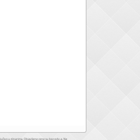
jučivo u dinarima. Objavljene cene su bez pdv-a. Ne