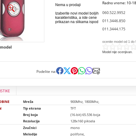
Radno vreme: 10-18
Nema u prodaji
060.522.9952
Izaberite novi model boljih
karakteristika, a iste cene
011.3446.850
prikazan na slikama ispod
011.3444.175
ocenite model od 1 do 
 model
Model nije ocenjivan.
Podelite na:
ISTIKE
OBINE
Mreža
900Mhz, 1800Mhz,
N
Tip ekrana
TFT
Broj boja
(16-bit) 65.536 boja
Rezolucija
128x160 piksela
Zvučnici
mono
Melodije
polifone,