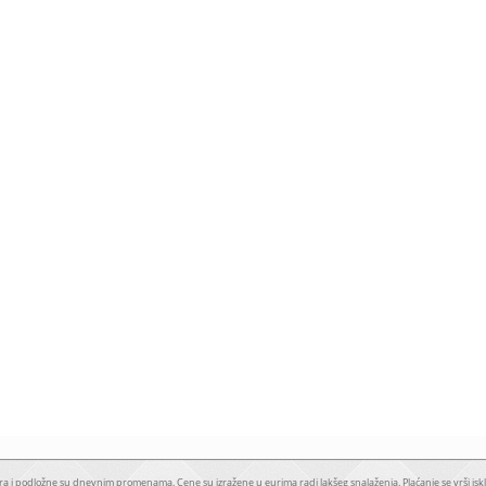
a i podložne su dnevnim promenama. Cene su izražene u eurima radi lakšeg snalaženja. Plaćanje se vrši iskl