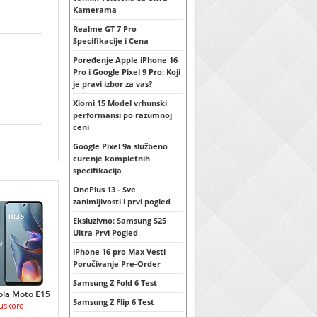
Kamerama
Realme GT 7 Pro
Specifikacije i Cena
Poređenje Apple iPhone 16
Pro i Google Pixel 9 Pro: Koji
je pravi izbor za vas?
Xiomi 15 Model vrhunski
performansi po razumnoj
ceni
Google Pixel 9a službeno
curenje kompletnih
specifikacija
OnePlus 13 - Sve
zanimljivosti i prvi pogled
Eksluzivno: Samsung S25
Ultra Prvi Pogled
iPhone 16 pro Max Vesti
Poručivanje Pre-Order
Samsung Z Fold 6 Test
la Moto E15
Samsung Z Flip 6 Test
uskoro