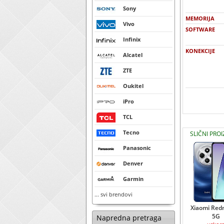
Sony
MEMORIJA
Vivo
SOFTWARE
Infinix
KONEKCIJE
Alcatel
ZTE
Oukitel
iPro
TCL
Tecno
SLIČNI PROI
Panasonic
Denver
Garmin
... svi brendovi
Xiaomi Red
5G
Napredna pretraga