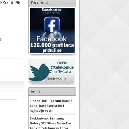
Facebook
h Su: 10-15h
5
Pratite @telekoplus
Vesti
iPhone 16e – datum izlaska,
cena, karakteristike i
najnovije vesti
Ekskluzivno: Samsung
Galaxy S25 Slim - Nova Era
Tankih Telefona sa Ultra