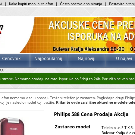
vi
|
Kako kupiti mobilni telefon
|
Često postavljana pitanja
|
Postavite pitan
Cenovnik
Najpopularniji
Najnoviji
U najavi
588
 strane. Nemamo prodaju na rate. Isporuka po Srbiji za 24h. Porudžbine van radno
lefon nemamo vise u prodaji. Traženi telefon je zastareo. Pogledajte drugi Philips
oji je nasledio model koji tražite.
Kliknite ovde za slične aktuelne modele tel
Philips 588 Cena Prodaja Akcija
Zastareo model
Teleko plus S.T.K.R.
Bulevar Kralja Alek