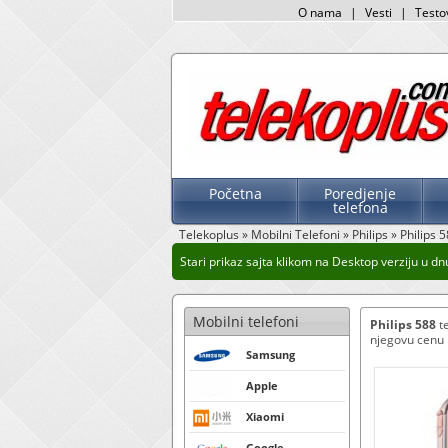
O nama
|
Vesti
|
Testo
Početna
Poredjenje
telefona
Telekoplus
»
Mobilni Telefoni
»
Philips
»
Philips 
Stari prikaz sajta klikom na Desktop verziju u dnu
Mobilni telefoni
Philips 588
te
njegovu cenu k
Samsung
Apple
Xiaomi
Google