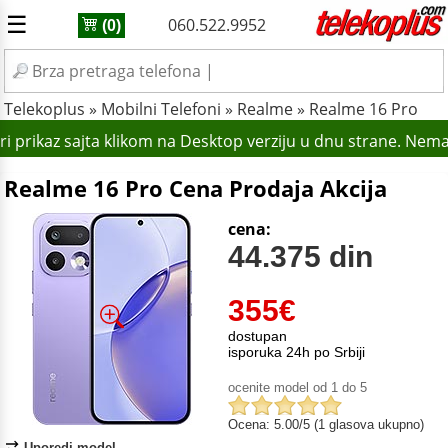
☰
060.522.9952
(0)
Telekoplus
»
Mobilni Telefoni
»
Realme
»
Realme 16 Pro
i prikaz sajta klikom na Desktop verziju u dnu strane. Nema
Realme 16 Pro Cena Prodaja Akcija
cena:
44.375 din
355
€
dostupan
isporuka 24h po Srbiji
ocenite model od 1 do 5
Ocena: 5.00/5 (1 glasova ukupno)
Uporedi model