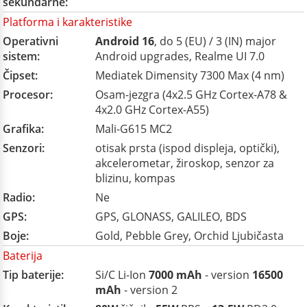
sekundarne:
Platforma i karakteristike
Operativni
Android 16
, do 5 (EU) / 3 (IN) major
sistem:
Android upgrades, Realme UI 7.0
Čipset:
Mediatek Dimensity 7300 Max (4 nm)
Procesor:
Osam-jezgra (4x2.5 GHz Cortex-A78 &
4x2.0 GHz Cortex-A55)
Grafika:
Mali-G615 MC2
Senzori:
otisak prsta (ispod displeja, optički),
akcelerometar, žiroskop, senzor za
blizinu, kompas
Radio:
Ne
GPS:
GPS, GLONASS, GALILEO, BDS
Boje:
Gold, Pebble Grey, Orchid Ljubičasta
Baterija
Tip baterije:
Si/C Li-Ion
7000 mAh
- version
16500
mAh
- version 2