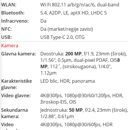
WLAN:
Wi-Fi 802.11 a/b/g/n/ac/6, dual-band
Bluetooth:
5.4, A2DP, LE, aptX HD, LHDC 5
Infracrveno:
Da
NFC:
Da (market/regije zavisi)
USB:
USB Type-C 2.0, OTG
Kamera
Glavna kamera:
Dvostruka:
200 MP
, f/1.9, 23mm (široki),
1/1.56", 0.5µm, dual-pixel PDAF, OIS
8
MP
, 112˚, (sirokougaona), 1/4.0",
1.12µm
Karakteristike
LED blic, HDR, panorama
glavne:
Video glavne:
4K@30fps, 1080p@30/60/120fps, HDR,
žiroskop-EIS, OIS
Sekundarna
Jednostruka:
50 MP
, f/2.4, 23mm (široki),
kamera:
1/2.88", 0.61µm
Video
4K@30fps, 1080p@30/60fps, HDR