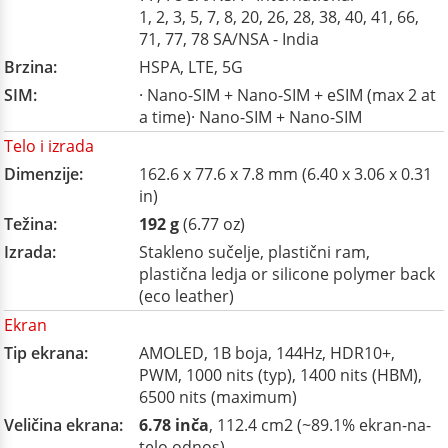
1, 2, 3, 5, 7, 8, 20, 26, 28, 38, 40, 41, 66,
71, 77, 78 SA/NSA - India
Brzina:
HSPA, LTE, 5G
SIM:
· Nano-SIM + Nano-SIM + eSIM (max 2 at
a time)· Nano-SIM + Nano-SIM
Telo i izrada
Dimenzije:
162.6 x 77.6 x 7.8 mm (6.40 x 3.06 x 0.31
in)
Težina:
192 g
(6.77 oz)
Izrada:
Stakleno sučelje, plastični ram,
plastična ledja or silicone polymer back
(eco leather)
Ekran
Tip ekrana:
AMOLED, 1B boja, 144Hz, HDR10+,
PWM, 1000 nits (typ), 1400 nits (HBM),
6500 nits (maximum)
Veličina ekrana:
6.78 inča
, 112.4 cm2 (~89.1% ekran-na-
telo odnos)