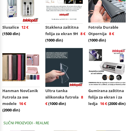
Slusalice
12 €
Staklena zaštitna
Fotrola Durable
(1500 din)
folija za ekran 9H
8 €
Otpornija
8 €
(1000 din)
(1000 din)
Hanman Novčanik
Ultra tanka
Gumirana zaštitna
Futrola za sve
silikonska futrola
8
folija za ekran i za
modele
16 €
€
(1000 din)
ledja
16 €
(2000 din)
(2000 din)
SLIČNI PROIZVODI - REALME