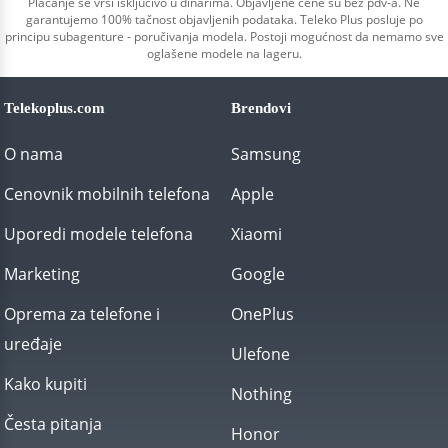
Plaćanje se vrši isključivo u dinarima. Objavljene cene su bez pdv-a. Ne
garantujemo 100% tačnost objavljenih podataka. Teleko Plus posluje po
principu subagenture - poručivanja modela. Postoji mogućnost da nemamo sve
oglašene modele na lageru.
Telekoplus.com
Brendovi
O nama
Samsung
Cenovnik mobilnih telefona
Apple
Uporedi modele telefona
Xiaomi
Marketing
Google
Oprema za telefone i
OnePlus
uređaje
Ulefone
Kako kupiti
Nothing
Česta pitanja
Honor