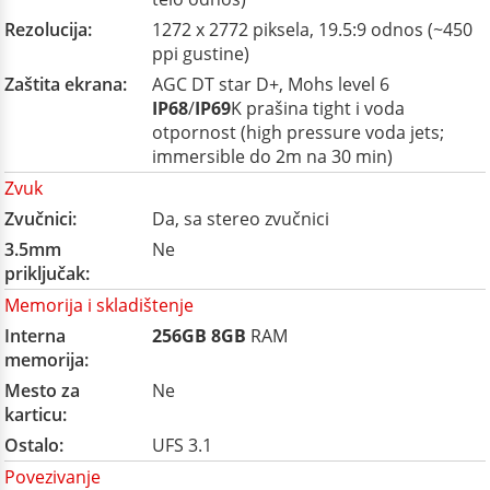
Rezolucija:
1272 x 2772 piksela, 19.5:9 odnos (~450
ppi gustine)
Zaštita ekrana:
AGC DT star D+, Mohs level 6
IP68
/
IP69
K prašina tight i voda
otpornost (high pressure voda jets;
immersible do 2m na 30 min)
Zvuk
Zvučnici:
Da, sa stereo zvučnici
3.5mm
Ne
priključak:
Memorija i skladištenje
Interna
256GB
8GB
RAM
memorija:
Mesto za
Ne
karticu:
Ostalo:
UFS 3.1
Povezivanje