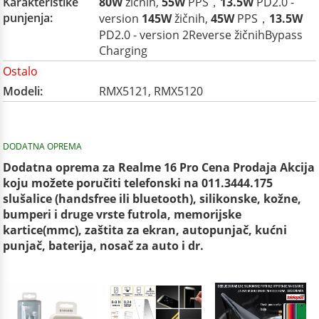
Karakteristike
80W
žičnih,
55W
PPS，
13.5W
PD2.0 -
punjenja:
version
145W
žičnih,
45W
PPS，
13.5W
PD2.0 - version 2Reverse žičnihBypass
Charging
Ostalo
Modeli:
RMX5121, RMX5120
DODATNA OPREMA
Dodatna oprema za Realme 16 Pro Cena Prodaja Akcija
koju možete poručiti telefonski na 011.3444.175
slušalice (handsfree ili bluetooth), silikonske, kožne,
bumperi i druge vrste futrola, memorijske
kartice(mmc), zaštita za ekran, autopunjač, kućni
punjač, baterija, nosač za auto i dr.