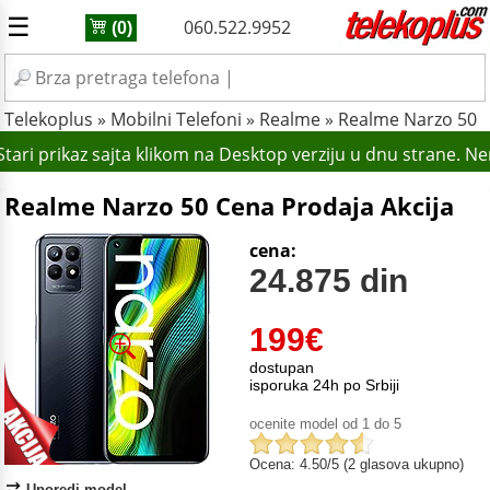
☰
060.522.9952
(0)
Telekoplus
»
Mobilni Telefoni
»
Realme
»
Realme Narzo 50
ari prikaz sajta klikom na Desktop verziju u dnu strane. N
Realme Narzo 50 Cena Prodaja Akcija
cena:
24.875 din
199
€
dostupan
isporuka 24h po Srbiji
ocenite model od 1 do 5
Ocena: 4.50/5 (2 glasova ukupno)
Uporedi model