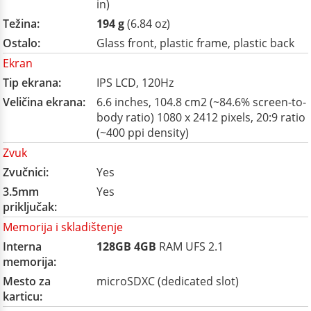
in)
Težina:
194 g
(6.84 oz)
Ostalo:
Glass front, plastic frame, plastic back
Ekran
Tip ekrana:
IPS LCD, 120Hz
Veličina ekrana:
6.6 inches, 104.8 cm2 (~84.6% screen-to-
body ratio) 1080 x 2412 pixels, 20:9 ratio
(~400 ppi density)
Zvuk
Zvučnici:
Yes
3.5mm
Yes
priključak:
Memorija i skladištenje
Interna
128GB
4GB
RAM UFS 2.1
memorija:
Mesto za
microSDXC (dedicated slot)
karticu: