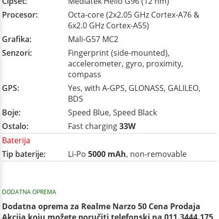
Čipset:
Mediatek Helio G96 (12 nm)
Procesor:
Octa-core (2x2.05 GHz Cortex-A76 &
6x2.0 GHz Cortex-A55)
Grafika:
Mali-G57 MC2
Senzori:
Fingerprint (side-mounted),
accelerometer, gyro, proximity,
compass
GPS:
Yes, with A-GPS, GLONASS, GALILEO,
BDS
Boje:
Speed Blue, Speed Black
Ostalo:
Fast charging
33W
Baterija
Tip baterije:
Li-Po
5000 mAh
, non-removable
DODATNA OPREMA
Dodatna oprema za Realme Narzo 50 Cena Prodaja
Akcija koju možete poručiti telefonski na 011.3444.175