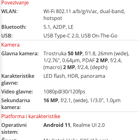
Povezivanje
WLAN:
Wi-Fi 802.11 a/b/g/n/ac, dual-band,
hotspot
Bluetooth:
5.1, A2DP, LE
USB:
USB Type-C 2.0, USB On-The-Go
Kamera
Glavna kamera:
Trostruka
50 MP
, f/1.8, 26mm (wide),
1/2.76", 0.64µm, PDAF
2 MP
, f/2.4,
(macro)
2 MP
, f/2.4, (depth)
Karakteristike
LED flash, HDR, panorama
glavne:
Video glavne:
1080p@30/120fps
Sekundarna
16 MP
, f/2.1, (wide), 1/3.0", 1.0µm
kamera:
Platforma i karakteristike
Operativni
Android 11
, Realme UI 2.0
sistem: