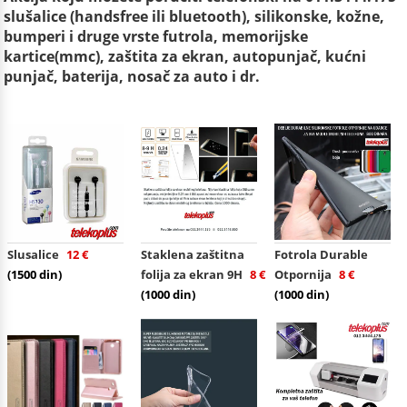
slušalice (handsfree ili bluetooth), silikonske, kožne,
bumperi i druge vrste futrola, memorijske
kartice(mmc), zaštita za ekran, autopunjač, kućni
punjač, baterija, nosač za auto i dr.
Slusalice
12 €
Staklena zaštitna
Fotrola Durable
(1500 din)
folija za ekran 9H
8 €
Otpornija
8 €
(1000 din)
(1000 din)