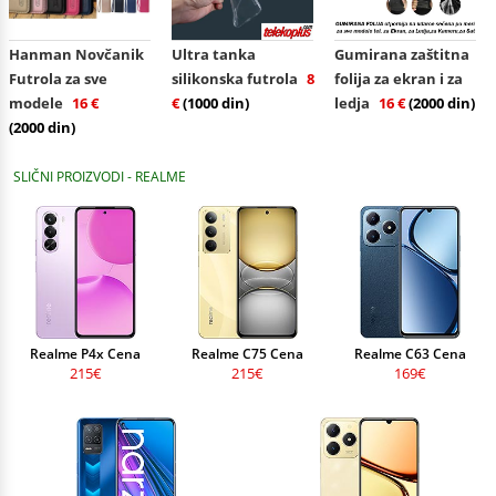
Hanman Novčanik
Ultra tanka
Gumirana zaštitna
Futrola za sve
silikonska futrola
8
folija za ekran i za
modele
16 €
€
(1000 din)
ledja
16 €
(2000 din)
(2000 din)
SLIČNI PROIZVODI - REALME
Realme P4x Cena
Realme C75 Cena
Realme C63 Cena
215€
215€
169€