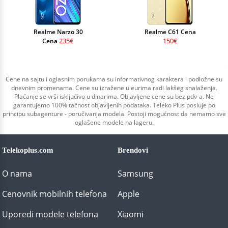
Realme Narzo 30
Realme C61 Cena
235€
150€
Cena
Cene na sajtu i oglasnim porukama su informativnog karaktera i podložne su
dnevnim promenama. Cene su izražene u eurima radi lakšeg snalaženja.
Plaćanje se vrši isključivo u dinarima. Objavljene cene su bez pdv-a. Ne
garantujemo 100% tačnost objavljenih podataka. Teleko Plus posluje po
principu subagenture - poručivanja modela. Postoji mogućnost da nemamo sve
oglašene modele na lageru.
Telekoplus.com
Brendovi
O nama
Samsung
Cenovnik mobilnih telefona
Apple
Uporedi modele telefona
Xiaomi