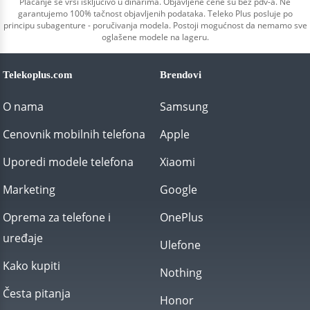
Plaćanje se vrši isključivo u dinarima. Objavljene cene su bez pdv-a. Ne
garantujemo 100% tačnost objavljenih podataka. Teleko Plus posluje po
principu subagenture - poručivanja modela. Postoji mogućnost da nemamo sve
oglašene modele na lageru.
Telekoplus.com
Brendovi
O nama
Samsung
Cenovnik mobilnih telefona
Apple
Uporedi modele telefona
Xiaomi
Marketing
Google
Oprema za telefone i
OnePlus
uređaje
Ulefone
Kako kupiti
Nothing
Česta pitanja
Honor