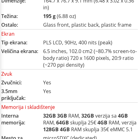
Dimenzije:
164.7 x 76.7 x 9.1 mm (6.48 x 3.02 x 0.36
in)
Težina:
195 g
(6.88 oz)
Ostalo:
Glass front, plastic back, plastic frame
Ekran
Tip ekrana:
PLS LCD, 90Hz, 400 nits (peak)
Veličina ekrana:
6.5 inches, 102.0 cm2 (~80.7% screen-to-
body ratio) 720 x 1600 pixels, 20:9 ratio
(~270 ppi density)
Zvuk
Zvučnici:
Yes
3.5mm
Yes
priključak:
Memorija i skladištenje
Interna
32GB
3GB
RAM,
32GB
verzija sa
4GB
memorija:
RAM,
64GB
skuplja 25€
4GB
RAM, verzija
128GB
4GB
RAM skuplja 35€ eMMC 5.1
Mesto za
microSDXC (dedicated)