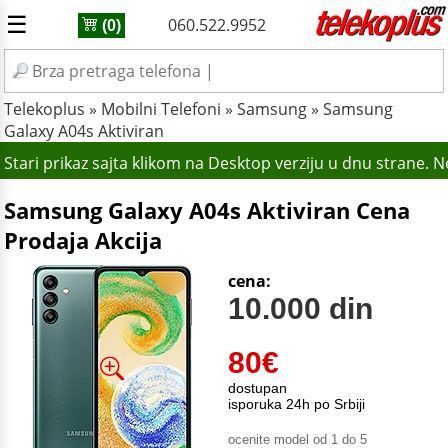
☰
060.522.9952
(0)
Telekoplus
»
Mobilni Telefoni
»
Samsung
»
Samsung
Galaxy A04s Aktiviran
Stari prikaz sajta klikom na Desktop verziju u dnu strane. 
Samsung Galaxy A04s Aktiviran Cena
Prodaja Akcija
cena:
10.000 din
80
€
dostupan
isporuka 24h po Srbiji
ocenite model od 1 do 5