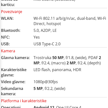
karticu:
Povezivanje
WLAN:
Wi-Fi 802.11 a/b/g/n/ac, dual-band, Wi-Fi
Direct, hotspot
Bluetooth:
5.0, A2DP, LE
NFC:
Yes
USB:
USB Type-C 2.0
Kamera
Glavna kamera:
Trostruka
50 MP
, f/1.8, (wide), PDAF
2
MP
, f/2.4, (macro)
2 MP
, f/2.4, (depth)
Karakteristike
LED flash, panorama, HDR
glavne:
Video glavne:
1080p@30fps
Sekundarna
5 MP
, f/2.2, (wide)
kamera:
Platforma i karakteristike
Operativni
Android 12
, One UI Core 4