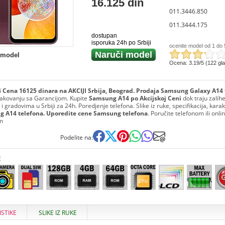
16.125 din
011.3446.850
011.3444.175
dostupan
isporuka 24h po Srbiji
ocenite model od 1 do 
Naruči model
 model
Ocena: 3.19/5 (122 gl
Cena 16125 dinara na AKCIJI Srbija, Beograd. Prodaja Samsung Galaxy A14 
akovanju sa Garancijom. Kupite
Samsung A14 po Akcijskoj Ceni
dok traju zalih
 gradovima u Srbiji za 24h. Poredjenje telefona. Slike iz ruke, specifikacija, karakt
 A14 telefona. Uporedite cene Samsung telefona
. Poručite telefonom ili onlin
m
Podelite na:
E
ISTIKE
SLIKE IZ RUKE