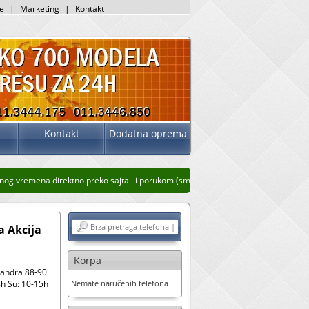
je
|
Marketing
|
Kontakt
Kontakt
Dodatna oprema
 vremena direktno preko sajta ili porukom (sms, whatsup, viber)
Stari prikaz saj
 Akcija
Korpa
sandra 88-90
h Su: 10-15h
Nemate naručenih telefona