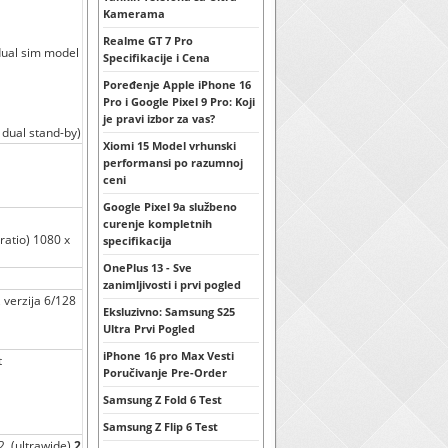
Kamerama
Realme GT 7 Pro
dual sim model
Specifikacije i Cena
Poređenje Apple iPhone 16
Pro i Google Pixel 9 Pro: Koji
je pravi izbor za vas?
 dual stand-by)
Xiomi 15 Model vrhunski
performansi po razumnoj
ceni
Google Pixel 9a službeno
curenje kompletnih
ratio) 1080 x
specifikacija
OnePlus 13 - Sve
zanimljivosti i prvi pogled
 verzija 6/128
Eksluzivno: Samsung S25
Ultra Prvi Pogled
iPhone 16 pro Max Vesti
t
Poručivanje Pre-Order
Samsung Z Fold 6 Test
Samsung Z Flip 6 Test
.2, (ultrawide)
2