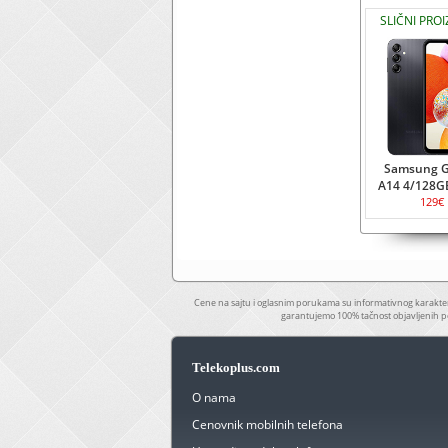
SLIČNI PRO
Samsung G
A14 4/128G
129€
Cene na sajtu i oglasnim porukama su informativnog karakter
garantujemo 100% tačnost objavljenih p
Telekoplus.com
O nama
Cenovnik mobilnih telefona