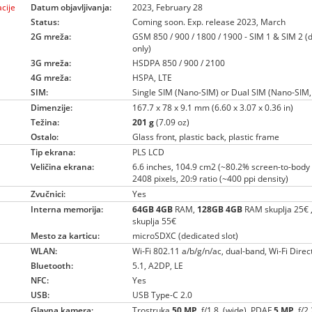
cije
Datum objavljivanja:
2023, February 28
Status:
Coming soon. Exp. release 2023, March
2G mreža:
GSM 850 / 900 / 1800 / 1900 - SIM 1 & SIM 2 (
only)
3G mreža:
HSDPA 850 / 900 / 2100
4G mreža:
HSPA, LTE
SIM:
Single SIM (Nano-SIM) or Dual SIM (Nano-SIM,
Dimenzije:
167.7 x 78 x 9.1 mm (6.60 x 3.07 x 0.36 in)
Težina:
201 g
(7.09 oz)
Ostalo:
Glass front, plastic back, plastic frame
Tip ekrana:
PLS LCD
Veličina ekrana:
6.6 inches, 104.9 cm2 (~80.2% screen-to-body 
2408 pixels, 20:9 ratio (~400 ppi density)
Zvučnici:
Yes
Interna memorija:
64GB
4GB
RAM,
128GB
4GB
RAM skuplja 25€ ,
skuplja 55€
Mesto za karticu:
microSDXC (dedicated slot)
WLAN:
Wi-Fi 802.11 a/b/g/n/ac, dual-band, Wi-Fi Direc
Bluetooth:
5.1, A2DP, LE
NFC:
Yes
USB:
USB Type-C 2.0
Glavna kamera:
Trostruka
50 MP
, f/1.8, (wide), PDAF
5 MP
, f/2