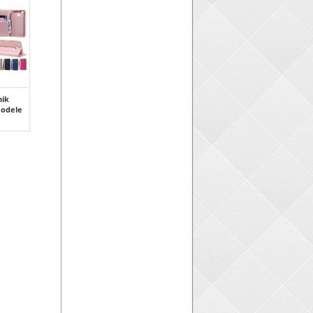
ik
modele