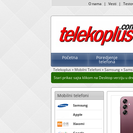
O nama
|
Vesti
|
Testo
Početna
Poredjenje
telefona
Telekoplus
»
Mobilni Telefoni
»
Samsung
»
Sams
Stari prikaz sajta klikom na Desktop verziju u dnu 
Mobilni telefoni
Samsung
Apple
Xiaomi
Google