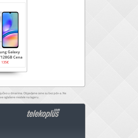
ung Galaxy
/128GB Cena
135€
jučivo u dinarima. Objavljene cene su bez pdv-a. Ne
sve oglašene modele na lageru.