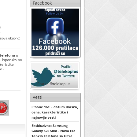
Facebook
5
asova ukupno)
telefona
u
e. Isporuka po
eristike i
e -
Pratite @telekoplus
Vesti
iPhone 16e – datum izlaska,
cena, karakteristike i
najnovije vesti
Ekskluzivno: Samsung
Galaxy S25 Slim - Nova Era
Tankih Telefona sa Ultra