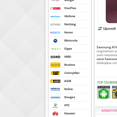
OnePlus
Ulefone
Nothing
Uporedi
Honor
Motorola
Samsung A14 
Oppo
originalnom p
svim mestima i
HMD
cene Samsung
telekoplus.co
Realme
Caterpillar
AGM
TOP OSOBIN
Nokia
Doogee
HTC
KARAKTER
Huawei