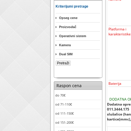
Kriterijumi pretrage
Opseg cene
Proizvođač
Platforma i
karakteristike
Operativni sistem
Kamera
Dual SIM
Baterija
Raspon cena
do 70€
DODATNA O
Dodatna oprem
od 71-110€
011.3444.175
od 111-150€
slušalice (han
kartice(mmc), 
od 151-200€