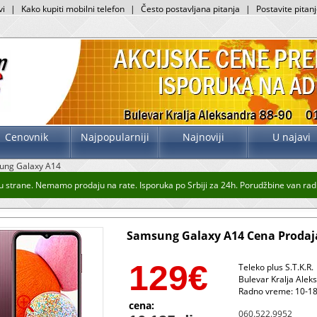
vi
|
Kako kupiti mobilni telefon
|
Često postavljana pitanja
|
Postavite pitan
Cenovnik
Najpopularniji
Najnoviji
U najavi
ung Galaxy A14
strane. Nemamo prodaju na rate. Isporuka po Srbiji za 24h. Porudžbine van radnog
Samsung Galaxy A14 Cena Prodaja
129
€
Teleko plus S.T.K.R.
Bulevar Kralja Alek
Radno vreme: 10-18
cena:
060.522.9952