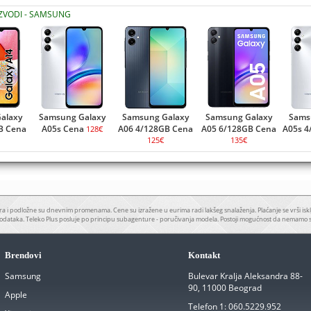
IZVODI - SAMSUNG
alaxy
Samsung Galaxy
Samsung Galaxy
Samsung Galaxy
Sams
B Cena
A05s Cena
A06 4/128GB Cena
A05 6/128GB Cena
A05s 4
128€
125€
135€
a i podložne su dnevnim promenama. Cene su izražene u eurima radi lakšeg snalaženja. Plaćanje se vrši iskl
odataka. Teleko Plus posluje po principu subagenture - poručivanja modela. Postoji mogućnost da nemamo 
Brendovi
Kontakt
Samsung
Bulevar Kralja Aleksandra 88-
90, 11000 Beograd
Apple
Telefon 1:
060.5229.952