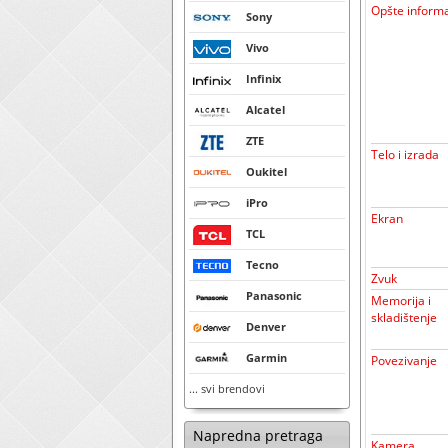
Opšte informa
Sony
Vivo
Infinix
Alcatel
ZTE
Telo i izrada
Oukitel
iPro
Ekran
TCL
Tecno
Zvuk
Panasonic
Memorija i
skladištenje
Denver
Garmin
Povezivanje
... svi brendovi
Napredna pretraga
Kamera