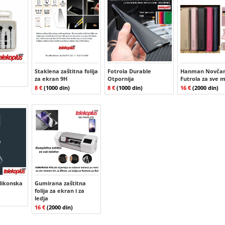
Staklena zaštitna folija
Fotrola Durable
Hanman Novčan
za ekran 9H
Otpornija
Futrola za sve 
8 €
(1000 din)
8 €
(1000 din)
16 €
(2000 din)
ilikonska
Gumirana zaštitna
folija za ekran i za
ledja
16 €
(2000 din)