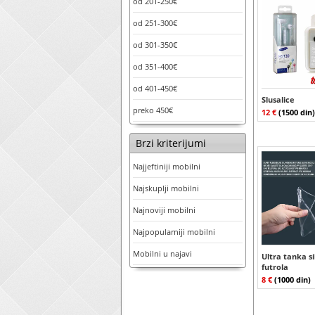
od 201-250€
od 251-300€
od 301-350€
od 351-400€
od 401-450€
Slusalice
preko 450€
12 €
(1500 din)
Brzi kriterijumi
Najjeftiniji mobilni
Najskuplji mobilni
Najnoviji mobilni
Najpopularniji mobilni
Mobilni u najavi
Ultra tanka s
futrola
8 €
(1000 din)